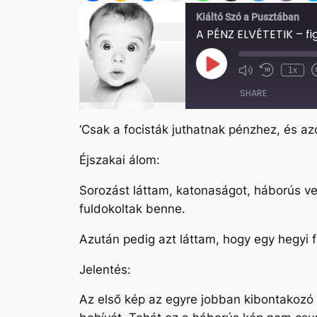
Kiáltó Szó a Pusztában
A PÉNZ ELVÉTETIK – f
Play
1x
Mute/Unmute
Rewind
Episode
Episode
10
SHARE
Seconds
‘Csak a focisták juthatnak pénzhez, és azok,
SHARE
Éjszakai álom:
LINK
Sorozást láttam, katonaságot, háborús ves
EMBED
fuldokoltak benne.
Azután pedig azt láttam, hogy egy hegyi f
Jelentés:
Az első kép az egyre jobban kibontakozó 