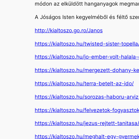
módon az elküldött hanganyagok megmarad
A Jóságos Isten kegyelméből és féltő szer
http://kialtoszo.go.ro/Janos
https://kialtoszo.hu/twisted-sister-topella
https://kialtoszo.hu/jo-ember-volt-halala
https://kialtoszo.hu/mergezett-dohany-k
https://kialtoszo.hu/terra-betelt-az-ido/
https://kialtoszo.hu/sorozas-haboru-arvi
https://kialtoszo.hu/felvezetok-fogyaszt
https://kialtoszo.hu/jezus-rejtett-tanitasa
https://kialtoszo.hu/meghalt-egy-gyerme