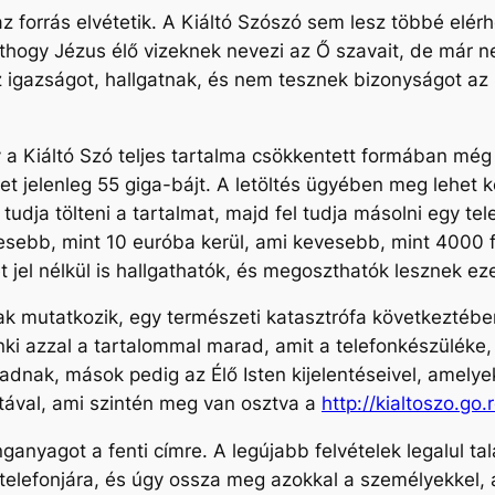
z forrás elvétetik. A Kiáltó Szószó sem lesz többé elér
rthogy Jézus élő vizeknek nevezi az Ő szavait, de már 
igazságot, hallgatnak, és nem tesznek bizonyságot az Él
y a Kiáltó Szó teljes tartalma csökkentett formában még 
et jelenleg 55 giga-bájt. A letöltés ügyében meg lehet 
tudja tölteni a tartalmat, majd fel tudja másolni egy 
bb, mint 10 euróba kerül, ami kevesebb, mint 4000 forin
t jel nélkül is hallgathatók, és megoszthatók lesznek ez
ak mutatkozik, egy természeti katasztrófa következtében
i azzal a tartalommal marad, amit a telefonkészüléke, i
adnak, mások pedig az Élő Isten kijelentéseivel, amelye
zatával, ami szintén meg van osztva a
http://kialtoszo.go.
anyagot a fenti címre. A legújabb felvételek legalul ta
 telefonjára, és úgy ossza meg azokkal a személyekkel, ak