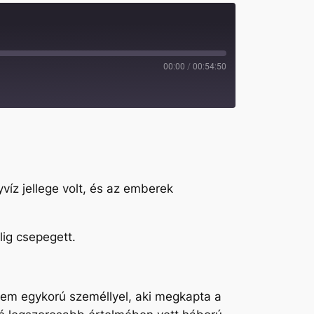
00:00
/
00:54:50
víz jellege volt, és az emberek
lig csepegett.
lem egykorú személlyel, aki megkapta a