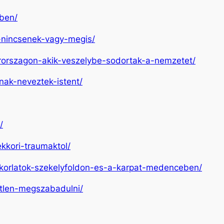
yben/
ok-nincsenek-vagy-megis/
arorszagon-akik-veszelybe-sodortak-a-nemzetet/
nak-neveztek-istent/
/
kkori-traumaktol/
gyakorlatok-szekelyfoldon-es-a-karpat-medenceben/
tetlen-megszabadulni/