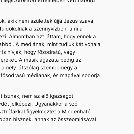
zó legszorosabb értelmében vett háború
ok, akik nem születtek újjá Jézus szavai
t fuldokolnak a szennyvízben, ami a
pezi. Álmomban azt láttam, hogy ennek a
 abból. A médiának, mint tudjuk két vonala
 is hívják, hogy fősodratú, vagy
bereket. A másik ágazata pedig az
és amely látszólag szembemegy a
a fősodrású médiának, és magával sodorja
t isznak, nem az élő igazságot
édét jelképezi. Ugyanakkor a szó
sztrófákkal figyelmeztet a Mindenható
abban hisznek, annak az összeomlásával