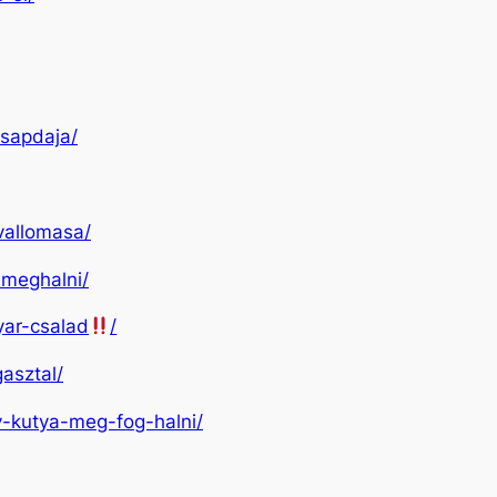
csapdaja/
-vallomasa/
-meghalni/
ar-csalad
/
asztal/
y-kutya-meg-fog-halni/