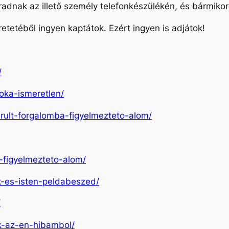
nak az illető személy telefonkészülékén, és bármikor
etetéből ingyen kaptátok. Ezért ingyen is adjátok!
/
-oka-ismeretlen/
erult-forgalomba-figyelmezteto-alom/
z-figyelmezteto-alom/
ok-es-isten-peldabeszed/
/
k-az-en-hibambol/