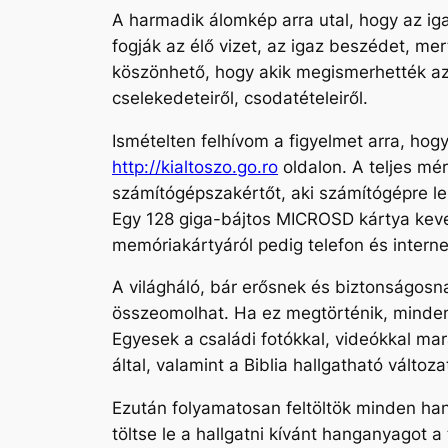
A harmadik álomkép arra utal, hogy az iga
fogják az élő vizet, az igaz beszédet, me
köszönhető, hogy akik megismerhették az 
cselekedeteiről, csodatételeiről.
Ismételten felhívom a figyelmet arra, hog
http://kialtoszo.go.ro
oldalon. A teljes mér
számítógépszakértőt, aki számítógépre le 
Egy 128 giga-bájtos MICROSD kártya kevese
memóriakártyáról pedig telefon és interne
A világháló, bár erősnek és biztonságosn
összeomolhat. Ha ez megtörténik, mindenk
Egyesek a családi fotókkal, videókkal mar
által, valamint a Biblia hallgatható válto
Ezután folyamatosan feltöltök minden hang
töltse le a hallgatni kívánt hanganyagot a