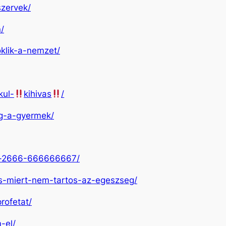
szervek/
/
oklik-a-nemzet/
kul-
kihivas
/
eg-a-gyermek/
sa-2666-666666667/
las-miert-nem-tartos-az-egeszseg/
rofetat/
-el/