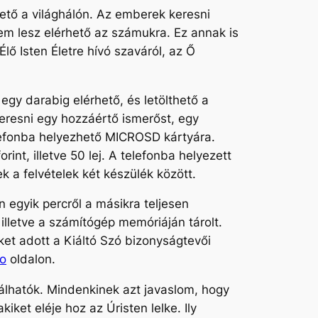
hető a világhálón. Az emberek keresni
nem lesz elérhető az számukra. Ez annak is
ő Isten Életre hívó szaváról, az Ő
egy darabig elérhető, és letölthető a
keresni egy hozzáértő ismerőst, egy
telefonba helyezhető MICROSD kártyára.
t, illetve 50 lej. A telefonba helyezett
ek a felvételek két készülék között.
 egyik percről a másikra teljesen
lletve a számítógép memóriáján tárolt.
ket adott a Kiáltó Szó bizonyságtevői
ro
oldalon.
lálhatók. Mindenkinek azt javaslom, hogy
iket eléje hoz az Úristen lelke. Ily