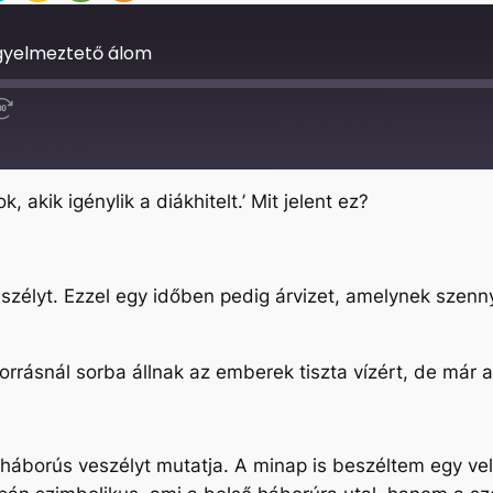
igyelmeztető álom
Fast
Forward
30
seconds
 akik igénylik a diákhitelt.’ Mit jelent ez?
zélyt. Ezzel egy időben pedig árvizet, amelynek szenny
orrásnál sorba állnak az emberek tiszta vízért, de már a
háborús veszélyt mutatja. A minap is beszéltem egy ve