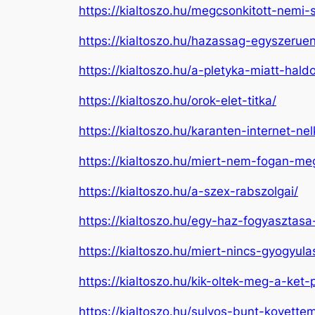
https://kialtoszo.hu/megcsonkitott-nemi-
https://kialtoszo.hu/hazassag-egyszeruen
https://kialtoszo.hu/a-pletyka-miatt-hald
https://kialtoszo.hu/orok-elet-titka/
https://kialtoszo.hu/karanten-internet-nel
https://kialtoszo.hu/miert-nem-fogan-m
https://kialtoszo.hu/a-szex-rabszolgai/
https://kialtoszo.hu/egy-haz-fogyaszta
https://kialtoszo.hu/miert-nincs-gyogyu
https://kialtoszo.hu/kik-oltek-meg-a-ket-p
https://kialtoszo.hu/sulyos-bunt-kovettem