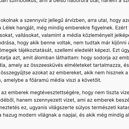
pán szimbolikus, ami a belső háborúra utal, hanem a s
kolnak a szennyvíz jellegű árvízben, arra utal, hogy az
ák a Lélek hangját, még mindig emberekre figyelnek. Ezér
sokat, vallásokat, valamint a média közleményeit jelké
sodrása, hogy akik benne voltak, nem tudtak már kijönni
megek tájékoztatását, szellemi eledelét képezi. Ezt úgy
tatja azt, amit álomban láthattam: hogy sodorja az em
dia, amely az összeesküvés elméleteket tartalmazza, 
y összegyűjtse azokat az embereket, akik nem hisznek 
 amelybe a főáramú média viszi a követőit.
l az emberek megtévesztettségére, hogy nem tiszta vize
zédéből, hanem szennyezett vizet, ami az emberek besz
meztetés ez, ugyanis világszerte súlyos természeti kata
 hazug modern világnak a napjai, és akik még mindig 