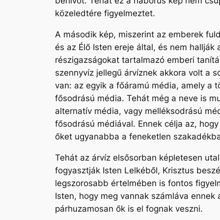
behívót. Tehát ez a háborús kép nem csu
közeledtére figyelmeztet.
A második kép, miszerint az emberek fuldo
és az Élő Isten ereje által, és nem hallj
részigazságokat tartalmazó emberi tanítá
szennyvíz jellegű árvíznek akkora volt a 
van: az egyik a főáramú média, amely a tö
fősodrású média. Tehát még a neve is mu
alternatív média, vagy melléksodrású mé
fősodrású médiával. Ennek célja az, hog
őket ugyanabba a feneketlen szakadékba,
Tehát az árvíz elsősorban képletesen uta
fogyasztják Isten Lelkéből, Krisztus bes
legszorosabb értelmében is fontos figyel
Isten, hogy meg vannak számláva ennek a
párhuzamosan ők is el fognak veszni.