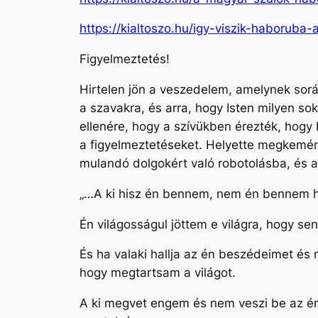
https://kialtoszo.hu/igy-viszik-haboruba-
Figyelmeztetés!
Hirtelen jön a veszedelem, amelynek sor
a szavakra, és arra, hogy Isten milyen so
ellenére, hogy a szívükben érezték, hogy
a figyelmeztetéseket. Helyette megkemény
mulandó dolgokért való robotolásba, és a
„…A ki hisz én bennem, nem én bennem his
Én világosságul jöttem e világra, hogy se
És ha valaki hallja az én beszédeimet és
hogy megtartsam a világot.
A ki megvet engem és nem veszi be az én 