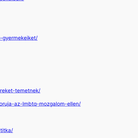
k-gyermekeiket/
ereket-temetnek/
aboruja-az-lmbtq-mozgalom-ellen/
titka/