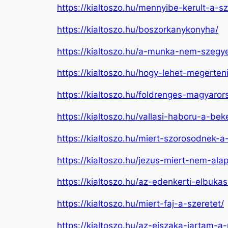
https://kialtoszo.hu/mennyibe-kerult-a-sz
https://kialtoszo.hu/boszorkanykonyha/
https://kialtoszo.hu/a-munka-nem-szeg
https://kialtoszo.hu/hogy-lehet-megerten
https://kialtoszo.hu/foldrenges-magyar
https://kialtoszo.hu/vallasi-haboru-a-b
https://kialtoszo.hu/miert-szorosodnek-a
https://kialtoszo.hu/jezus-miert-nem-alapi
https://kialtoszo.hu/az-edenkerti-elbukas
https://kialtoszo.hu/miert-faj-a-szeretet/
https://kialtoszo.hu/az-ejszaka-jartam-a