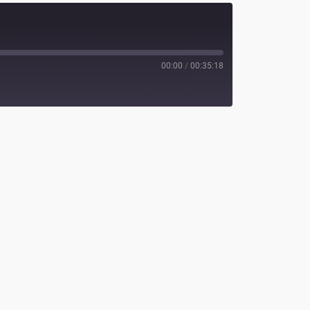
00:00
/
00:35:18