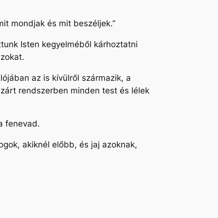
it mondjak és mit beszéljek.”
tunk Isten kegyelméből kárhoztatni
azokat.
lójában az is kívülről származik, a
a zárt rendszerben minden test és lélek
i a fenevad.
gok, akiknél előbb, és jaj azoknak,