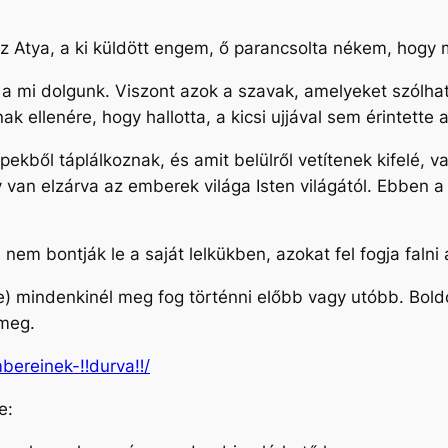
Atya, a ki küldött engem, ő parancsolta nékem, hogy m
a mi dolgunk. Viszont azok a szavak, amelyeket szólhat
k ellenére, hogy hallotta, a kicsi ujjával sem érintette 
ekből táplálkoznak, és amit belülről vetítenek kifelé, va
gy van elzárva az emberek világa Isten világától. Ebben 
l nem bontják le a saját lelkükben, azokat fel fogja faln
e) mindenkinél meg fog történni előbb vagy utóbb. Boldo
k meg.
mbereinek-‼durva‼/
se: