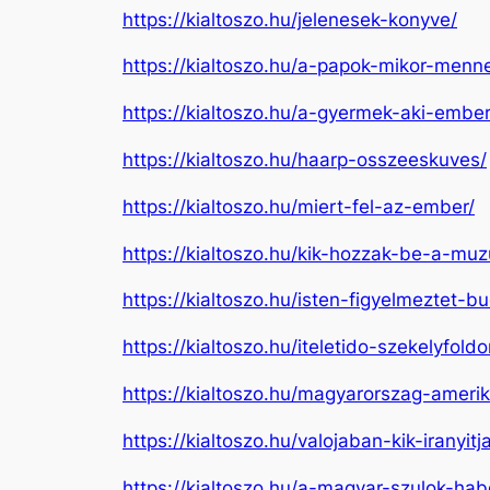
https://kialtoszo.hu/jelenesek-konyve/
https://kialtoszo.hu/a-papok-mikor-menn
https://kialtoszo.hu/a-gyermek-aki-ember
https://kialtoszo.hu/haarp-osszeeskuves/
https://kialtoszo.hu/miert-fel-az-ember/
https://kialtoszo.hu/kik-hozzak-be-a-m
https://kialtoszo.hu/isten-figyelmeztet-b
https://kialtoszo.hu/iteletido-szekelyfold
https://kialtoszo.hu/magyarorszag-amerik
https://kialtoszo.hu/valojaban-kik-iranyit
https://kialtoszo.hu/a-magyar-szulok-ha