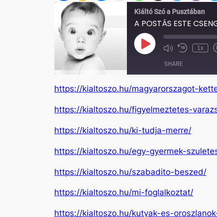
Kiáltó Szó a Pusztában
A POSTÁS ESTE CSEN
Play
1x
Mute/Unmute
Rewind
Episode
Episode
10
SHARE
Seconds
https://kialtoszo.hu/magyarorszagot-kette
SHARE
https://kialtoszo.hu/figyelmeztetes-varaz
LINK
https://kialtoszo.hu/ki-tudja-merre/
EMBED
https://kialtoszo.hu/egy-gyermek-szulet
https://kialtoszo.hu/szabadito-beszed/
https://kialtoszo.hu/mi-foglalkoztat/
https://kialtoszo.hu/kutyak-es-oroszlano