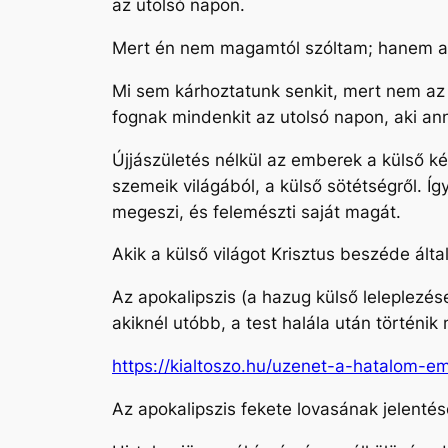
az utolsó napon.
Mert én nem magamtól szóltam; hanem az 
Mi sem kárhoztatunk senkit, mert nem az 
fognak mindenkit az utolsó napon, aki anna
Újjászületés nélkül az emberek a külső kép
szemeik világából, a külső sötétségről. Í
megeszi, és felemészti saját magát.
Akik a külső világot Krisztus beszéde álta
Az apokalipszis (a hazug külső leleplezés
akiknél utóbb, a test halála után történi
https://kialtoszo.hu/uzenet-a-hatalom-e
Az apokalipszis fekete lovasának jelenté