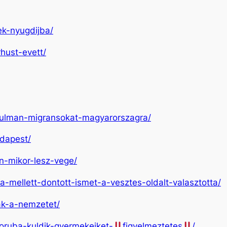
ek-nyugdijba/
hust-evett/
uzulman-migransokat-magyarorszagra/
udapest/
on-mikor-lesz-vege/
a-mellett-dontott-ismet-a-vesztes-oldalt-valasztotta/
jak-a-nemzetet/
boruba-kuldik-gyermekeiket-
figyelmeztetes
/