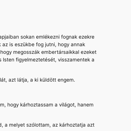
apjaiban sokan emlékezni fognak ezekre
k az is eszükbe fog jutni, hogy annak
k, hogy megosszák embertársaikkal ezeket
s Isten figyelmeztetését, visszamentek a
, azt látja, a ki küldött engem.
tem, hogy kárhoztassam a világot, hanem
 a melyet szólottam, az kárhoztatja azt