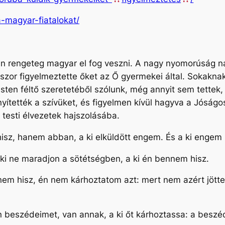
a-magyar-fiatalokat/
án rengeteg magyar el fog veszni. A nagy nyomorúság n
kszor figyelmeztette őket az Ő gyermekei által. Sokakna
 Isten féltő szeretetéből szólunk, még annyit sem tette
ítették a szívüket, és figyelmen kívül hagyva a Jóságo
 testi élvezetek hajszolásába.
z, hanem abban, a ki elküldött engem. És a ki engem lát
nki ne maradjon a sötétségben, a ki én bennem hisz.
 nem hisz, én nem kárhoztatom azt: mert nem azért jöt
beszédeimet, van annak, a ki őt kárhoztassa: a beszéd,