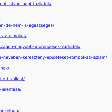
ent-istvan-napi-tuzijatek/
yen-de-nem-is-egeszseges/
i-az-almokat/
orszagon-nagyobb-utorengesek-varhatok/
eke-neveben-kereszteny-epuleteket-rombol-az-iszlam/
-nok/
tott-vallast/
-jelentese/
-pokolban/