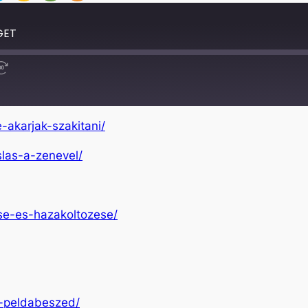
GET
Fast
Forward
30
seconds
-akarjak-szakitani/
slas-a-zenevel/
ese-es-hazakoltozese/
k-peldabeszed/