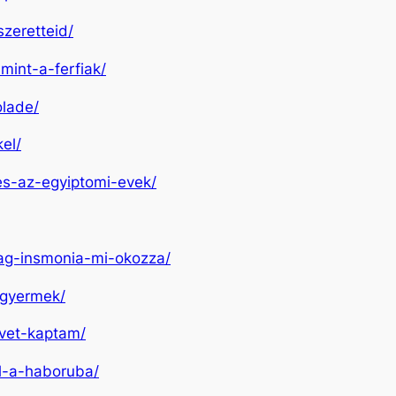
szeretteid/
mint-a-ferfiak/
olade/
el/
-es-az-egyiptomi-evek/
sag-insmonia-mi-okozza/
-gyermek/
evet-kaptam/
el-a-haboruba/