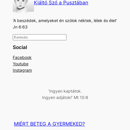
Kiáltó Szó a Pusztában
'A beszédek, amelyeket én szólok néktek, lélek és élet'
Jn 6:63
K
e
Social
r
Facebook
e
Youtube
s
Instagram
é
s
‘Ingyen kaptátok.
Ingyen adjátok!’ Mt 10:8
MIÉRT BETEG A GYERMEKED?