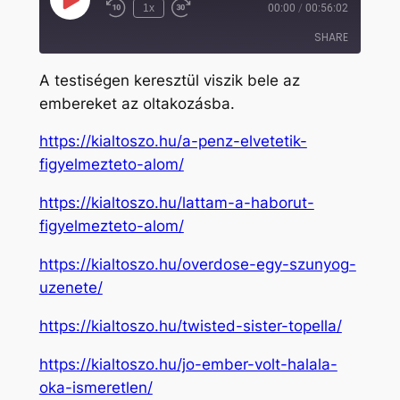
Play
1x
00:00
/
00:56:02
Rewind
Fast
Episode
10
Forward
SHARE
Seconds
30
seconds
A testiségen keresztül viszik bele az
SHARE
embereket az oltakozásba.
LINK
https://kialtoszo.hu/a-penz-elvetetik-
EMBED
figyelmezteto-alom/
https://kialtoszo.hu/lattam-a-haborut-
figyelmezteto-alom/
https://kialtoszo.hu/overdose-egy-szunyog-
uzenete/
https://kialtoszo.hu/twisted-sister-topella/
https://kialtoszo.hu/jo-ember-volt-halala-
oka-ismeretlen/