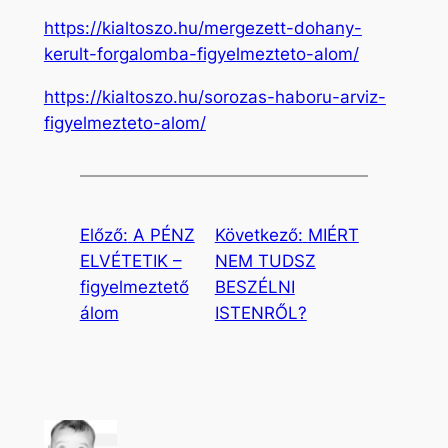
https://kialtoszo.hu/mergezett-dohany-
kerult-forgalomba-figyelmezteto-alom/
https://kialtoszo.hu/sorozas-haboru-arviz-
figyelmezteto-alom/
Előző:
A PÉNZ
Következő:
MIÉRT
ELVÉTETIK –
NEM TUDSZ
figyelmeztető
BESZÉLNI
álom
ISTENRŐL?