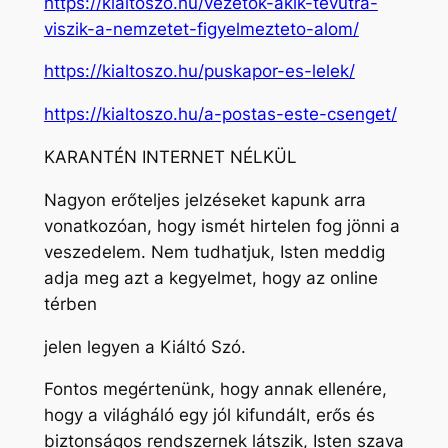
https://kialtoszo.hu/vezetok-akik-tevutra-
viszik-a-nemzetet-figyelmezteto-alom/
https://kialtoszo.hu/puskapor-es-lelek/
https://kialtoszo.hu/a-postas-este-csenget/
KARANTÉN INTERNET NÉLKÜL
Nagyon erőteljes jelzéseket kapunk arra
vonatkozóan, hogy ismét hirtelen fog jönni a
veszedelem. Nem tudhatjuk, Isten meddig
adja meg azt a kegyelmet, hogy az online
térben
jelen legyen a Kiáltó Szó.
Fontos megértenünk, hogy annak ellenére,
hogy a világháló egy jól kifundált, erős és
biztonságos rendszernek látszik, Isten szava