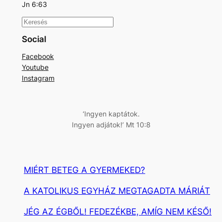
Jn 6:63
K
e
Social
r
Facebook
e
Youtube
s
Instagram
é
s
‘Ingyen kaptátok.
Ingyen adjátok!’ Mt 10:8
MIÉRT BETEG A GYERMEKED?
A KATOLIKUS EGYHÁZ MEGTAGADTA MÁRIÁT
JÉG AZ ÉGBŐL! FEDEZÉKBE, AMÍG NEM KÉSŐ!