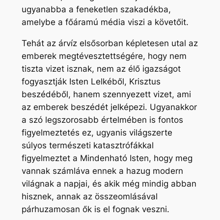
ugyanabba a feneketlen szakadékba,
amelybe a főáramú média viszi a követőit.
Tehát az árvíz elsősorban képletesen utal az
emberek megtévesztettségére, hogy nem
tiszta vizet isznak, nem az élő igazságot
fogyasztják Isten Lelkéből, Krisztus
beszédéből, hanem szennyezett vizet, ami
az emberek beszédét jelképezi. Ugyanakkor
a szó legszorosabb értelmében is fontos
figyelmeztetés ez, ugyanis világszerte
súlyos természeti katasztrófákkal
figyelmeztet a Mindenható Isten, hogy meg
vannak számláva ennek a hazug modern
világnak a napjai, és akik még mindig abban
hisznek, annak az összeomlásával
párhuzamosan ők is el fognak veszni.