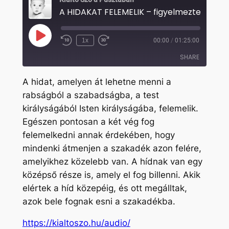
A HIDAKAT FELEMELIK – figyelmeztető álo
Play
1x
00:00
/
01:25:00
Rewind
Fast
Episode
10
Forward
SHARE
Seconds
30
seconds
A hidat, amelyen át lehetne menni a
SHARE
rabságból a szabadságba, a test
királyságából Isten királyságába, felemelik.
LINK
Egészen pontosan a két vég fog
EMBED
felemelkedni annak érdekében, hogy
mindenki átmenjen a szakadék azon felére,
amelyikhez közelebb van. A hídnak van egy
középső része is, amely el fog billenni. Akik
elértek a híd közepéig, és ott megálltak,
azok bele fognak esni a szakadékba.
https://kialtoszo.hu/audio/