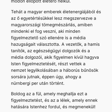
módon ellopott életerő nélkül.
Tehát a magyar emberek életenergiájából és
az ő egyetértésükkel lesz megszervezve a
magyarországi tömegmészárlás, amiben
mindenki el fog veszni, aki minden
figyelmeztető szó ellenére is a média
hazugságait választotta. A vezetők, a hamis
tanítók, az egészségügyi dolgozók és a
média dolgozói, akik figyelmen kívül hagyva
Isten figyelmeztetését, részt vettek a
nemzet legyilkolásában a háborús bűnösök
sorsára jutnak, éppen úgy, ahogy a
nürnbergi per után történt.
Boldog az a fül, amely meghallja ezt a
figyelmeztetést, és az a lélek, amely ennek
hatására Istenhez fordul, és megmenekül!