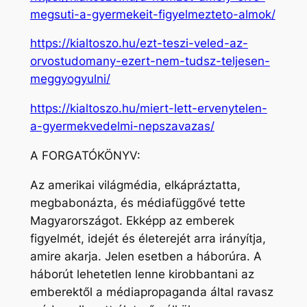
megsuti-a-gyermekeit-figyelmezteto-almok/
https://kialtoszo.hu/ezt-teszi-veled-az-
orvostudomany-ezert-nem-tudsz-teljesen-
meggyogyulni/
https://kialtoszo.hu/miert-lett-ervenytelen-
a-gyermekvedelmi-nepszavazas/
A FORGATÓKÖNYV:
Az amerikai világmédia, elkápráztatta,
megbabonázta, és médiafüggővé tette
Magyarországot. Ekképp az emberek
figyelmét, idejét és életerejét arra irányítja,
amire akarja. Jelen esetben a háborúra. A
háborút lehetetlen lenne kirobbantani az
emberektől a médiapropaganda által ravasz