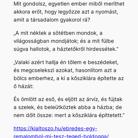
Mit gondolsz, egyetlen ember miből meríthet
akkora erőt, hogy legyőzze azt a nyomást,
amit a társadalom gyakorol rá?
„A mit néktek a sötétben mondok, a
világosságban mondjátok; és a mit fülbe
súgva hallotok, a háztetőkről hirdessétek.”
„Valaki azért hallja én tőlem e beszédeket,
és megcselekszi azokat, hasonlítom azt a
bölcs emberhez, a ki a kősziklára építette az
ő házát:
És ömlött az eső, és eljött az árvíz, és fújtak
a szelek, és beleütköztek abba a házba; de
nem dőlt össze: mert a kősziklára építtetett.”
https://kialtoszo.hu/ebredes-egy-
remalombol-mi-tesz-teged-boldogga/