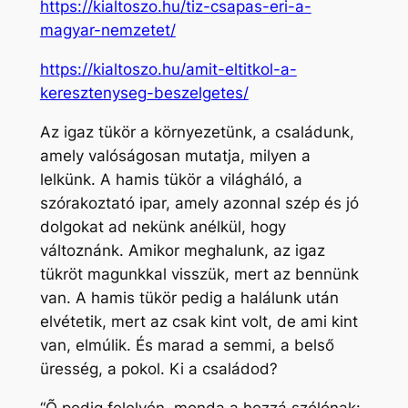
https://kialtoszo.hu/tiz-csapas-eri-a-
magyar-nemzetet/
https://kialtoszo.hu/amit-eltitkol-a-
keresztenyseg-beszelgetes/
Az igaz tükör a környezetünk, a családunk,
amely valóságosan mutatja, milyen a
lelkünk. A hamis tükör a világháló, a
szórakoztató ipar, amely azonnal szép és jó
dolgokat ad nekünk anélkül, hogy
változnánk. Amikor meghalunk, az igaz
tükröt magunkkal visszük, mert az bennünk
van. A hamis tükör pedig a halálunk után
elvétetik, mert az csak kint volt, de ami kint
van, elmúlik. És marad a semmi, a belső
üresség, a pokol. Ki a családod?
“Õ pedig felelvén, monda a hozzá szólónak: