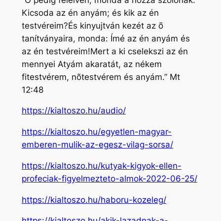
Kicsoda az én anyám; és kik az én
testvéreim?És kinyujtván kezét az õ
tanítványaira, monda: Ímé az én anyám és
az én testvéreim!Mert a ki cselekszi az én
mennyei Atyám akaratát, az nékem
fitestvérem, nõtestvérem és anyám.” Mt
12:48
https://kialtoszo.hu/audio/
https://kialtoszo.hu/egyetlen-magyar-
emberen-mulik-az-egesz-vilag-sorsa/
https://kialtoszo.hu/kutyak-kigyok-ellen-
profeciak-figyelmezteto-almok-2022-06-25/
https://kialtoszo.hu/haboru-kozeleg/
https://kialtoszo.hu/akik-lazadnak-a-