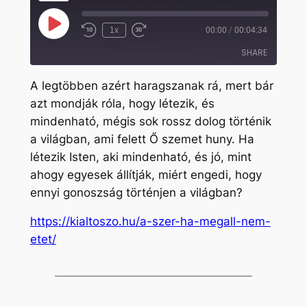
Play
1x
00:00
/
00:04:34
Rewind
Fast
Episode
10
Forward
SHARE
Seconds
30
seconds
A legtöbben azért haragszanak rá, mert bár
SHARE
azt mondják róla, hogy létezik, és
mindenható, mégis sok rossz dolog történik
LINK
a világban, ami felett Ő szemet huny. Ha
EMBED
létezik Isten, aki mindenható, és jó, mint
ahogy egyesek állítják, miért engedi, hogy
ennyi gonoszság történjen a világban?
https://kialtoszo.hu/a-szer-ha-megall-nem-
etet/