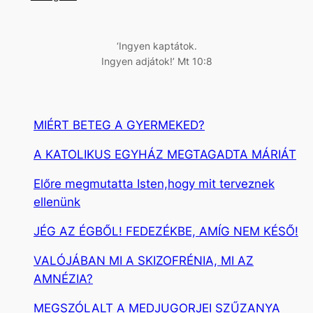
é
s
‘Ingyen kaptátok.
Ingyen adjátok!’ Mt 10:8
MIÉRT BETEG A GYERMEKED?
A KATOLIKUS EGYHÁZ MEGTAGADTA MÁRIÁT
Előre megmutatta Isten,hogy mit terveznek
ellenünk
JÉG AZ ÉGBŐL! FEDEZÉKBE, AMÍG NEM KÉSŐ!
VALÓJÁBAN MI A SKIZOFRÉNIA, MI AZ
AMNÉZIA?
MEGSZÓLALT A MEDJUGORJEI SZŰZANYA