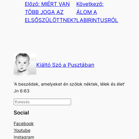
Előző:
MIÉRT VAN
Következő:
TÖBB JOGA AZ
ÁLOM A
ELSŐSZÜLÖTTNEK?
LABIRINTUSRÓL
Kiáltó Szó a Pusztában
'A beszédek, amelyeket én szólok néktek, lélek és élet'
Jn 6:63
K
e
Social
r
Facebook
e
Youtube
s
Instagram