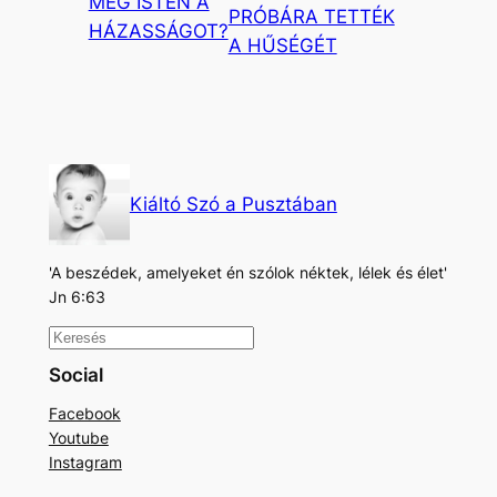
MEG ISTEN A
PRÓBÁRA TETTÉK
HÁZASSÁGOT?
A HŰSÉGÉT
Kiáltó Szó a Pusztában
'A beszédek, amelyeket én szólok néktek, lélek és élet'
Jn 6:63
K
e
Social
r
Facebook
e
Youtube
s
Instagram
é