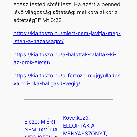
egész tested sötét lesz. Ha azért a benned
lévő világosság sötétség: mekkora akkor a
sötétség?!” Mt 6:22
https://kialtoszo.hu/miert-nem-javitja-meg-
isten-a-hazassagot/
https://kialtoszo.hu/a-halottak-talaltak-ki-
az-orok-eletet/
https://kialtoszo.hu/a-fertozo-majgyulladas-
valodi-oka-hallgasd-vegig/
Következő:
Előző:
MIÉRT
ELLOPTÁK A
NEM JAVÍTJA
MENYASSZONYT,