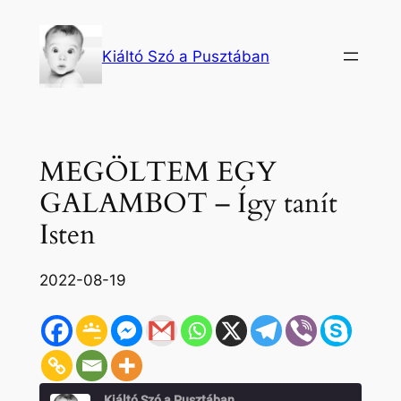
Ugrás
a
Kiáltó Szó a Pusztában
tartalomhoz
MEGÖLTEM EGY
GALAMBOT – Így tanít
Isten
2022-08-19
Kiáltó Szó a Pusztában