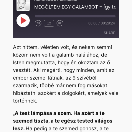
MEGÖLTEM EGY GALAMBOT – Így tanít Ist
Play
1x
00:00
/
00:28:24
Rewind
Fast
Episode
10
Forward
SHARE
Seconds
30
seconds
Azt hittem, véletlen volt, és nekem semmi
SHARE
közöm nem volt a galamb halálához, de
Isten megmutatta, hogy én okoztam az ő
LINK
vesztét. Aki megérti, hogy minden, amit az
EMBED
ember szemei látnak, az ő szívéből
származik, többé már nem fog másokat
hibáztatni azokért a dolgokért, amelyek vele
történnek.
„
A test lámpása a szem. Ha azért a te
szemed tiszta, a te egész tested világos
lesz.
Ha pedig a te szemed gonosz, a te