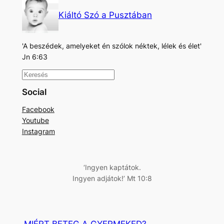
Kiáltó Szó a Pusztában
'A beszédek, amelyeket én szólok néktek, lélek és élet'
Jn 6:63
K
e
Social
r
Facebook
e
Youtube
s
Instagram
é
s
‘Ingyen kaptátok.
Ingyen adjátok!’ Mt 10:8