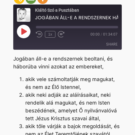
Kiáltó Szó a Pusztában
Play
1x
00:00
/
01:34:07
Rewind
Fast
Episode
10
Forward
SHARE
Seconds
30
seconds
Jogában áll-e a rendszernek beoltani, és
SHARE
háborúba vinni azokat az embereket,
LINK
akik vele számoltatják meg magukat,
EMBED
és nem az Élő Istennel,
akik neki adják az aláírásaikat, neki
rendelik alá magukat, és nem Isten
beszédének, amelyet Ő nyilvánvalóvá
tett Jézus Krisztus szavai által,
akik tőle várják a bajok megoldását, és
nem az Élet Teremtőjének szavától,