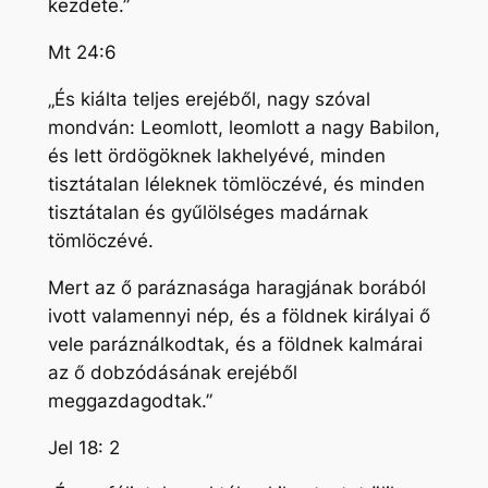
kezdete.”
Mt 24:6
„És kiálta teljes erejéből, nagy szóval
mondván: Leomlott, leomlott a nagy Babilon,
és lett ördögöknek lakhelyévé, minden
tisztátalan léleknek tömlöczévé, és minden
tisztátalan és gyűlölséges madárnak
tömlöczévé.
Mert az ő paráznasága haragjának borából
ivott valamennyi nép, és a földnek királyai ő
vele paráználkodtak, és a földnek kalmárai
az ő dobzódásának erejéből
meggazdagodtak.”
Jel 18: 2