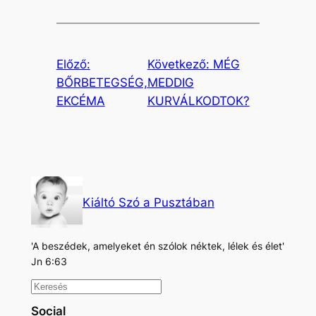
Előző:
Következő:
MÉG
BŐRBETEGSÉG,
MEDDIG
EKCÉMA
KURVÁLKODTOK?
Kiáltó Szó a Pusztában
'A beszédek, amelyeket én szólok néktek, lélek és élet'
Jn 6:63
K
e
Social