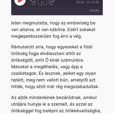
Play
1x
00:00
/
01:41:00
Rewind
Fast
Episode
10
Forward
SHARE
Seconds
30
seconds
Isten megmutatta, hogy az emberiség be
SHARE
van altatva, el van kábítva. Ezért sokakat
meglepetésszerűen fog érni a vég.
LINK
EMBED
Rámutatott arra, hogy egyeseket a földi
örökség fogja elválasztani attól az
örökségtől, amit Ő kínál számunkra.
Másokat a megélhetés, vagy épp a
családtagok. És lesznek, akiket egy olyan
rejtett, meg nem vallott bűn, amelyről azt
hitték, hogy attól már rég megszabadultak.
Az ajtók mindenkinek bezáródnak, amikor
utoljára hunyja le a szemeit, és azzal az
örökséggel fog belépni az örökkévalóságba,