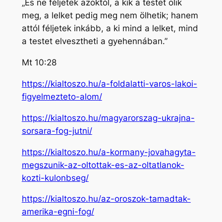
„És ne féljetek azoktól, a kik a testet ölik
meg, a lelket pedig meg nem ölhetik; hanem
attól féljetek inkább, a ki mind a lelket, mind
a testet elvesztheti a gyehennában.”
Mt 10:28
https://kialtoszo.hu/a-foldalatti-varos-lakoi-
figyelmezteto-alom/
https://kialtoszo.hu/magyarorszag-ukrajna-
sorsara-fog-jutni/
https://kialtoszo.hu/a-kormany-jovahagyta-
megszunik-az-oltottak-es-az-oltatlanok-
kozti-kulonbseg/
https://kialtoszo.hu/az-oroszok-tamadtak-
amerika-egni-fog/