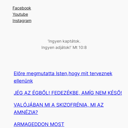
r
Facebook
e
Youtube
s
Instagram
é
s
‘Ingyen kaptátok.
Ingyen adjátok!’ Mt 10:8
Előre megmutatta Isten,hogy mit terveznek
ellenünk
JÉG AZ ÉGBŐL! FEDEZÉKBE, AMÍG NEM KÉSŐ!
VALÓJÁBAN MI A SKIZOFRÉNIA, MI AZ
AMNÉZIA?
ARMAGEDDON MOST