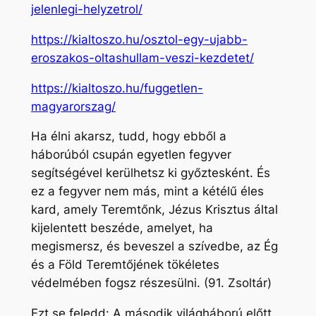
jelenlegi-helyzetrol/
https://kialtoszo.hu/osztol-egy-ujabb-
eroszakos-oltashullam-veszi-kezdetet/
https://kialtoszo.hu/fuggetlen-
magyarorszag/
Ha élni akarsz, tudd, hogy ebből a
háborúból csupán egyetlen fegyver
segítségével kerülhetsz ki győztesként. És
ez a fegyver nem más, mint a kétélű éles
kard, amely Teremtőnk, Jézus Krisztus által
kijelentett beszéde, amelyet, ha
megismersz, és beveszel a szívedbe, az Ég
és a Föld Teremtőjének tökéletes
védelmében fogsz részesülni. (91. Zsoltár)
Ezt se feledd: A második világháború előtt