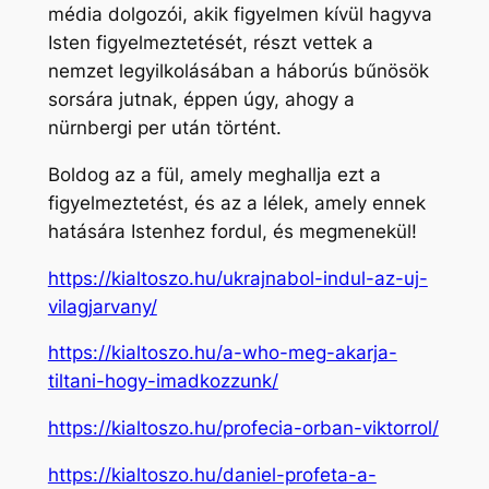
média dolgozói, akik figyelmen kívül hagyva
Isten figyelmeztetését, részt vettek a
nemzet legyilkolásában a háborús bűnösök
sorsára jutnak, éppen úgy, ahogy a
nürnbergi per után történt.
Boldog az a fül, amely meghallja ezt a
figyelmeztetést, és az a lélek, amely ennek
hatására Istenhez fordul, és megmenekül!
https://kialtoszo.hu/ukrajnabol-indul-az-uj-
vilagjarvany/
https://kialtoszo.hu/a-who-meg-akarja-
tiltani-hogy-imadkozzunk/
https://kialtoszo.hu/profecia-orban-viktorrol/
https://kialtoszo.hu/daniel-profeta-a-