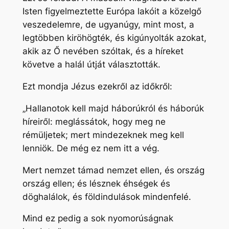
Isten figyelmeztette Európa lakóit a közelgő
veszedelemre, de ugyanúgy, mint most, a
legtöbben kiröhögték, és kigúnyolták azokat,
akik az Ő nevében szóltak, és a híreket
követve a halál útját választották.
Ezt mondja Jézus ezekről az időkről:
„Hallanotok kell majd háborúkról és háborúk
híreiről: meglássátok, hogy meg ne
rémüljetek; mert mindezeknek meg kell
lenniök. De még ez nem itt a vég.
Mert nemzet támad nemzet ellen, és ország
ország ellen; és lésznek éhségek és
döghalálok, és földindulások mindenfelé.
Mind ez pedig a sok nyomorúságnak