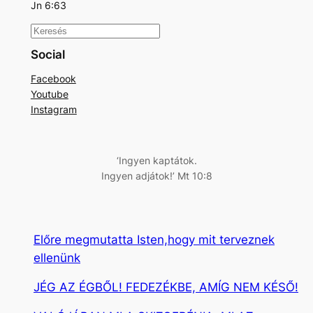
Jn 6:63
K
e
Social
r
Facebook
e
Youtube
s
Instagram
é
s
‘Ingyen kaptátok.
Ingyen adjátok!’ Mt 10:8
Előre megmutatta Isten,hogy mit terveznek
ellenünk
JÉG AZ ÉGBŐL! FEDEZÉKBE, AMÍG NEM KÉSŐ!