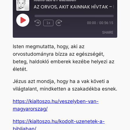
Play
1x
00:00
/
00:56:15
Rewind
Fast
Episode
10
Forward
SHARE
Seconds
30
seconds
Isten megmutatta, hogy, aki az
SHARE
orvostudományra bízza az egészségét,
beteg, haldokló emberek kezébe helyezi az
LINK
életét.
EMBED
Jézus azt mondja, hogy ha a vak követi a
világtalant, mindketten a szakadékba esnek.
https://kialtoszo.hu/veszelyben-van-
magyarorszag/
https://kialtoszo.hu/kodolt-uzenetek-a-
bibliaban/