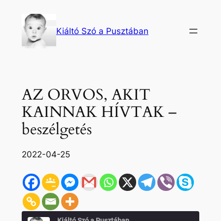
Ugrás
a
Kiáltó Szó a Pusztában
tartalomhoz
AZ ORVOS, AKIT
KAINNAK HÍVTAK –
beszélgetés
2022-04-25
Kiáltó Szó a Pusztában