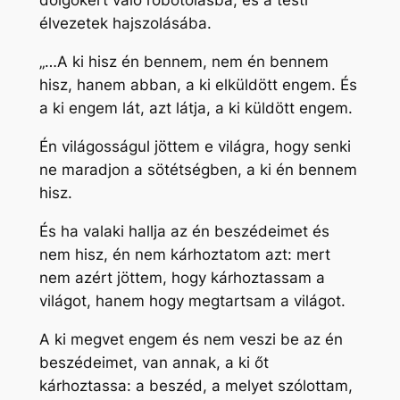
dolgokért való robotolásba, és a testi
élvezetek hajszolásába.
„…A ki hisz én bennem, nem én bennem
hisz, hanem abban, a ki elküldött engem. És
a ki engem lát, azt látja, a ki küldött engem.
Én világosságul jöttem e világra, hogy senki
ne maradjon a sötétségben, a ki én bennem
hisz.
És ha valaki hallja az én beszédeimet és
nem hisz, én nem kárhoztatom azt: mert
nem azért jöttem, hogy kárhoztassam a
világot, hanem hogy megtartsam a világot.
A ki megvet engem és nem veszi be az én
beszédeimet, van annak, a ki őt
kárhoztassa: a beszéd, a melyet szólottam,