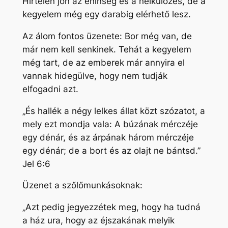
Hirtelen jön az éhínség és a nélkülözés, de a
kegyelem még egy darabig elérhető lesz.
Az álom fontos üzenete: Bor még van, de
már nem kell senkinek. Tehát a kegyelem
még tart, de az emberek már annyira el
vannak hidegülve, hogy nem tudják
elfogadni azt.
„És hallék a négy lelkes állat közt szózatot, a
mely ezt mondja vala: A búzának mérczéje
egy dénár, és az árpának három mérczéje
egy dénár; de a bort és az olajt ne bántsd.”
Jel 6:6
Üzenet a szőlőmunkásoknak:
„Azt pedig jegyezzétek meg, hogy ha tudná
a ház ura, hogy az éjszakának melyik