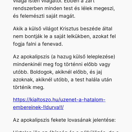
világa Isten világától. Ebben a zárt
rendszerben minden test és lélek megeszi,
és felemészti saját magát.
Akik a külső világot Krisztus beszéde által
nem bontják le a saját lelkükben, azokat fel
fogja falni a fenevad.
Az apokalipszis (a hazug külső leleplezése)
mindenkinél meg fog történni előbb vagy
utóbb. Boldogok, akiknél előbb, és jaj
azoknak, akiknél utóbb, a test halála után
történik meg.
https://kialtoszo.hu/uzenet-a-hatalom-
embereinek-‼durva‼/
Az apokalipszis fekete lovasának jelentése: