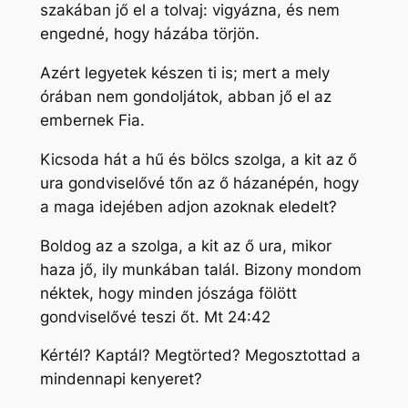
szakában jő el a tolvaj: vigyázna, és nem
engedné, hogy házába törjön.
Azért legyetek készen ti is; mert a mely
órában nem gondoljátok, abban jő el az
embernek Fia.
Kicsoda hát a hű és bölcs szolga, a kit az ő
ura gondviselővé tőn az ő házanépén, hogy
a maga idejében adjon azoknak eledelt?
Boldog az a szolga, a kit az ő ura, mikor
haza jő, ily munkában talál. Bizony mondom
néktek, hogy minden jószága fölött
gondviselővé teszi őt. Mt 24:42
Kértél? Kaptál? Megtörted? Megosztottad a
mindennapi kenyeret?