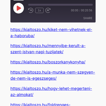
Play
1x
00:00
/
00:20:56
Rewind
Fast
Episode
10
Forward
SHARE
Seconds
30
seconds
https://kialtoszo.hu/kiket-nem-vihetnek-el-
SHARE
a-haboruba/
LINK
https://kialtoszo.hu/mennyibe-kerult-a-
EMBED
szent-istvan-napi-tuzijatek/
https://kialtoszo.hu/boszorkanykonyha/
https://kialtoszo.hu/a-munka-nem-szegyen-
de-nem-is-egeszseges/
https://kialtoszo.hu/hogy-lehet-megerteni-
az-almokat/
https://kialtoszo.hu/foldrenges-