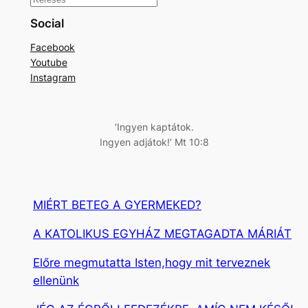
K
e
Social
r
Facebook
e
Youtube
s
Instagram
é
s
‘Ingyen kaptátok.
Ingyen adjátok!’ Mt 10:8
MIÉRT BETEG A GYERMEKED?
A KATOLIKUS EGYHÁZ MEGTAGADTA MÁRIÁT
Előre megmutatta Isten,hogy mit terveznek
ellenünk