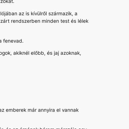
azokat.
lójában az is kívülről származik, a
a zárt rendszerben minden test és lélek
i a fenevad.
gok, akiknél előbb, és jaj azoknak,
 az emberek már annyira el vannak