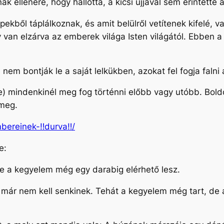
k ellenére, hogy hallotta, a kicsi ujjával sem érintette 
ekből táplálkoznak, és amit belülről vetítenek kifelé, va
gy van elzárva az emberek világa Isten világától. Ebben 
l nem bontják le a saját lelkükben, azokat fel fogja faln
e) mindenkinél meg fog történni előbb vagy utóbb. Boldo
k meg.
mbereinek-‼durva‼/
se:
 de a kegyelem még egy darabig elérhető lesz.
 már nem kell senkinek. Tehát a kegyelem még tart, de
.