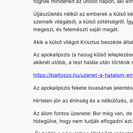
fognak mindenkit az utolsó napon, aki anna
Újjászületés nélkül az emberek a külső kép
szemeik világából, a külső sötétségről. Í
megeszi, és felemészti saját magát.
Akik a külső világot Krisztus beszéde álta
Az apokalipszis (a hazug külső leleplezés
akiknél utóbb, a test halála után történi
https://kialtoszo.hu/uzenet-a-hatalom-e
Az apokalipszis fekete lovasának jelenté
Hirtelen jön az éhínség és a nélkülözés,
Az álom fontos üzenete: Bor még van, de
hidegülve, hogy nem tudják elfogadni azt