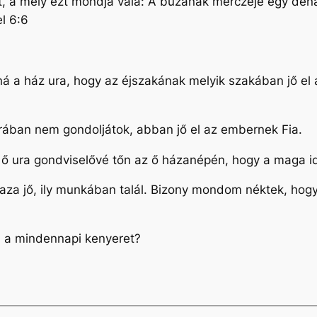
atot, a mely ezt mondja vala: A búzának mérczéje egy dé
el 6:6
á a ház ura, hogy az éjszakának melyik szakában jő el 
 órában nem gondoljátok, abban jő el az embernek Fia.
az ő ura gondviselővé tőn az ő házanépén, hogy a maga 
 haza jő, ily munkában talál. Bizony mondom néktek, hog
d a mindennapi kenyeret?