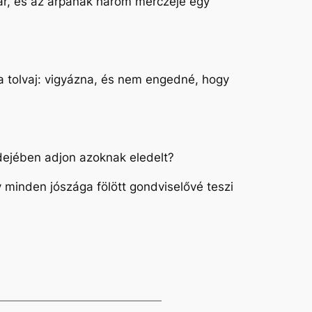
nár, és az árpának három mérczéje egy
a tolvaj: vigyázna, és nem engedné, hogy
idejében adjon azoknak eledelt?
y minden jószága fölött gondviselővé teszi