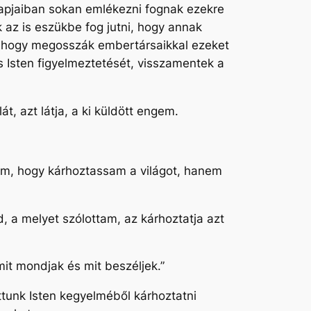
apjaiban sokan emlékezni fognak ezekre
k az is eszükbe fog jutni, hogy annak
k, hogy megosszák embertársaikkal ezeket
s Isten figyelmeztetését, visszamentek a
, azt látja, a ki küldött engem.
tem, hogy kárhoztassam a világot, hanem
 a melyet szólottam, az kárhoztatja azt
it mondjak és mit beszéljek.”
tunk Isten kegyelméből kárhoztatni