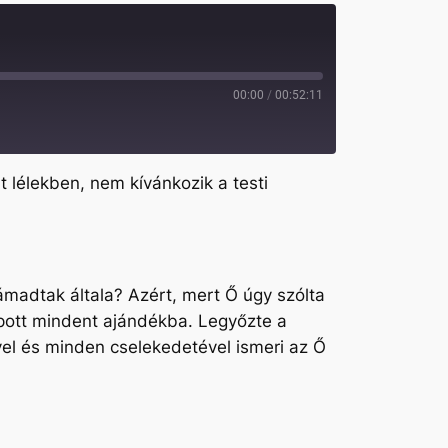
00:00
/
00:52:11
át lélekben, nem kívánkozik a testi
ámadtak általa? Azért, mert Ő úgy szólta
apott mindent ajándékba. Legyőzte a
vével és minden cselekedetével ismeri az Ő