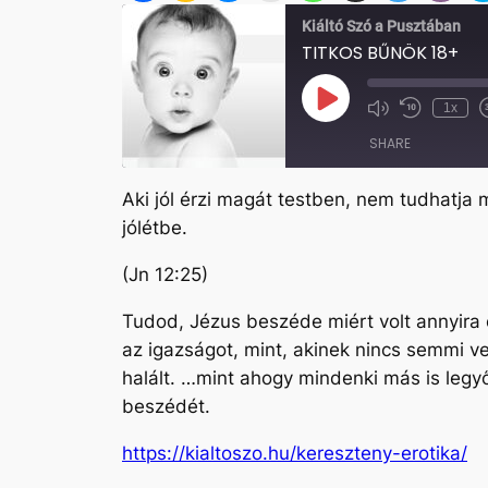
Kiáltó Szó a Pusztában
TITKOS BŰNÖK 18+
Play
1x
Mute/Unmute
Rewind
Episode
Episode
10
SHARE
Seconds
Aki jól érzi magát testben, nem tudhatja m
SHARE
jólétbe.
LINK
(Jn 12:25)
EMBED
Tudod, Jézus beszéde miért volt annyira 
az igazságot, mint, akinek nincs semmi v
halált. …mint ahogy mindenki más is legyőz
beszédét.
https://kialtoszo.hu/kereszteny-erotika/