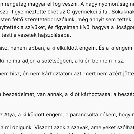
án rengeteg magyar el fog veszni. A nagy nyomorúság n
kszor figyelmeztette őket az Ő gyermekei által. Sokakna
 Isten féltő szeretetéből szólunk, még annyit sem tette
ítették a szívüket, és figyelmen kívül hagyva a Jóságo
 testi élvezetek hajszolásába.
z, hanem abban, a ki elküldött engem. És a ki engem lát
nki ne maradjon a sötétségben, a ki én bennem hisz.
 nem hisz, én nem kárhoztatom azt: mert nem azért jöt
beszédeimet, van annak, a ki őt kárhoztassa: a beszéd,
Atya, a ki küldött engem, ő parancsolta nékem, hogy m
a mi dolgunk. Viszont azok a szavak, amelyeket szólhat