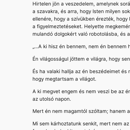
Hirtelen jön a veszedelem, amelynek sor
a szavakra, és arra, hogy Isten milyen so
ellenére, hogy a szívükben érezték, hogy
a figyelmeztetéseket. Helyette megkemény
mulandó dolgokért való robotolásba, és a
„…A ki hisz én bennem, nem én bennem his
Én világosságul jöttem e világra, hogy se
És ha valaki hallja az én beszédeimet és
hogy megtartsam a világot.
A ki megvet engem és nem veszi be az én 
az utolsó napon.
Mert én nem magamtól szóltam; hanem az 
Mi sem kárhoztatunk senkit, mert nem az 