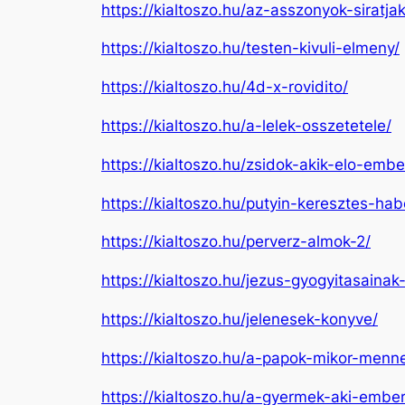
https://kialtoszo.hu/az-asszonyok-siratja
https://kialtoszo.hu/testen-kivuli-elmeny/
https://kialtoszo.hu/4d-x-rovidito/
https://kialtoszo.hu/a-lelek-osszetetele/
https://kialtoszo.hu/zsidok-akik-elo-emb
https://kialtoszo.hu/putyin-keresztes-h
https://kialtoszo.hu/perverz-almok-2/
https://kialtoszo.hu/jezus-gyogyitasainak-
https://kialtoszo.hu/jelenesek-konyve/
https://kialtoszo.hu/a-papok-mikor-menn
https://kialtoszo.hu/a-gyermek-aki-ember