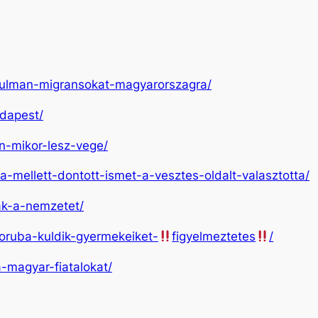
uzulman-migransokat-magyarorszagra/
udapest/
on-mikor-lesz-vege/
a-mellett-dontott-ismet-a-vesztes-oldalt-valasztotta/
jak-a-nemzetet/
boruba-kuldik-gyermekeiket-
figyelmeztetes
/
a-magyar-fiatalokat/