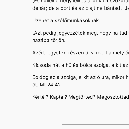
„És hallék a négy lelkes állat közt szóz
dénár; de a bort és az olajt ne bántsd.” J
Üzenet a szőlőmunkásoknak:
„Azt pedig jegyezzétek meg, hogy ha tudn
házába törjön.
Azért legyetek készen ti is; mert a mely
Kicsoda hát a hű és bölcs szolga, a kit 
Boldog az a szolga, a kit az ő ura, mikor
őt. Mt 24:42
Kértél? Kaptál? Megtörted? Megosztotta