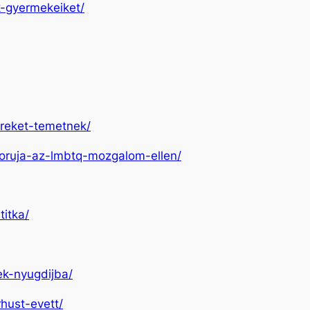
k-gyermekeiket/
ereket-temetnek/
aboruja-az-lmbtq-mozgalom-ellen/
titka/
ek-nyugdijba/
hust-evett/