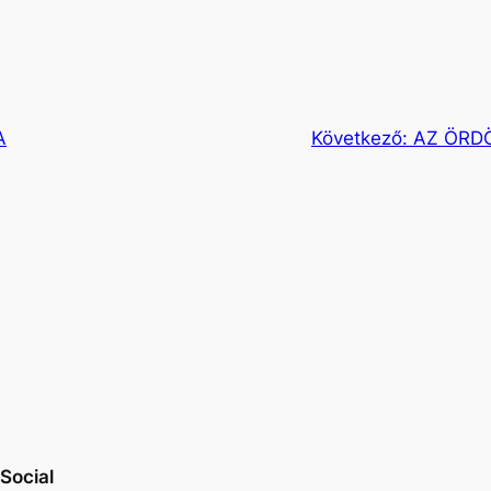
A
Következő:
AZ ÖRDÖ
Social