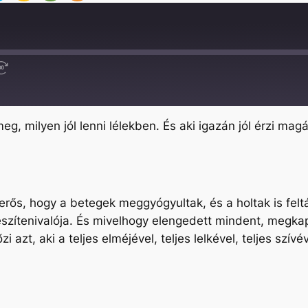
Fast
Forward
30
seconds
eg, milyen jól lenni lélekben. És aki igazán jól érzi mag
erős, hogy a betegek meggyógyultak, és a holtak is felt
eszítenivalója. És mivelhogy elengedett mindent, megk
i azt, aki a teljes elméjével, teljes lelkével, teljes szí