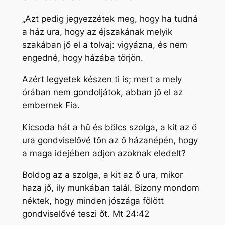
„Azt pedig jegyezzétek meg, hogy ha tudná
a ház ura, hogy az éjszakának melyik
szakában jő el a tolvaj: vigyázna, és nem
engedné, hogy házába törjön.
Azért legyetek készen ti is; mert a mely
órában nem gondoljátok, abban jő el az
embernek Fia.
Kicsoda hát a hű és bölcs szolga, a kit az ő
ura gondviselővé tőn az ő házanépén, hogy
a maga idejében adjon azoknak eledelt?
Boldog az a szolga, a kit az ő ura, mikor
haza jő, ily munkában talál. Bizony mondom
néktek, hogy minden jószága fölött
gondviselővé teszi őt. Mt 24:42