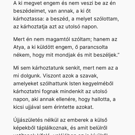
A ki megvet engem és nem veszi be az én
beszédeimet, van annak, a ki őt
kárhoztassa: a beszéd, a melyet szólottam,
az kárhoztatja azt az utolsó napon.
Mert én nem magamtól szóltam; hanem az
Atya, a ki küldött engem, ő parancsolta
nékem, hogy mit mondjak és mit beszéljek.”
Mi sem kárhoztatunk senkit, mert nem az a
mi dolgunk. Viszont azok a szavak,
amelyeket szólhattunk Isten kegyelméből
kárhoztatni fognak mindenkit az utolsó
napon, aki annak ellenére, hogy hallotta, a
kicsi ujjával sem érintette azokat.
Újjászületés nélkül az emberek a külső
képekből táplálkoznak, és amit belülről