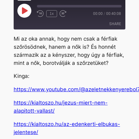
Play
1x
00:00
/
00:40:08
Rewind
Fast
Episode
10
Forward
SHARE
Seconds
30
seconds
Mi az oka annak, hogy nem csak a férfiak
SHARE
szőrösödnek, hanem a nők is? És honnét
származik az a kényszer, hogy úgy a férfiak,
LINK
mint a nők, borotválják a szőrzetüket?
EMBED
Kinga:
https://www.youtube.com/@azeletnekkenyerebol
https://kialtoszo.hu/jezus-miert-nem-
alapitott-vallast/
https://kialtoszo.hu/az-edenkerti-elbukas-
jelentese/