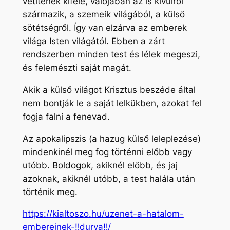
vetítenek kifelé, valójában az is kívülről
származik, a szemeik világából, a külső
sötétségről. Így van elzárva az emberek
világa Isten világától. Ebben a zárt
rendszerben minden test és lélek megeszi,
és felemészti saját magát.
Akik a külső világot Krisztus beszéde által
nem bontják le a saját lelkükben, azokat fel
fogja falni a fenevad.
Az apokalipszis (a hazug külső leleplezése)
mindenkinél meg fog történni előbb vagy
utóbb. Boldogok, akiknél előbb, és jaj
azoknak, akiknél utóbb, a test halála után
történik meg.
https://kialtoszo.hu/uzenet-a-hatalom-
embereinek-‼durva‼/