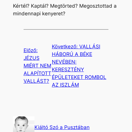
Kértél? Kaptál? Megtörted? Megosztottad a
mindennapi kenyeret?
Következő:
VALLÁSI
Előző:
HÁBORÚ A BÉKE
JÉZUS
NEVÉBEN:
MIÉRT NEM
KERESZTÉNY
ALAPÍTOTT
ÉPÜLETEKET ROMBOL
VALLÁST?
AZ ISZLÁM
Kiáltó Szó a Pusztában