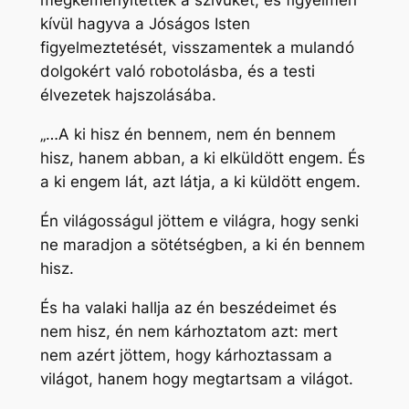
megkeményítették a szívüket, és figyelmen
kívül hagyva a Jóságos Isten
figyelmeztetését, visszamentek a mulandó
dolgokért való robotolásba, és a testi
élvezetek hajszolásába.
„…A ki hisz én bennem, nem én bennem
hisz, hanem abban, a ki elküldött engem. És
a ki engem lát, azt látja, a ki küldött engem.
Én világosságul jöttem e világra, hogy senki
ne maradjon a sötétségben, a ki én bennem
hisz.
És ha valaki hallja az én beszédeimet és
nem hisz, én nem kárhoztatom azt: mert
nem azért jöttem, hogy kárhoztassam a
világot, hanem hogy megtartsam a világot.