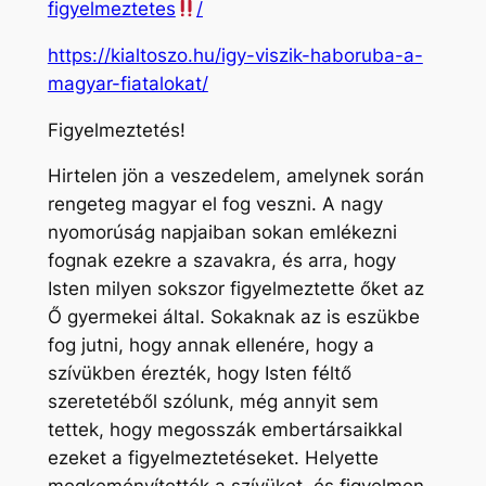
figyelmeztetes
/
https://kialtoszo.hu/igy-viszik-haboruba-a-
magyar-fiatalokat/
Figyelmeztetés!
Hirtelen jön a veszedelem, amelynek során
rengeteg magyar el fog veszni. A nagy
nyomorúság napjaiban sokan emlékezni
fognak ezekre a szavakra, és arra, hogy
Isten milyen sokszor figyelmeztette őket az
Ő gyermekei által. Sokaknak az is eszükbe
fog jutni, hogy annak ellenére, hogy a
szívükben érezték, hogy Isten féltő
szeretetéből szólunk, még annyit sem
tettek, hogy megosszák embertársaikkal
ezeket a figyelmeztetéseket. Helyette