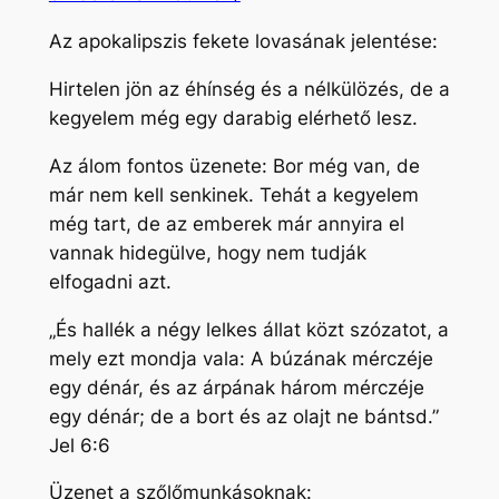
Az apokalipszis fekete lovasának jelentése:
Hirtelen jön az éhínség és a nélkülözés, de a
kegyelem még egy darabig elérhető lesz.
Az álom fontos üzenete: Bor még van, de
már nem kell senkinek. Tehát a kegyelem
még tart, de az emberek már annyira el
vannak hidegülve, hogy nem tudják
elfogadni azt.
„És hallék a négy lelkes állat közt szózatot, a
mely ezt mondja vala: A búzának mérczéje
egy dénár, és az árpának három mérczéje
egy dénár; de a bort és az olajt ne bántsd.”
Jel 6:6
Üzenet a szőlőmunkásoknak: