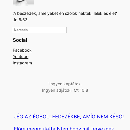
'A beszédek, amelyeket én szólok néktek, lélek és élet'
Jn 6:63
K
e
Social
r
Facebook
e
Youtube
s
Instagram
é
s
‘Ingyen kaptátok.
Ingyen adjátok!’ Mt 10:8
JÉG AZ ÉGBŐL! FEDEZÉKBE, AMÍG NEM KÉSŐ!
Előre megmutatta Isten,hogy mit terveznek