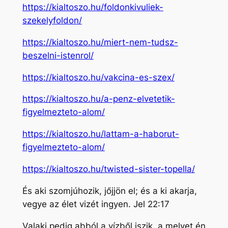
https://kialtoszo.hu/foldonkivuliek-
szekelyfoldon/
https://kialtoszo.hu/miert-nem-tudsz-
beszelni-istenrol/
https://kialtoszo.hu/vakcina-es-szex/
https://kialtoszo.hu/a-penz-elvetetik-
figyelmezteto-alom/
https://kialtoszo.hu/lattam-a-haborut-
figyelmezteto-alom/
https://kialtoszo.hu/twisted-sister-topella/
És aki szomjúhozik, jőjjön el; és a ki akarja,
vegye az élet vizét ingyen. Jel 22:17
Valaki pedig abból a vízből iszik, a melyet én