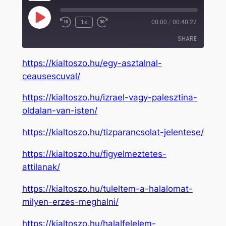
Play
1x
00:00
/
00:40:22
Rewind
Fast
Episode
10
Forward
SHARE
Seconds
30
seconds
https://kialtoszo.hu/egy-asztalnal-
SHARE
ceausescuval/
LINK
https://kialtoszo.hu/izrael-vagy-palesztina-
EMBED
oldalan-van-isten/
https://kialtoszo.hu/tizparancsolat-jelentese/
https://kialtoszo.hu/figyelmeztetes-
attilanak/
https://kialtoszo.hu/tuleltem-a-halalomat-
milyen-erzes-meghalni/
https://kialtoszo.hu/halalfelelem-