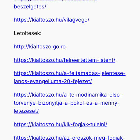
beszelgetes/
https://kialtoszo.hu/vilagvege/
Letoltesek:
http://kialtoszo.go.ro
https://kialtoszo.hu/felreertettem-istent/
https://kialtoszo.hu/a-feltamadas-jelentese-
janos-evangeliuma-20-fejezet/
https://kialtoszo.hu/a-termodinamika-elso-
torvenye-bizonyitja-a-pokol-es-a-menny-
letezeset/
https://kialtoszo.hu/kik-fogjak-tulelni/
https://kialtoszo.hu/az-oroszok-meg-fogjak-