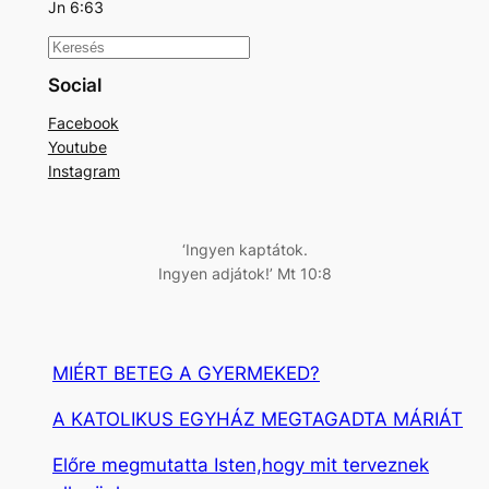
Jn 6:63
K
e
Social
r
Facebook
e
Youtube
s
Instagram
é
s
‘Ingyen kaptátok.
Ingyen adjátok!’ Mt 10:8
MIÉRT BETEG A GYERMEKED?
A KATOLIKUS EGYHÁZ MEGTAGADTA MÁRIÁT
Előre megmutatta Isten,hogy mit terveznek