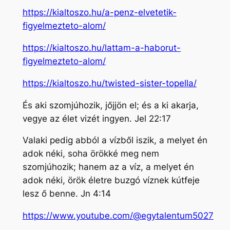
https://kialtoszo.hu/a-penz-elvetetik-
figyelmezteto-alom/
https://kialtoszo.hu/lattam-a-haborut-
figyelmezteto-alom/
https://kialtoszo.hu/twisted-sister-topella/
És aki szomjúhozik, jőjjön el; és a ki akarja,
vegye az élet vizét ingyen. Jel 22:17
Valaki pedig abból a vízből iszik, a melyet én
adok néki, soha örökké meg nem
szomjúhozik; hanem az a víz, a melyet én
adok néki, örök életre buzgó víznek kútfeje
lesz ő benne. Jn 4:14
https://www.youtube.com/@egytalentum5027