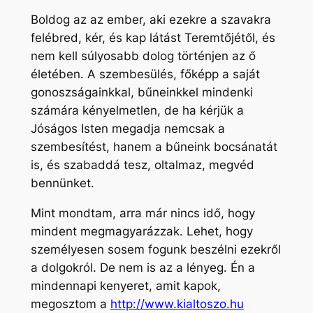
Boldog az az ember, aki ezekre a szavakra
felébred, kér, és kap látást Teremtőjétől, és
nem kell súlyosabb dolog történjen az ő
életében. A szembesülés, főképp a saját
gonoszságainkkal, bűneinkkel mindenki
számára kényelmetlen, de ha kérjük a
Jóságos Isten megadja nemcsak a
szembesítést, hanem a bűneink bocsánatát
is, és szabaddá tesz, oltalmaz, megvéd
bennünket.
Mint mondtam, arra már nincs idő, hogy
mindent megmagyarázzak. Lehet, hogy
személyesen sosem fogunk beszélni ezekről
a dolgokról. De nem is az a lényeg. Én a
mindennapi kenyeret, amit kapok,
megosztom a
http://www.kialtoszo.hu