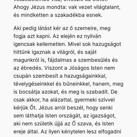
Ahogy Jézus mondta: vak vezet világtalant,
és mindketten a szakadékba esnek.
Aki pedig látást kér az ő szemeire, meg
fogja azt kapni. Az elején ez nyilván
igencsak kellemetlen. Mivel sok hazugságot
hittünk igaznak a világról, és saját
magunkról is, fájdalmas a szembesülés és
az ébredés. Viszont a Jóságos Isten nem
csupán szembesít a hazugságainkkal,
tévelygéseinkkel és bűneinkkel, hanem, meg
is bocsátja azokat, és meg is szabadít. De
csak akkor, ha alázattal, gyermeki szívvel
kérjük Őt. Jézus arról beszél, hogy senki
sem láthatja Isten országát, az igazságot,
aki nem születik újjá az Ő szava, és Isten
ereje által. Az ilyen kénytelen lesz elfogadni