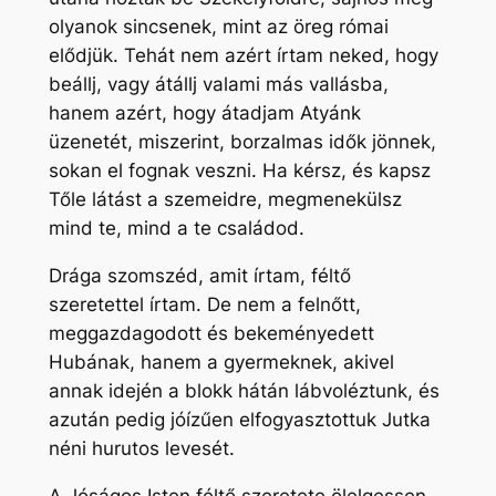
olyanok sincsenek, mint az öreg római
elődjük. Tehát nem azért írtam neked, hogy
beállj, vagy átállj valami más vallásba,
hanem azért, hogy átadjam Atyánk
üzenetét, miszerint, borzalmas idők jönnek,
sokan el fognak veszni. Ha kérsz, és kapsz
Tőle látást a szemeidre, megmenekülsz
mind te, mind a te családod.
Drága szomszéd, amit írtam, féltő
szeretettel írtam. De nem a felnőtt,
meggazdagodott és bekeményedett
Hubának, hanem a gyermeknek, akivel
annak idején a blokk hátán lábvoléztunk, és
azután pedig jóízűen elfogyasztottuk Jutka
néni hurutos levesét.
A Jóságos Isten féltő szeretete ölelgessen