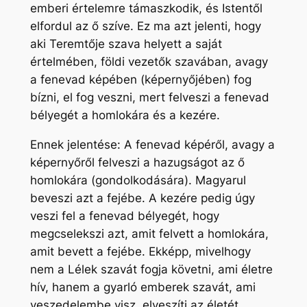
emberi értelemre támaszkodik, és Istentől
elfordul az ő szíve. Ez ma azt jelenti, hogy
aki Teremtője szava helyett a saját
értelmében, földi vezetők szavában, avagy
a fenevad képében (képernyőjében) fog
bízni, el fog veszni, mert felveszi a fenevad
bélyegét a homlokára és a kezére.
Ennek jelentése: A fenevad képéről, avagy a
képernyőről felveszi a hazugságot az ő
homlokára (gondolkodására). Magyarul
beveszi azt a fejébe. A kezére pedig úgy
veszi fel a fenevad bélyegét, hogy
megcselekszi azt, amit felvett a homlokára,
amit bevett a fejébe. Ekképp, mivelhogy
nem a Lélek szavát fogja követni, ami életre
hív, hanem a gyarló emberek szavát, ami
veszedelembe visz, elveszíti az életét.