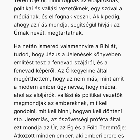
Teremtőjétől, hinni fognak az elöljáróknak,
politikai és vallási vezetőknek, egy szóval a
médiának, és el fognak veszni. Akik pedig,
ahogy az írás mondja, segítségül hívják az
Úrnak nevét, megtartatnak.
Ha netán ismered valamennyire a Bibliát,
tudod, hogy Jézus a Jelenések könyvében
említést tesz a fenevad szájáról, és a
fenevad képéről. Az Ő kegyelme által
megérthettem, hogy az nem más, mint amit
a modern ember úgy nevez, hogy média,
ahol az elöljárók, vallási és politikai vezetők
megmondják az embereknek, mit kell
gondolni, mit kell hinni, hogyan kell dönteni
stb. Jeremiás, az ószövetségi próféta által
ezt mondja az Úr, az Ég és a Föld Teremtője:
Átkozott minden ember, aki emberi erőre és