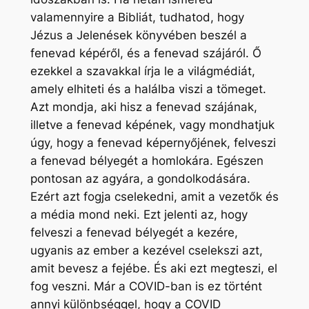
valamennyire a Bibliát, tudhatod, hogy
Jézus a Jelenések könyvében beszél a
fenevad képéről, és a fenevad szájáról. Ő
ezekkel a szavakkal írja le a világmédiát,
amely elhiteti és a halálba viszi a tömeget.
Azt mondja, aki hisz a fenevad szájának,
illetve a fenevad képének, vagy mondhatjuk
úgy, hogy a fenevad képernyőjének, felveszi
a fenevad bélyegét a homlokára. Egészen
pontosan az agyára, a gondolkodására.
Ezért azt fogja cselekedni, amit a vezetők és
a média mond neki. Ezt jelenti az, hogy
felveszi a fenevad bélyegét a kezére,
ugyanis az ember a kezével cselekszi azt,
amit bevesz a fejébe. És aki ezt megteszi, el
fog veszni. Már a COVID-ban is ez történt
annyi különbséggel, hogy a COVID