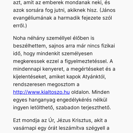
azt, amit az emberek mondanak neki, és
azok sorsára fog jutni, akiknek hisz. (János
evangéliumának a harmadik fejezete szól
erről.)
Noha néhány személlyel élőben is
beszélhettem, sajnos arra már nincs fizikai
idő, hogy mindenkit személyesen
megkeressek ezzel a figyelmeztetéssel. A
mindennapi kenyeret, a megértéseket és a
kijelentéseket, amiket kapok Atyánktól,
rendszeresen megosztom a
http://www.kialtoszo.hu
oldalon. Minden
egyes hanganyag engedélykérés nélkül
ingyen letölthető, szabadon terjeszthető.
Ezt mondja az Úr, Jézus Krisztus, akit a
vasárnapi egy órát leszámítva szégyell a