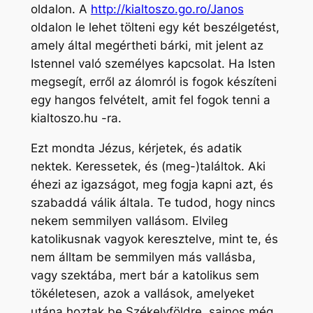
oldalon. A
http://kialtoszo.go.ro/Janos
oldalon le lehet tölteni egy két beszélgetést,
amely által megértheti bárki, mit jelent az
Istennel való személyes kapcsolat. Ha Isten
megsegít, erről az álomról is fogok készíteni
egy hangos felvételt, amit fel fogok tenni a
kialtoszo.hu -ra.
Ezt mondta Jézus, kérjetek, és adatik
nektek. Keressetek, és (meg-)találtok. Aki
éhezi az igazságot, meg fogja kapni azt, és
szabaddá válik általa. Te tudod, hogy nincs
nekem semmilyen vallásom. Elvileg
katolikusnak vagyok keresztelve, mint te, és
nem álltam be semmilyen más vallásba,
vagy szektába, mert bár a katolikus sem
tökéletesen, azok a vallások, amelyeket
utána hoztak be Székelyföldre, sajnos még