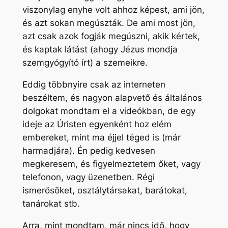
viszonylag enyhe volt ahhoz képest, ami jön,
és azt sokan megúszták. De ami most jön,
azt csak azok fogják megúszni, akik kértek,
és kaptak látást (ahogy Jézus mondja
szemgyógyító írt) a szemeikre.
Eddig többnyire csak az interneten
beszéltem, és nagyon alapvető és általános
dolgokat mondtam el a videókban, de egy
ideje az Úristen egyenként hoz elém
embereket, mint ma éjjel téged is (már
harmadjára). Én pedig kedvesen
megkeresem, és figyelmeztetem őket, vagy
telefonon, vagy üzenetben. Régi
ismerősöket, osztálytársakat, barátokat,
tanárokat stb.
Arra, mint mondtam, már nincs idő, hogy