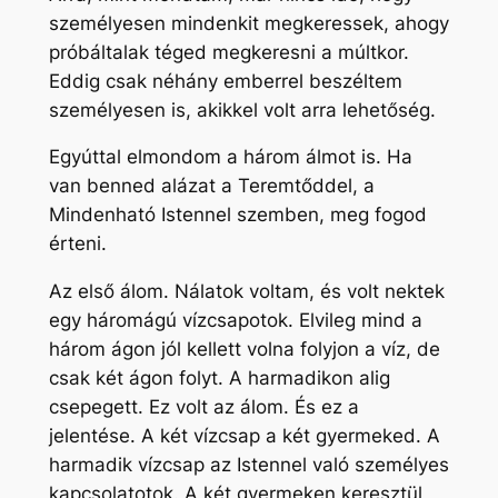
személyesen mindenkit megkeressek, ahogy
próbáltalak téged megkeresni a múltkor.
Eddig csak néhány emberrel beszéltem
személyesen is, akikkel volt arra lehetőség.
Egyúttal elmondom a három álmot is. Ha
van benned alázat a Teremtőddel, a
Mindenható Istennel szemben, meg fogod
érteni.
Az első álom. Nálatok voltam, és volt nektek
egy háromágú vízcsapotok. Elvileg mind a
három ágon jól kellett volna folyjon a víz, de
csak két ágon folyt. A harmadikon alig
csepegett. Ez volt az álom. És ez a
jelentése. A két vízcsap a két gyermeked. A
harmadik vízcsap az Istennel való személyes
kapcsolatotok. A két gyermeken keresztül