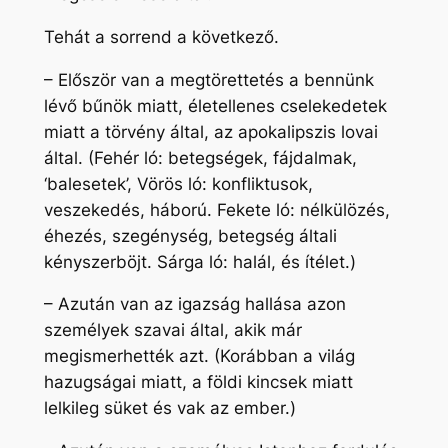
Tehát a sorrend a következő.
– Először van a megtörettetés a bennünk
lévő bűnök miatt, életellenes cselekedetek
miatt a törvény által, az apokalipszis lovai
által. (Fehér ló: betegségek, fájdalmak,
‘balesetek’, Vörös ló: konfliktusok,
veszekedés, háború. Fekete ló: nélkülözés,
éhezés, szegénység, betegség általi
kényszerböjt. Sárga ló: halál, és ítélet.)
– Azután van az igazság hallása azon
személyek szavai által, akik már
megismerhették azt. (Korábban a világ
hazugságai miatt, a földi kincsek miatt
lelkileg süket és vak az ember.)