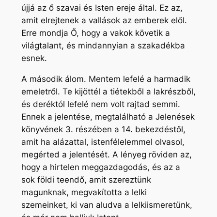
újjá az ő szavai és Isten ereje által. Ez az,
amit elrejtenek a vallások az emberek elől.
Erre mondja Ő, hogy a vakok követik a
világtalant, és mindannyian a szakadékba
esnek.
A második álom. Mentem lefelé a harmadik
emeletről. Te kijöttél a tiétekből a lakrészből,
és deréktól lefelé nem volt rajtad semmi.
Ennek a jelentése, megtalálható a Jelenések
könyvének 3. részében a 14. bekezdéstől,
amit ha alázattal, istenfélelemmel olvasol,
megérted a jelentését. A lényeg röviden az,
hogy a hirtelen meggazdagodás, és az a
sok földi teendő, amit szereztünk
magunknak, megvakította a lelki
szemeinket, ki van aludva a lelkiismeretünk,