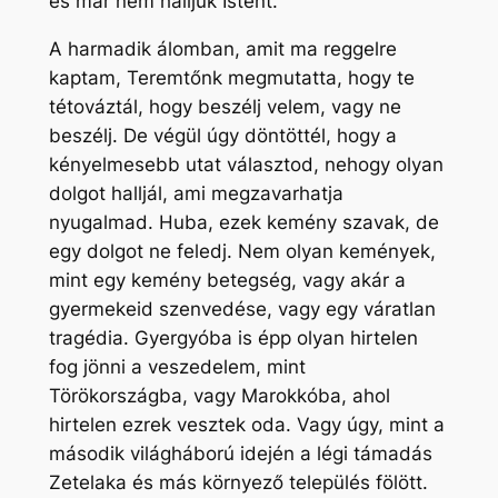
és már nem halljuk Istent.
A harmadik álomban, amit ma reggelre
kaptam, Teremtőnk megmutatta, hogy te
tétováztál, hogy beszélj velem, vagy ne
beszélj. De végül úgy döntöttél, hogy a
kényelmesebb utat választod, nehogy olyan
dolgot halljál, ami megzavarhatja
nyugalmad. Huba, ezek kemény szavak, de
egy dolgot ne feledj. Nem olyan kemények,
mint egy kemény betegség, vagy akár a
gyermekeid szenvedése, vagy egy váratlan
tragédia. Gyergyóba is épp olyan hirtelen
fog jönni a veszedelem, mint
Törökországba, vagy Marokkóba, ahol
hirtelen ezrek vesztek oda. Vagy úgy, mint a
második világháború idején a légi támadás
Zetelaka és más környező település fölött.