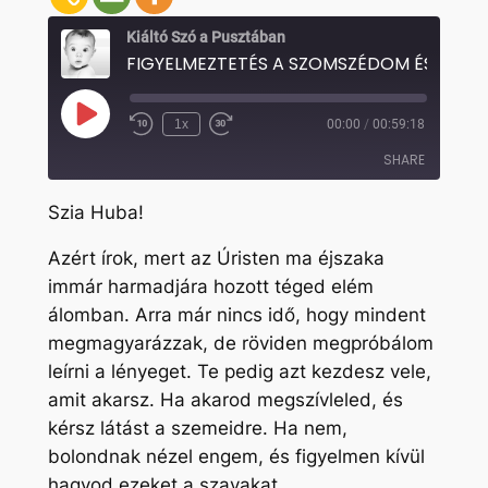
Kiáltó Szó a Pusztában
F
Play
1x
00:00
/
00:59:18
Rewind
Fast
Episode
10
Forward
SHARE
Seconds
30
seconds
Szia Huba!
SHARE
Azért írok, mert az Úristen ma éjszaka
LINK
immár harmadjára hozott téged elém
EMBED
álomban. Arra már nincs idő, hogy mindent
megmagyarázzak, de röviden megpróbálom
leírni a lényeget. Te pedig azt kezdesz vele,
amit akarsz. Ha akarod megszívleled, és
kérsz látást a szemeidre. Ha nem,
bolondnak nézel engem, és figyelmen kívül
hagyod ezeket a szavakat.