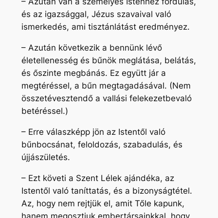
– Azután van a személyes Istenhez fordulás,
és az igazsággal, Jézus szavaival való
ismerkedés, ami tisztánlátást eredményez.
– Azután következik a bennünk lévő
életellenesség és bűnök meglátása, belátás,
és őszinte megbánás. Ez együtt jár a
megtéréssel, a bűn megtagadásával. (Nem
összetévesztendő a vallási felekezetbevaló
betéréssel.)
– Erre válaszképp jön az Istentől való
bűnbocsánat, feloldozás, szabadulás, és
újjászületés.
– Ezt követi a Szent Lélek ajándéka, az
Istentől való taníttatás, és a bizonyságtétel.
Az, hogy nem rejtjük el, amit Tőle kapunk,
hanem megosztjuk embertársainkkal, hogy