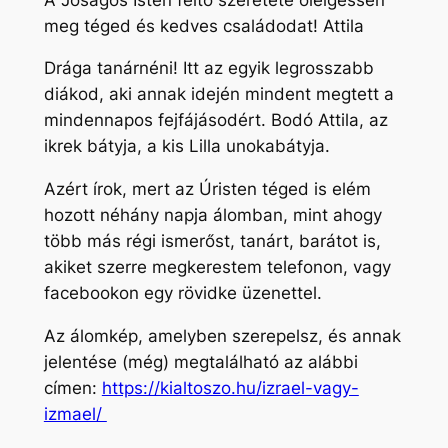
meg téged és kedves családodat! Attila
Drága tanárnéni! Itt az egyik legrosszabb
diákod, aki annak idején mindent megtett a
mindennapos fejfájásodért. Bodó Attila, az
ikrek bátyja, a kis Lilla unokabátyja.
Azért írok, mert az Úristen téged is elém
hozott néhány napja álomban, mint ahogy
több más régi ismerőst, tanárt, barátot is,
akiket szerre megkerestem telefonon, vagy
facebookon egy rövidke üzenettel.
Az álomkép, amelyben szerepelsz, és annak
jelentése (még) megtalálható az alábbi
címen:
https://kialtoszo.hu/izrael-vagy-
izmael/