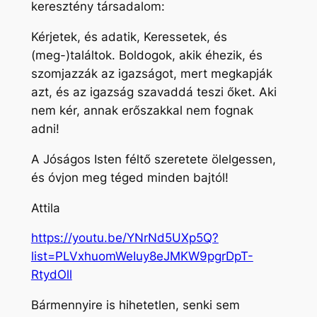
keresztény társadalom:
Kérjetek, és adatik, Keressetek, és
(meg-)találtok. Boldogok, akik éhezik, és
szomjazzák az igazságot, mert megkapják
azt, és az igazság szavaddá teszi őket. Aki
nem kér, annak erőszakkal nem fognak
adni!
A Jóságos Isten féltő szeretete ölelgessen,
és óvjon meg téged minden bajtól!
Attila
https://youtu.be/YNrNd5UXp5Q?
list=PLVxhuomWeIuy8eJMKW9pgrDpT-
RtydOll
Bármennyire is hihetetlen, senki sem