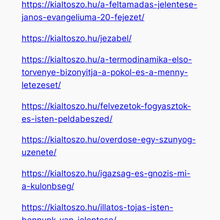
https://kialtoszo.hu/a-feltamadas-jelentese-
janos-evangeliuma-20-fejezet/
https://kialtoszo.hu/jezabel/
https://kialtoszo.hu/a-termodinamika-elso-
torvenye-bizonyitja-a-pokol-es-a-menny-
letezeset/
https://kialtoszo.hu/felvezetok-fogyasztok-
es-isten-peldabeszed/
https://kialtoszo.hu/overdose-egy-szunyog-
uzenete/
https://kialtoszo.hu/igazsag-es-gnozis-mi-
a-kulonbseg/
https://kialtoszo.hu/illatos-tojas-isten-
bennunk-van-jelentese/