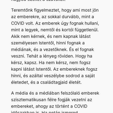
Teremtőnk figyelmeztet, hogy ami most jön
az emberekre, az sokkal durvább, mint a
COVID volt. Az emberek úgy fognak hullani,
mint a legyek, nemtől és kortól függetlenül.
Akik nem kérnek, és nem kapnak látást
személyesen Istentől, hinni fognak a
médiának, és a vezetőknek. És el fognak
veszni. Tehát a lényeg röviden. Hogy ha
kérsz, kapsz. Ha nem kérsz, nem fogsz
kapni látást Istentől. Az embereknek fogsz
hinni, és azáltal veszélybe sodrod a saját
életedet, és a családtagjaid életét.
A média és a médiában felszólaló emberek
szisztematikusan félre fogják vezetni az
embereket, ahogy az történt a COVID
időszakban is. Ha netán ismered