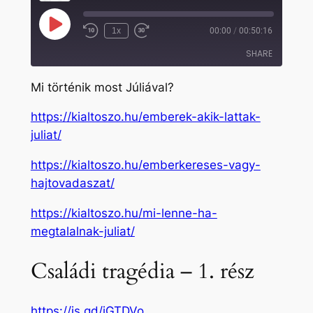
Play
1x
00:00
/
00:50:16
Rewind
Fast
Episode
10
Forward
SHARE
Seconds
30
seconds
Mi történik most Júliával?
SHARE
https://kialtoszo.hu/emberek-akik-lattak-
LINK
juliat/
EMBED
https://kialtoszo.hu/emberkereses-vagy-
hajtovadaszat/
https://kialtoszo.hu/mi-lenne-ha-
megtalalnak-juliat/
Családi tragédia – 1. rész
https://is.gd/jGTDVo