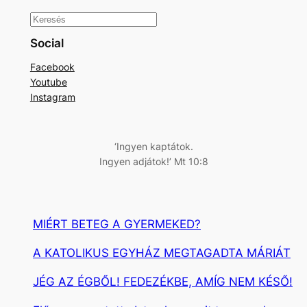
K
e
Social
r
Facebook
e
Youtube
s
Instagram
é
s
‘Ingyen kaptátok.
Ingyen adjátok!’ Mt 10:8
MIÉRT BETEG A GYERMEKED?
A KATOLIKUS EGYHÁZ MEGTAGADTA MÁRIÁT
JÉG AZ ÉGBŐL! FEDEZÉKBE, AMÍG NEM KÉSŐ!