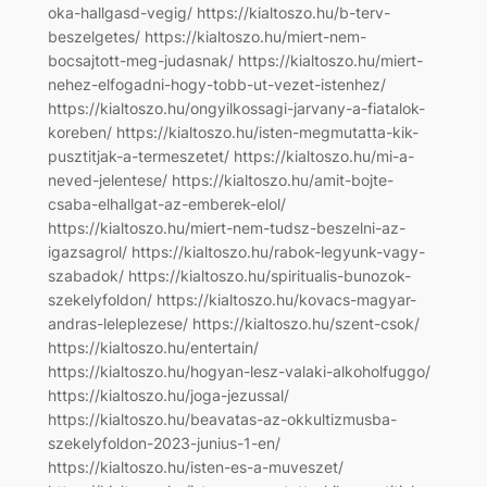
oka-hallgasd-vegig/ https://kialtoszo.hu/b-terv-
beszelgetes/ https://kialtoszo.hu/miert-nem-
bocsajtott-meg-judasnak/ https://kialtoszo.hu/miert-
nehez-elfogadni-hogy-tobb-ut-vezet-istenhez/
https://kialtoszo.hu/ongyilkossagi-jarvany-a-fiatalok-
koreben/ https://kialtoszo.hu/isten-megmutatta-kik-
pusztitjak-a-termeszetet/ https://kialtoszo.hu/mi-a-
neved-jelentese/ https://kialtoszo.hu/amit-bojte-
csaba-elhallgat-az-emberek-elol/
https://kialtoszo.hu/miert-nem-tudsz-beszelni-az-
igazsagrol/ https://kialtoszo.hu/rabok-legyunk-vagy-
szabadok/ https://kialtoszo.hu/spiritualis-bunozok-
szekelyfoldon/ https://kialtoszo.hu/kovacs-magyar-
andras-leleplezese/ https://kialtoszo.hu/szent-csok/
https://kialtoszo.hu/entertain/
https://kialtoszo.hu/hogyan-lesz-valaki-alkoholfuggo/
https://kialtoszo.hu/joga-jezussal/
https://kialtoszo.hu/beavatas-az-okkultizmusba-
szekelyfoldon-2023-junius-1-en/
https://kialtoszo.hu/isten-es-a-muveszet/