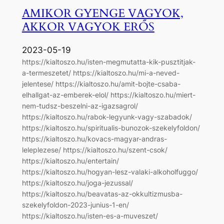
AMIKOR GYENGE VAGYOK,
AKKOR VAGYOK ERŐS
2023-05-19
https://kialtoszo.hu/isten-megmutatta-kik-pusztitjak-
a-termeszetet/ https://kialtoszo.hu/mi-a-neved-
jelentese/ https://kialtoszo.hu/amit-bojte-csaba-
elhallgat-az-emberek-elol/ https://kialtoszo.hu/miert-
nem-tudsz-beszelni-az-igazsagrol/
https://kialtoszo.hu/rabok-legyunk-vagy-szabadok/
https://kialtoszo.hu/spiritualis-bunozok-szekelyfoldon/
https://kialtoszo.hu/kovacs-magyar-andras-
leleplezese/ https://kialtoszo.hu/szent-csok/
https://kialtoszo.hu/entertain/
https://kialtoszo.hu/hogyan-lesz-valaki-alkoholfuggo/
https://kialtoszo.hu/joga-jezussal/
https://kialtoszo.hu/beavatas-az-okkultizmusba-
szekelyfoldon-2023-junius-1-en/
https://kialtoszo.hu/isten-es-a-muveszet/