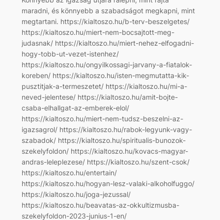
maradni, és könnyebb a szabadságot megkapni, mint
megtartani. https://kialtoszo.hu/b-terv-beszelgetes/
https://kialtoszo.hu/miert-nem-bocsajtott-meg-
judasnak/ https://kialtoszo.hu/miert-nehez-elfogadni-
hogy-tobb-ut-vezet-istenhez/
https://kialtoszo.hu/ongyilkossagi-jarvany-a-fiatalok-
koreben/ https://kialtoszo.hu/isten-megmutatta-kik-
pusztitjak-a-termeszetet/ https://kialtoszo.hu/mi-a-
neved-jelentese/ https://kialtoszo.hu/amit-bojte-
csaba-elhallgat-az-emberek-elol/
https://kialtoszo.hu/miert-nem-tudsz-beszelni-az-
igazsagrol/ https://kialtoszo.hu/rabok-legyunk-vagy-
szabadok/ https://kialtoszo.hu/spiritualis-bunozok-
szekelyfoldon/ https://kialtoszo.hu/kovacs-magyar-
andras-leleplezese/ https://kialtoszo.hu/szent-csok/
https://kialtoszo.hu/entertain/
https://kialtoszo.hu/hogyan-lesz-valaki-alkoholfuggo/
https://kialtoszo.hu/joga-jezussal/
https://kialtoszo.hu/beavatas-az-okkultizmusba-
szekelyfoldon-2023-junius-1-en/