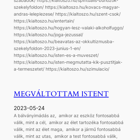
szabadok/ https://kialtoszo.hu/spiritualis-bunozok-
szekelyfoldon/ https://kialtoszo.hu/kovacs-magyar-
andras-leleplezese/ https://kialtoszo.hu/szent-csok/
https://kialtoszo.hu/entertain/
https://kialtoszo.hu/hogyan-lesz-valaki-alkoholfuggo/
https://kialtoszo.hu/joga-jezussal/
https://kialtoszo.hu/beavatas-az-okkultizmusba-
szekelyfoldon-2023-junius-1-en/
https://kialtoszo.hu/isten-es-a-muveszet/
https://kialtoszo.hu/isten-megmutatta-kik-pusztitjak-
a-termeszetet/ https://kialtoszo.hu/szimulacio/
MEGVÁLTOTTAM ISTENT
2023-05-24
A bálványimádás az, amikor az eszköz fontosabbá
válik, mint a cél, amikor az élet tartozéka fontosabbá
válik, mint az élet maga, amikor a jármű fontosabbá
válik, mint az utas, amikor a test fontosabbá válik,