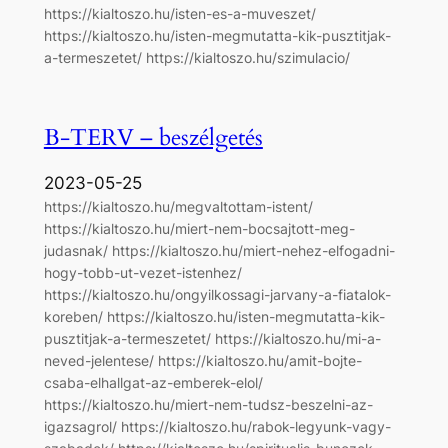
https://kialtoszo.hu/isten-es-a-muveszet/
https://kialtoszo.hu/isten-megmutatta-kik-pusztitjak-
a-termeszetet/ https://kialtoszo.hu/szimulacio/
B-TERV – beszélgetés
2023-05-25
https://kialtoszo.hu/megvaltottam-istent/
https://kialtoszo.hu/miert-nem-bocsajtott-meg-
judasnak/ https://kialtoszo.hu/miert-nehez-elfogadni-
hogy-tobb-ut-vezet-istenhez/
https://kialtoszo.hu/ongyilkossagi-jarvany-a-fiatalok-
koreben/ https://kialtoszo.hu/isten-megmutatta-kik-
pusztitjak-a-termeszetet/ https://kialtoszo.hu/mi-a-
neved-jelentese/ https://kialtoszo.hu/amit-bojte-
csaba-elhallgat-az-emberek-elol/
https://kialtoszo.hu/miert-nem-tudsz-beszelni-az-
igazsagrol/ https://kialtoszo.hu/rabok-legyunk-vagy-