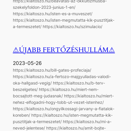
https://kialtoszo.hu/beavatas-az-okkultizmusba-
szekelyfoldon-2023-junius-1-en/
https://kialtoszo.hu/isten-es-a-muveszet/
https://kialtoszo.hu/isten-megmutatta-kik-pusztitjak-
a-termeszetet/ https://kialtoszo.hu/szimulacio/
⚠ÚJABB FERTŐZÉSHULLÁM⚠
2023-05-26
https://kialtoszo.hu/bill-gates-profeciaja/
https://kialtoszo.hu/a-fertozo-majgyulladas-valodi-
oka-hallgasd-vegig/ https://kialtoszo.hu/b-terv-
beszelgetes/ https://kialtoszo.hu/miert-nem-
bocsajtott-meg-judasnak/ https://kialtoszo.hu/miert-
nehez-elfogadni-hogy-tobb-ut-vezet-istenhez/
https://kialtoszo.hu/ongyilkossagi-jarvany-a-fiatalok-
koreben/ https://kialtoszo.hu/isten-megmutatta-kik-
pusztitjak-a-termeszetet/ https://kialtoszo.hu/mi-a-
neved-jelentese/ https://kialtoszo.hu/amit-bojte-