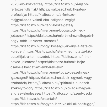
2023-elo-kozvetites/ https://kialtoszo.hu/⚠ujabb-
fertozeshullam⚠/ https://kialtoszo.hu/bill-gates-
profeciaja/ https://kialtoszo.hu/a-fertozo-
majgyulladas-valodi-oka-hallgasd-vegig/
https://kialtoszo.hu/b-terv-beszelgetes/
https://kialtoszo.hu/miert-nem-bocsajtott-meg-
judasnak/ https://kialtoszo.hu/miert-nehez-elfogadni-
hogy-tobb-ut-vezet-istenhez/
https://kialtoszo.hu/ongyilkossagi-jarvany-a-fiatalok-
koreben/ https://kialtoszo.hu/isten-megmutatta-kik-
pusztitjak-a-termeszetet/ https://kialtoszo.hu/mi-a-
neved-jelentese/ https://kialtoszo.hu/amit-bojte-
csaba-elhallgat-az-emberek-elol/
https://kialtoszo.hu/miert-nem-tudsz-beszelni-az-
igazsagrol/ https://kialtoszo.hu/rabok-legyunk-vagy-
szabadok/ https://kialtoszo.hu/spiritualis-bunozok-
szekelyfoldon/ https://kialtoszo.hu/kovacs-magyar-
andras-leleplezese/ https://kialtoszo.hu/szent-csok/
https://kialtoszo.hu/entertain/
https://kialtoszo.hu/hogyan-lesz-valaki-alkoholfuggo/