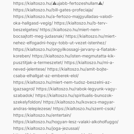
https://kialtoszo.hu/⚠ujabb-fertozeshullam⚠/
https://kialtoszo.hu/bill-gates-profeciaja/
https://kialtoszo.hu/a-fertozo-majgyulladas-valodi-
oka-hallgasd-vegig/ https://kialtoszo.hu/b-terv-
beszelgetes/ https://kialtoszo.hu/miert-nem-
bocsajtott-meg-judasnak/ https://kialtoszo.hu/miert-
nehez-elfogadni-hogy-tobb-ut-vezet-istenhez/
https://kialtoszo.hu/ongyilkossagi-jarvany-a-fiatalok-
koreben/ https://kialtoszo.hu/isten-megmutatta-kik-
pusztitjak-a-termeszetet/ https://kialtoszo.hu/mi-a-
neved-jelentese/ https://kialtoszo.hu/amit-bojte-
csaba-elhallgat-az-emberek-elol/
https://kialtoszo.hu/miert-nem-tudsz-beszelni-az-
igazsagrol/ https://kialtoszo.hu/rabok-legyunk-vagy-
szabadok/ https://kialtoszo.hu/spiritualis-bunozok-
szekelyfoldon/ https://kialtoszo.hu/kovacs-magyar-
andras-leleplezese/ https://kialtoszo.hu/szent-csok/
https://kialtoszo.hu/entertain/
https://kialtoszo.hu/hogyan-lesz-valaki-alkoholfuggo/
https://kialtoszo.hu/joga-jezussal/