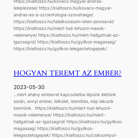
https://kialtoszo.hu/kovacs-magyar-andras-
leleplezese/ https://kialtoszo.hu/kovacs-magyar-
andras-es-a-szcientologia-szovetsege/
https://kialtoszo.hu/talalkozasom-isten-janosaval/
https://kialtoszo.hu/miert-tud-lehuzni-masok-
velemenye/ https://kialtoszo.hu/miert-hallgatnak-az-
igazsagrol/ https://kialtoszo.hu/gyilkos-magassag/
https://kialtoszo.hu/gyilkos-lelegeztetogepek/
HOGYAN TEREMT AZ EMBER?
2023-05-30
…mert ahány emberrel kapcsolatba lépünk életünk
során, annyi ember, lelkület, identitás, kép lakozik
bennünk. https://kialtoszo.hu/miert-tud-lehuzni-
masok-velemenye/ https://kialtoszo.hu/miert-
hallgatnak-az-igazsagrol/ https://kialtoszo.hu/gyilkos-
magassag/ https://kialtoszo.hu/gyilkos-
lelegeztetogepek/ https://kialtoszo.hu/csiksomlyoi-