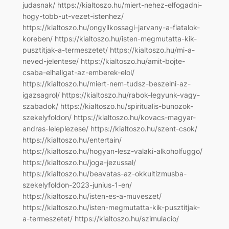
judasnak/ https://kialtoszo.hu/miert-nehez-elfogadni-
hogy-tobb-ut-vezet-istenhez/
https://kialtoszo.hu/ongyilkossagi-jarvany-a-fiatalok-
koreben/ https://kialtoszo.hu/isten-megmutatta-kik-
pusztitjak-a-termeszetet/ https://kialtoszo.hu/mi-a-
neved-jelentese/ https://kialtoszo.hu/amit-bojte-
csaba-elhallgat-az-emberek-elol/
https://kialtoszo.hu/miert-nem-tudsz-beszelni-az-
igazsagrol/ https://kialtoszo.hu/rabok-legyunk-vagy-
szabadok/ https://kialtoszo.hu/spiritualis-bunozok-
szekelyfoldon/ https://kialtoszo.hu/kovacs-magyar-
andras-leleplezese/ https://kialtoszo.hu/szent-csok/
https://kialtoszo.hu/entertain/
https://kialtoszo.hu/hogyan-lesz-valaki-alkoholfuggo/
https://kialtoszo.hu/joga-jezussal/
https://kialtoszo.hu/beavatas-az-okkultizmusba-
szekelyfoldon-2023-junius-1-en/
https://kialtoszo.hu/isten-es-a-muveszet/
https://kialtoszo.hu/isten-megmutatta-kik-pusztitjak-
a-termeszetet/ https://kialtoszo.hu/szimulacio/