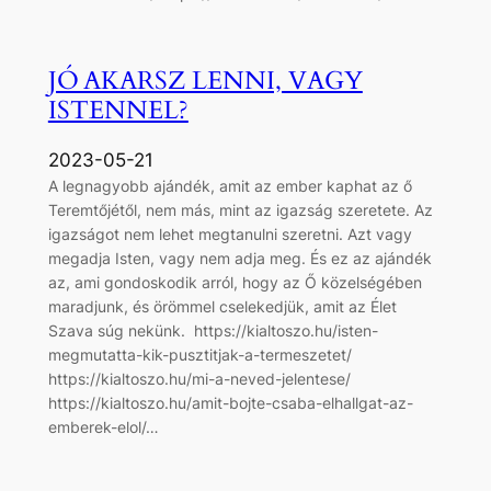
JÓ AKARSZ LENNI, VAGY
ISTENNEL?
2023-05-21
A legnagyobb ajándék, amit az ember kaphat az ő
Teremtőjétől, nem más, mint az igazság szeretete. Az
igazságot nem lehet megtanulni szeretni. Azt vagy
megadja Isten, vagy nem adja meg. És ez az ajándék
az, ami gondoskodik arról, hogy az Ő közelségében
maradjunk, és örömmel cselekedjük, amit az Élet
Szava súg nekünk. https://kialtoszo.hu/isten-
megmutatta-kik-pusztitjak-a-termeszetet/
https://kialtoszo.hu/mi-a-neved-jelentese/
https://kialtoszo.hu/amit-bojte-csaba-elhallgat-az-
emberek-elol/…