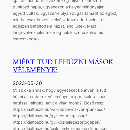
igazat-mondani-a-vezetok/ „Amikor elérkezett
pünkösd napja, ugyanazon a helyen mindnyájan
együtt voltak. Egyszerre olyan zúgás támadt az égből,
mintha csak heves szélvész közeledett volna, és
egészen betöltötte a házat, ahol ültek. Majd
lángnyelvek jelentek meg nekik szétoszolva, és
leereszkedtek…
MIÉRT TUD LEHÚZNI MÁSOK
VÉLEMÉNYE?
2023-05-30
Mi az oka annak, hogy egyeseket könnyen le tud
húzni az emberek véleménye, míg másokra nincs
hatással mindaz, amit a világ mond? Előző rész:
https://kialtoszo.hu/valojaban-ma-van-punkosd/
https://kialtoszo.hu/gyilkos-magassag/
https://kialtoszo.hu/gyilkos-lelegeztetogepek/
https://kialtoszo.hu/csiksomlyoi-punkosdi-bucsu-