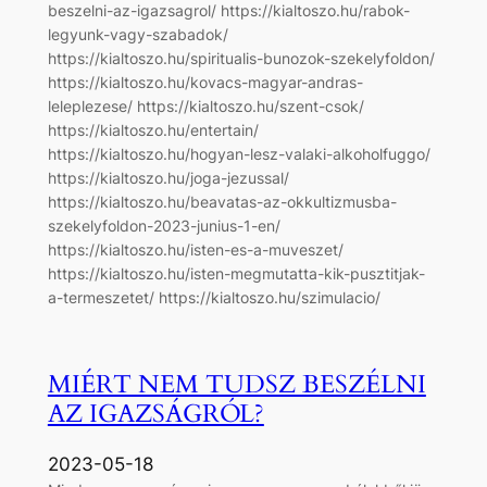
beszelni-az-igazsagrol/ https://kialtoszo.hu/rabok-
legyunk-vagy-szabadok/
https://kialtoszo.hu/spiritualis-bunozok-szekelyfoldon/
https://kialtoszo.hu/kovacs-magyar-andras-
leleplezese/ https://kialtoszo.hu/szent-csok/
https://kialtoszo.hu/entertain/
https://kialtoszo.hu/hogyan-lesz-valaki-alkoholfuggo/
https://kialtoszo.hu/joga-jezussal/
https://kialtoszo.hu/beavatas-az-okkultizmusba-
szekelyfoldon-2023-junius-1-en/
https://kialtoszo.hu/isten-es-a-muveszet/
https://kialtoszo.hu/isten-megmutatta-kik-pusztitjak-
a-termeszetet/ https://kialtoszo.hu/szimulacio/
MIÉRT NEM TUDSZ BESZÉLNI
AZ IGAZSÁGRÓL?
2023-05-18