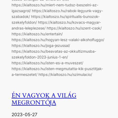
https://kialtoszo.hu/miert-nem-tudsz-beszelni-az-
igazsagrol/ https://kialtoszo.hu/rabok-legyunk-vagy-
szabadok/ https://kialtoszo.hu/spiritualis-bunozok-
szekelyfoldon/ https://kialtoszo.hu/kovacs-magyar-
andras-leleplezese/ https://kialtoszo.hu/szent-csok/
https://kialtoszo.hu/entertain/
https://kialtoszo.hu/hogyan-lesz-valaki-alkoholfuggo/
https://kialtoszo.hu/joga-jezussal/
https://kialtoszo.hu/beavatas-az-okkultizmusba-
szekelyfoldon-2023-junius-1-en/
https://kialtoszo.hu/isten-es-a-muveszet/
https://kialtoszo.hu/isten-megmutatta-kik-pusztitjak-
a-termeszetet/ https://kialtoszo.hu/szimulacio/
ÉN VAGYOK A VILÁG
MEGRONTÓJA
2023-05-27