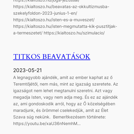
https://kialtoszo.hu/beavatas-az-okkultizmusba-
szekelyfoldon-2023-junius-1-en/
https://kialtoszo.hu/isten-es-a-muveszet/
https://kialtoszo.hu/isten-megmutatta-kik-pusztitjak-
a-termeszetet/ https://kialtoszo.hu/szimulacio/
TITKOS BEAVATÁSOK
2023-05-21
A legnagyobb ajándék, amit az ember kaphat az ő
Teremtőjétől, nem más, mint az igazság szeretete. Az
igazságot nem lehet megtanulni szeretni. Azt vagy
megadja Isten, vagy nem adja meg. És ez az ajándék
az, ami gondoskodik arról, hogy az Ő közelségében
maradjunk, és örömmel cselekedjük, amit az Élet
Szava súg nekünk. Bemerítkezésem története:
https://youtu.be/xaU36nNemhM…