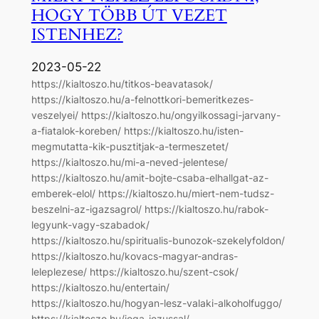
HOGY TÖBB ÚT VEZET
ISTENHEZ?
2023-05-22
https://kialtoszo.hu/titkos-beavatasok/
https://kialtoszo.hu/a-felnottkori-bemeritkezes-
veszelyei/ https://kialtoszo.hu/ongyilkossagi-jarvany-
a-fiatalok-koreben/ https://kialtoszo.hu/isten-
megmutatta-kik-pusztitjak-a-termeszetet/
https://kialtoszo.hu/mi-a-neved-jelentese/
https://kialtoszo.hu/amit-bojte-csaba-elhallgat-az-
emberek-elol/ https://kialtoszo.hu/miert-nem-tudsz-
beszelni-az-igazsagrol/ https://kialtoszo.hu/rabok-
legyunk-vagy-szabadok/
https://kialtoszo.hu/spiritualis-bunozok-szekelyfoldon/
https://kialtoszo.hu/kovacs-magyar-andras-
leleplezese/ https://kialtoszo.hu/szent-csok/
https://kialtoszo.hu/entertain/
https://kialtoszo.hu/hogyan-lesz-valaki-alkoholfuggo/
https://kialtoszo.hu/joga-jezussal/