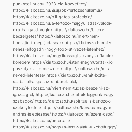
punkosdi-bucsu-2023-elo-kozvetites/
https://kialtoszo.hu/⚠ujabb-fertozeshullam⚠/
https://kialtoszo.hu/bill-gates-profeciaja/
https://kialtoszo.hu/a-fertozo-majgyulladas-valodi-
oka-hallgasd-vegig/ https://kialtoszo.hu/b-terv-
beszelgetes/ https://kialtoszo.hu/miert-nem-
bocsajtott-meg-judasnak/ https://kialtoszo.hu/miert-
nehez-elfogadni-hogy-tobb-ut-vezet-istenhez/
https://kialtoszo.hu/ongyilkossagi-jarvany-a-fiatalok-
koreben/ https://kialtoszo.hu/isten-megmutatta-kik-
pusztitjak-a-termeszetet/ https://kialtoszo.hu/mi-a-
neved-jelentese/ https://kialtoszo.hu/amit-bojte-
csaba-elhallgat-az-emberek-elol/
https://kialtoszo.hu/miert-nem-tudsz-beszelni-az-
igazsagrol/ https://kialtoszo.hu/rabok-legyunk-vagy-
szabadok/ https://kialtoszo.hu/spiritualis-bunozok-
szekelyfoldon/ https://kialtoszo.hu/kovacs-magyar-
andras-leleplezese/ https://kialtoszo.hu/szent-csok/
https://kialtoszo.hu/entertain/
https://kialtoszo.hu/hogyan-lesz-valaki-alkoholfuggo/