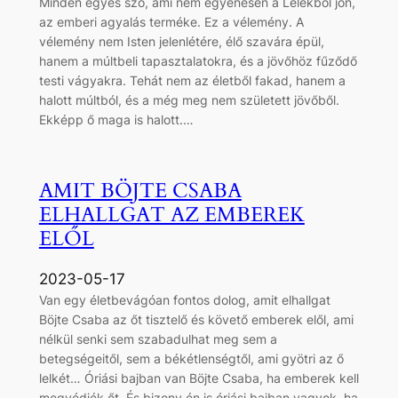
Minden egyes szó, ami nem egyenesen a Lélekből jön,
az emberi agyalás terméke. Ez a vélemény. A
vélemény nem Isten jelenlétére, élő szavára épül,
hanem a múltbeli tapasztalatokra, és a jövőhöz fűződő
testi vágyakra. Tehát nem az életből fakad, hanem a
halott múltból, és a még meg nem született jövőből.
Ekképp ő maga is halott.…
AMIT BÖJTE CSABA
ELHALLGAT AZ EMBEREK
ELŐL
2023-05-17
Van egy életbevágóan fontos dolog, amit elhallgat
Böjte Csaba az őt tisztelő és követő emberek elől, ami
nélkül senki sem szabadulhat meg sem a
betegségeitől, sem a békétlenségtől, ami gyötri az ő
lelkét… Óriási bajban van Böjte Csaba, ha emberek kell
megvédjék őt. És bizony én is óriási bajban vagyok, ha