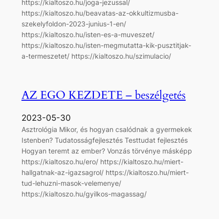
https://kialtoszo.hu/joga-jezussal/
https://kialtoszo.hu/beavatas-az-okkultizmusba-
szekelyfoldon-2023-junius-1-en/
https://kialtoszo.hu/isten-es-a-muveszet/
https://kialtoszo.hu/isten-megmutatta-kik-pusztitjak-
a-termeszetet/ https://kialtoszo.hu/szimulacio/
AZ EGO KEZDETE – beszélgetés
2023-05-30
Asztrológia Mikor, és hogyan csalódnak a gyermekek
Istenben? Tudatosságfejlesztés Testtudat fejlesztés
Hogyan teremt az ember? Vonzás törvénye másképp
https://kialtoszo.hu/ero/ https://kialtoszo.hu/miert-
hallgatnak-az-igazsagrol/ https://kialtoszo.hu/miert-
tud-lehuzni-masok-velemenye/
https://kialtoszo.hu/gyilkos-magassag/