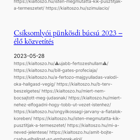
https://kialtoszo.hu/isten-megmutatta-kik-pusztitjak-
a-termeszetet/ https://kialtoszo.hu/szimulacio/
Csíksomlyói pünkösdi búcsú 2023 –
élő közvetítés
2023-05-28
https://kialtoszo.hu/⚠ujabb-fertozeshullam⚠/
https://kialtoszo.hu/bill-gates-profeciaja/
https://kialtoszo.hu/a-fertozo-majgyulladas-valodi-
oka-hallgasd-vegig/ https://kialtoszo.hu/b-terv-
beszelgetes/ https://kialtoszo.hu/miert-nem-
bocsajtott-meg-judasnak/ https://kialtoszo.hu/miert-
nehez-elfogadni-hogy-tobb-ut-vezet-istenhez/
https://kialtoszo.hu/ongyilkossagi-jarvany-a-fiatalok-
koreben/ https://kialtoszo.hu/isten-megmutatta-kik-
pusztitjak-a-termeszetet/ https://kialtoszo.hu/mi-a-
neved-jelentese/ https://kialtoszo.hu/amit-bojte-
csaba-elhallgat-az-emberek-elol/