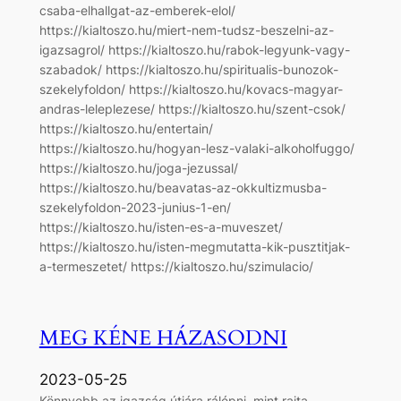
csaba-elhallgat-az-emberek-elol/
https://kialtoszo.hu/miert-nem-tudsz-beszelni-az-
igazsagrol/ https://kialtoszo.hu/rabok-legyunk-vagy-
szabadok/ https://kialtoszo.hu/spiritualis-bunozok-
szekelyfoldon/ https://kialtoszo.hu/kovacs-magyar-
andras-leleplezese/ https://kialtoszo.hu/szent-csok/
https://kialtoszo.hu/entertain/
https://kialtoszo.hu/hogyan-lesz-valaki-alkoholfuggo/
https://kialtoszo.hu/joga-jezussal/
https://kialtoszo.hu/beavatas-az-okkultizmusba-
szekelyfoldon-2023-junius-1-en/
https://kialtoszo.hu/isten-es-a-muveszet/
https://kialtoszo.hu/isten-megmutatta-kik-pusztitjak-
a-termeszetet/ https://kialtoszo.hu/szimulacio/
MEG KÉNE HÁZASODNI
2023-05-25
Könnyebb az igazság útjára rálépni, mint rajta