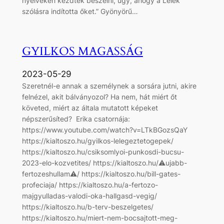
nyelveken kezdtek beszélni, úgy, ahogy a Lélek
szólásra indította őket.” Gyönyörű…
GYILKOS MAGASSÁG
2023-05-29
Szeretnél-e annak a személynek a sorsára jutni, akire
felnézel, akit bálványozol? Ha nem, hát miért őt
követed, miért az általa mutatott képeket
népszerűsíted? Erika csatornája:
https://www.youtube.com/watch?v=LTkBGozsQaY
https://kialtoszo.hu/gyilkos-lelegeztetogepek/
https://kialtoszo.hu/csiksomlyoi-punkosdi-bucsu-
2023-elo-kozvetites/ https://kialtoszo.hu/⚠ujabb-
fertozeshullam⚠/ https://kialtoszo.hu/bill-gates-
profeciaja/ https://kialtoszo.hu/a-fertozo-
majgyulladas-valodi-oka-hallgasd-vegig/
https://kialtoszo.hu/b-terv-beszelgetes/
https://kialtoszo.hu/miert-nem-bocsajtott-meg-