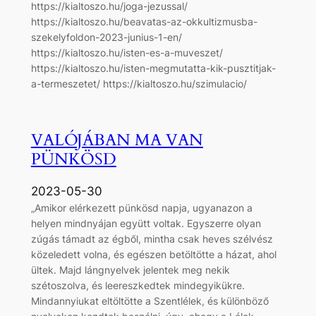
https://kialtoszo.hu/joga-jezussal/
https://kialtoszo.hu/beavatas-az-okkultizmusba-
szekelyfoldon-2023-junius-1-en/
https://kialtoszo.hu/isten-es-a-muveszet/
https://kialtoszo.hu/isten-megmutatta-kik-pusztitjak-
a-termeszetet/ https://kialtoszo.hu/szimulacio/
VALÓJÁBAN MA VAN
PÜNKÖSD
2023-05-30
„Amikor elérkezett pünkösd napja, ugyanazon a
helyen mindnyájan együtt voltak. Egyszerre olyan
zúgás támadt az égből, mintha csak heves szélvész
közeledett volna, és egészen betöltötte a házat, ahol
ültek. Majd lángnyelvek jelentek meg nekik
szétoszolva, és leereszkedtek mindegyikükre.
Mindannyiukat eltöltötte a Szentlélek, és különböző