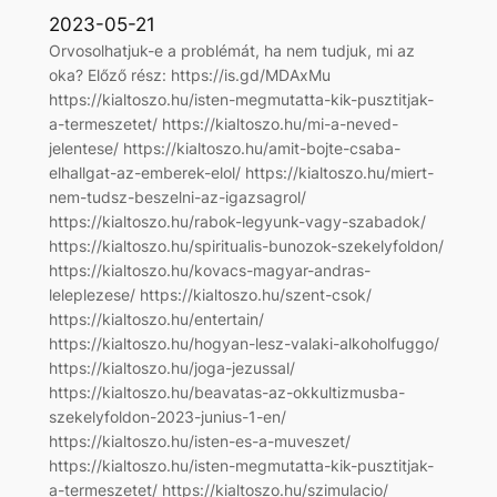
2023-05-21
Orvosolhatjuk-e a problémát, ha nem tudjuk, mi az
oka? Előző rész: https://is.gd/MDAxMu
https://kialtoszo.hu/isten-megmutatta-kik-pusztitjak-
a-termeszetet/ https://kialtoszo.hu/mi-a-neved-
jelentese/ https://kialtoszo.hu/amit-bojte-csaba-
elhallgat-az-emberek-elol/ https://kialtoszo.hu/miert-
nem-tudsz-beszelni-az-igazsagrol/
https://kialtoszo.hu/rabok-legyunk-vagy-szabadok/
https://kialtoszo.hu/spiritualis-bunozok-szekelyfoldon/
https://kialtoszo.hu/kovacs-magyar-andras-
leleplezese/ https://kialtoszo.hu/szent-csok/
https://kialtoszo.hu/entertain/
https://kialtoszo.hu/hogyan-lesz-valaki-alkoholfuggo/
https://kialtoszo.hu/joga-jezussal/
https://kialtoszo.hu/beavatas-az-okkultizmusba-
szekelyfoldon-2023-junius-1-en/
https://kialtoszo.hu/isten-es-a-muveszet/
https://kialtoszo.hu/isten-megmutatta-kik-pusztitjak-
a-termeszetet/ https://kialtoszo.hu/szimulacio/