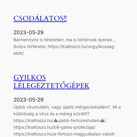
CSODÁLATOS!!
2023-05-29
Bármennyire is hihetetlen, ma is történnek ilyenek…
Ibolya története: https://kialtoszo.hu/ongyilkossag-
elott/
GYILKOS
LÉLEGEZTETŐGÉPEK
2023-05-29
Újabb vírushullám, vagy újabb mérgezéshullám? Mi a
különbség a vírus és a méreg között⁉
https://kialtoszo.hu/⚠ujabb-fertozeshullam⚠/
https://kialtoszo.hu/bill-gates-profeciaja/
https://kialtoszo.hu/a-fertozo-majgyulladas-valodi-