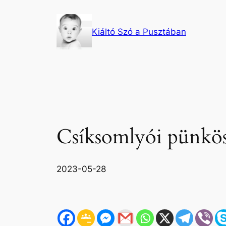
Ugrás
a
Kiáltó Szó a Pusztában
tartalomhoz
Csíksomlyói pünkösd
2023-05-28