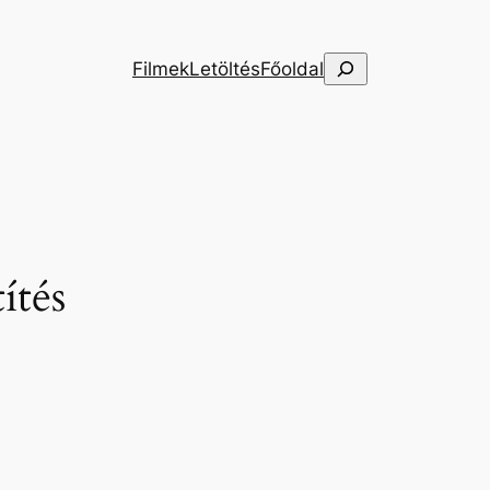
Keresés
Filmek
Letöltés
Főoldal
ítés