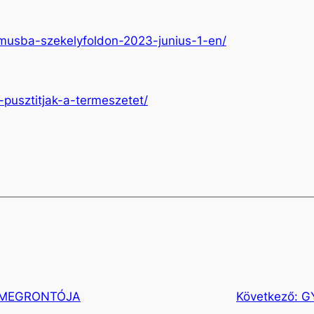
izmusba-szekelyfoldon-2023-junius-1-en/
-pusztitjak-a-termeszetet/
 MEGRONTÓJA
Következő:
G