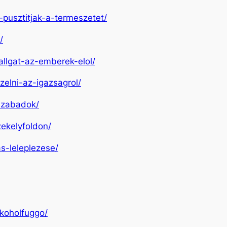
-pusztitjak-a-termeszetet/
/
allgat-az-emberek-elol/
zelni-az-igazsagrol/
-szabadok/
zekelyfoldon/
s-leleplezese/
lkoholfuggo/