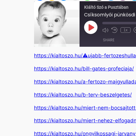
Kiáltó Szó a Pusztában
Csíksomlyói pünkösdi 
Play
1x
Mute/Unmute
Rewind
Episode
Episode
10
SHARE
Seconds
https://kialtoszo.hu/⚠ujabb-fertozeshul
SHARE
https://kialtoszo.hu/bill-gates-profeciaja/
LINK
https://kialtoszo.hu/a-fertozo-majgyulla
EMBED
https://kialtoszo.hu/b-terv-beszelgetes/
https://kialtoszo.hu/miert-nem-bocsajto
https://kialtoszo.hu/miert-nehez-elfogad
https://kialtoszo.hu/ongyilkossagi-jarvan