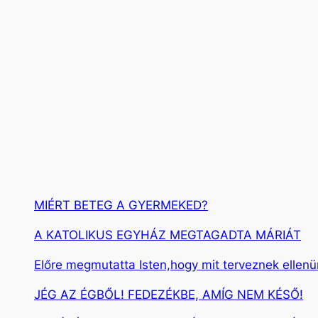
r
e
s
é
s
MIÉRT BETEG A GYERMEKED?
A KATOLIKUS EGYHÁZ MEGTAGADTA MÁRIÁT
Előre megmutatta Isten,hogy mit terveznek ellen
JÉG AZ ÉGBŐL! FEDEZÉKBE, AMÍG NEM KÉSŐ!