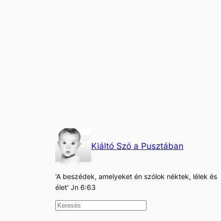
Kiáltó Szó a Pusztában
'A beszédek, amelyeket én szólok néktek, lélek és
élet' Jn 6:63
K
e