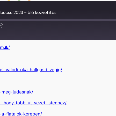
búcsú 2023 – élő közvetítés
Fast
Forward
30
seconds
lam⚠/
das-valodi-oka-hallgasd-vegig/
tt-meg-judasnak/
ni-hogy-tobb-ut-vezet-istenhez/
y-a-fiatalok-koreben/