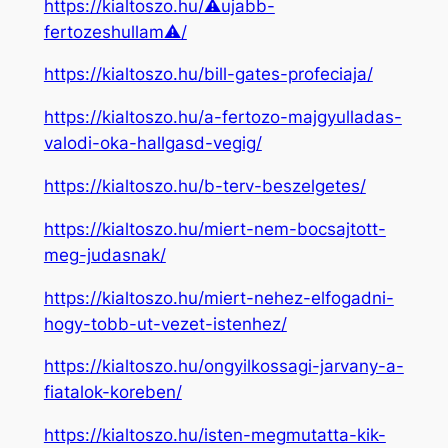
https://kialtoszo.hu/⚠ujabb-
fertozeshullam⚠/
https://kialtoszo.hu/bill-gates-profeciaja/
https://kialtoszo.hu/a-fertozo-majgyulladas-
valodi-oka-hallgasd-vegig/
https://kialtoszo.hu/b-terv-beszelgetes/
https://kialtoszo.hu/miert-nem-bocsajtott-
meg-judasnak/
https://kialtoszo.hu/miert-nehez-elfogadni-
hogy-tobb-ut-vezet-istenhez/
https://kialtoszo.hu/ongyilkossagi-jarvany-a-
fiatalok-koreben/
https://kialtoszo.hu/isten-megmutatta-kik-