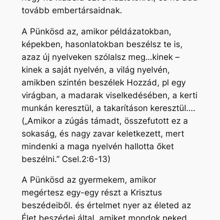
tovább embertársaidnak.
A Pünkösd az, amikor példázatokban,
képekben, hasonlatokban beszélsz te is,
azaz új nyelveken szólalsz meg…kinek –
kinek a saját nyelvén, a világ nyelvén,
amikben szintén beszélek Hozzád, pl egy
virágban, a madarak viselkedésében, a kerti
munkán keresztül, a takarításon keresztül….
(„Amikor a zúgás támadt, összefutott ez a
sokaság, és nagy zavar keletkezett, mert
mindenki a maga nyelvén hallotta őket
beszélni.” Csel.2:6-13)
A Pünkösd az gyermekem, amikor
megértesz egy-egy részt a Krisztus
beszédeiből. és értelmet nyer az életed az
Élet beszédei által, amiket mondok neked,