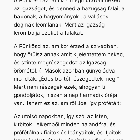
A Pünkösd az, amikor megmutatom neked
az igazságot, és benned a hazugság falai, a
babonák, a hagyományok , a vallásos
dogmák leomlanak. Mert az Igazság
lerombolja ezeket a falakat.
A Pünkösd az, amikor érzed a szívedben,
hogy örülsz annak amit kijelentettem neked,
és szinte megrészegedsz az Igazság
örömétől. ( „Mások azonban gúnyolódva
mondták: „Édes bortól részegedtek meg ”
Mert nem részegek ezek, ahogyan ti
gondoljátok, hiszen a nap harmadik órája
van.Hanem ez az, amiről Jóel így prófétált:
Az utolsó napokban, így szól az Isten,
kitöltök Lelkemből minden halandóra, és
prófétálnak fiaitok és leányaitok, és ifjaitok