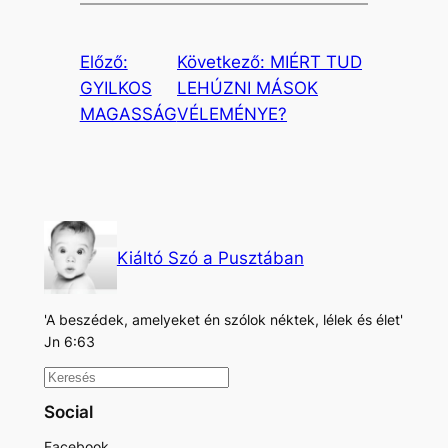
Előző:
Következő:
MIÉRT TUD
GYILKOS
LEHÚZNI MÁSOK
MAGASSÁG
VÉLEMÉNYE?
Kiáltó Szó a Pusztában
'A beszédek, amelyeket én szólok néktek, lélek és élet'
Jn 6:63
K
e
Social
r
Facebook