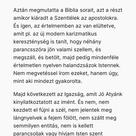
Aztán megmutatta a Biblia sorait, azt a részt
amikor kiáradt a Szentlélek az apostolokra.
És igen, az értelmemben az van elültetve,
amit pl. az új modern karizmatikus
kereszténység is tanít, hogy néhány
parancsszóra jön valami szellem, és
megszáll, és betölt, majd pedig mindenféle
értelmetlen nyelven halandzsázok Istennek.
Nem megvetéssel írom ezeket, hanem úgy,
mint aki mindezt gyakorolta.
Majd következett az Igazság, amit Jó Atyánk
kinyilatkoztatott az imént. És nem, nem
kezdett el fújni a szél, nem jelentek meg
lángnyelvek a fejem fölött, nem szállt meg
semmilyen entitás, nem is kellett
parancsoljak vagy hívjam Isten szent