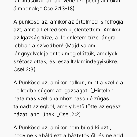
látomásokat látnak, véneitek pedig álmokat
álmodnak;.” Csel2:13-18)
A pünkösd az, amikor az értelmed is felfogja
azt, amit a Lelkedben kijelentettem. Amikor
az Igazság tüze, a Jelenlétem tüze lángra
lobban a szívedben! (Majd valami
lángnyelvek jelentek meg előttük, amelyek
szétoszlottak, és leszálltak mindegyikükre.
Csel.2:3)
A Pünkösd az, amikor halkan, mint a szellő a
Lelkedbe súgom az Igazságot. („Hirtelen
hatalmas szélrohamhoz hasonló zúgás
támadt az égből, amely betöltötte az egész
házat, ahol ültek. „Csel.2:2)
A Pünkösd az, amikor nem bírod ki azt ,
hogy ne kiabáld ezt a háztetőkről, és ne add