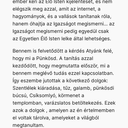
ember kéri az Élő Isten kijelentését, és nem
elégszik meg azzal, amit az internet, a
hagyományok, és a vallások tanítanak róla,
hanem óhajtja az Igazságot megismerni… az
Igazságot megismerni pedig egyedül csak
az Egyetlen Élő Isten lelke által lehetséges.
Bennem is felvetődött a kérdés Atyánk felé,
hogy mi a Pünkösd. A tanítás azzal
kezdődött, hogy megmutatta először, mi a
bennem meglévő tudás ezzel kapcsolatban.
Így eszembe jutottak a következő dolgok:
Szentlélek kiáradása, tűz, galamb, pünkösdi
búcsú, Csíksomlyó, körmenet a
templomban, varázslatos betöltekezés. Ezek
azok a dolgok , amelyen az én értelmemben
el voltak tárolva, amelyeket a világból
megtanultam.