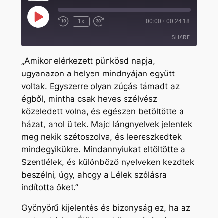
Play
1x
00:00
/
00:24:18
Rewind
Fast
Episode
10
Forward
SHARE
Seconds
30
seconds
„Amikor elérkezett pünkösd napja,
SHARE
ugyanazon a helyen mindnyájan együtt
voltak. Egyszerre olyan zúgás támadt az
LINK
égből, mintha csak heves szélvész
EMBED
közeledett volna, és egészen betöltötte a
házat, ahol ültek. Majd lángnyelvek jelentek
meg nekik szétoszolva, és leereszkedtek
mindegyikükre. Mindannyiukat eltöltötte a
Szentlélek, és különböző nyelveken kezdtek
beszélni, úgy, ahogy a Lélek szólásra
indította őket.”
Gyönyörű kijelentés és bizonyság ez, ha az