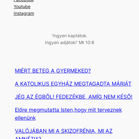
e
Youtube
s
Instagram
é
s
‘Ingyen kaptátok.
Ingyen adjátok!’ Mt 10:8
MIÉRT BETEG A GYERMEKED?
A KATOLIKUS EGYHÁZ MEGTAGADTA MÁRIÁT
JÉG AZ ÉGBŐL! FEDEZÉKBE, AMÍG NEM KÉSŐ!
Előre megmutatta Isten,hogy mit terveznek
ellenünk
VALÓJÁBAN MI A SKIZOFRÉNIA, MI AZ