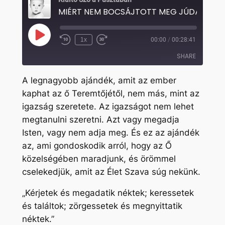
MIÉRT NEM BOCSÁJTOTT MEG JÚDÁSNAK
Play
1x
00:00
/
00:28:41
Rewind
Fast
Episode
10
Forward
SHARE
Seconds
30
seconds
A legnagyobb ajándék, amit az ember
SHARE
kaphat az ő Teremtőjétől, nem más, mint az
igazság szeretete. Az igazságot nem lehet
LINK
megtanulni szeretni. Azt vagy megadja
EMBED
Isten, vagy nem adja meg. És ez az ajándék
az, ami gondoskodik arról, hogy az Ő
közelségében maradjunk, és örömmel
cselekedjük, amit az Élet Szava súg nekünk.
„Kérjetek és megadatik néktek; keressetek
és találtok; zörgessetek és megnyittatik
néktek.”