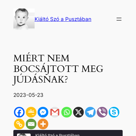
Ugrás
a
Kiáltó Szó a Pusztában
tartalomhoz
MIÉRT NEM
BOCSÁJTOTT MEG
JÚDÁSNAK?
2023-05-23
Kiáltó Szó a Pusztában