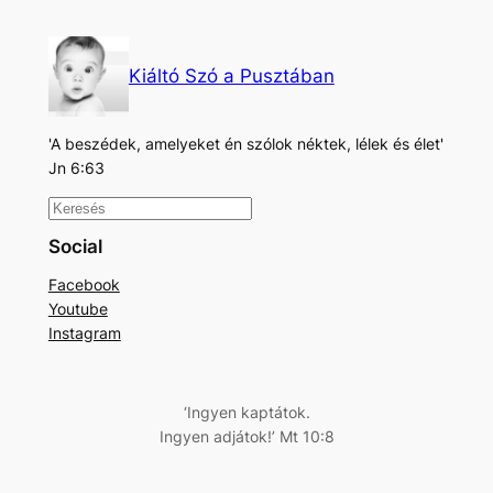
Kiáltó Szó a Pusztában
'A beszédek, amelyeket én szólok néktek, lélek és élet'
Jn 6:63
K
e
Social
r
Facebook
e
Youtube
s
Instagram
é
s
‘Ingyen kaptátok.
Ingyen adjátok!’ Mt 10:8