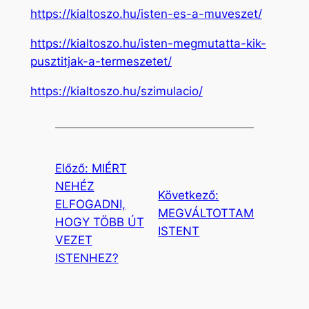
https://kialtoszo.hu/isten-es-a-muveszet/
https://kialtoszo.hu/isten-megmutatta-kik-
pusztitjak-a-termeszetet/
https://kialtoszo.hu/szimulacio/
Előző:
MIÉRT
NEHÉZ
Következő:
ELFOGADNI,
MEGVÁLTOTTAM
HOGY TÖBB ÚT
ISTENT
VEZET
ISTENHEZ?