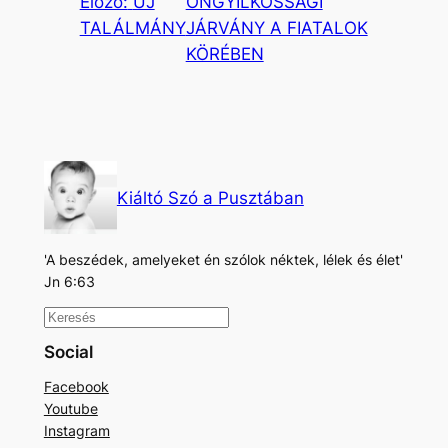
Előző:
ÚJ
ÖNGYILKOSSÁGI
TALÁLMÁNY
JÁRVÁNY A FIATALOK
KÖRÉBEN
Kiáltó Szó a Pusztában
'A beszédek, amelyeket én szólok néktek, lélek és élet'
Jn 6:63
K
e
Social
r
Facebook
e
Youtube
s
Instagram