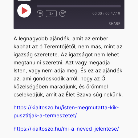
Play
1x
00:00
/
00:47:19
Rewind
Fast
Episode
10
Forward
SHARE
Seconds
30
seconds
A legnagyobb ajándék, amit az ember
SHARE
kaphat az ő Teremtőjétől, nem más, mint az
igazság szeretete. Az igazságot nem lehet
LINK
megtanulni szeretni. Azt vagy megadja
EMBED
Isten, vagy nem adja meg. És ez az ajándék
az, ami gondoskodik arról, hogy az Ő
közelségében maradjunk, és örömmel
cselekedjük, amit az Élet Szava súg nekünk.
https://kialtoszo.hu/isten-megmutatta-kik-
pusztitjak-a-termeszetet/
https://kialtoszo.hu/mi-a-neved-jelentese/