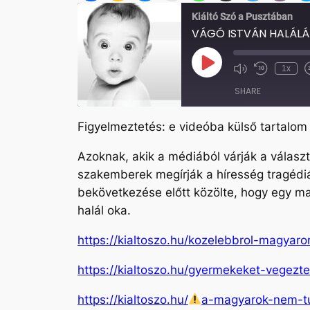
Kiáltó Szó a Pusztában
VÁGÓ ISTVÁN HALÁL
Play
1x
Mute/Unmute
Rewind
Episode
Episode
10
SHARE
Seconds
Figyelmeztetés: e videóba külső tartalom
SHARE
Azoknak, akik a médiából várják a választ 
LINK
szakemberek megírják a híresség tragédiá
EMBED
bekövetkezése előtt közölte, hogy egy mag
halál oka.
https://kialtoszo.hu/kozelebbrol-magya
https://kialtoszo.hu/gyermekeket-vegezt
https://kialtoszo.hu/
a-magyarok-nem-tu