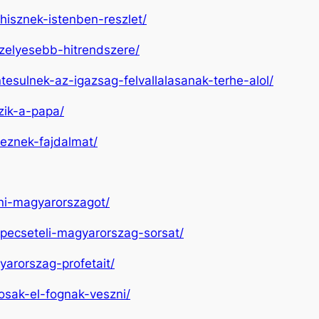
-hisznek-istenben-reszlet/
szelyesebb-hitrendszere/
tesulnek-az-igazsag-felvallalasanak-terhe-alol/
zik-a-papa/
reznek-fajdalmat/
lni-magyarorszagot/
gpecseteli-magyarorszag-sorsat/
yarorszag-profetait/
rosak-el-fognak-veszni/