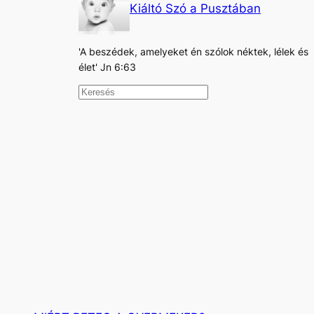
Kiáltó Szó a Pusztában
'A beszédek, amelyeket én szólok néktek, lélek és
élet' Jn 6:63
K
e
r
e
s
é
s