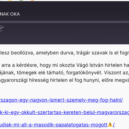
ÁNAK OKA
Fast
Forward
30
seconds
 lesz beollózva, amelyben durva, trágár szavak is el fo
arra a kérdésre, hogy mi okozta Vágó István hirtelen hal
jának, tömegek elé tárható, forgatókönyvét. Viszont az
yarországi híresség hirtelen el fog hunyni, előre megvál
rorszagon-egy-nagyon-ismert-szemely-meg-fog-halni/
ek-ki-egy-okkult-szertartas-kereten-belul-magyarorsza
djak-mi-all-a-masodik-papalatogatas-mogott
/