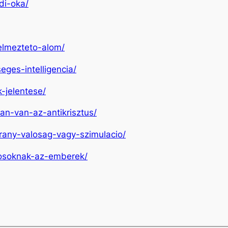
di-oka/
yelmezteto-alom/
eges-intelligencia/
-jelentese/
an-van-az-antikrisztus/
arany-valosag-vagy-szimulacio/
rvosoknak-az-emberek/