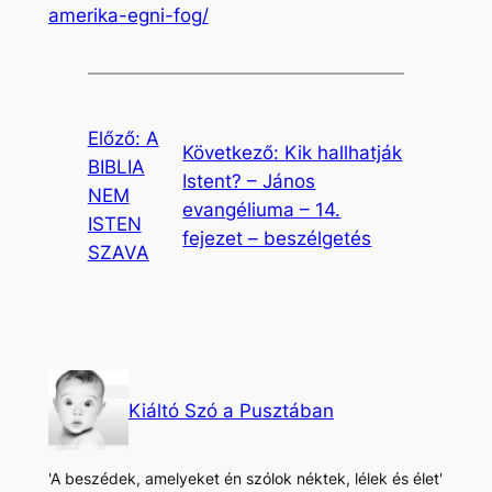
amerika-egni-fog/
Előző:
A
Következő:
Kik hallhatják
BIBLIA
Istent? – János
NEM
evangéliuma – 14.
ISTEN
fejezet – beszélgetés
SZAVA
Kiáltó Szó a Pusztában
'A beszédek, amelyeket én szólok néktek, lélek és élet'