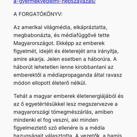
a-gyermekvedelmi-nepszavazas/
A FORGATÓKÖNYV:
Az amerikai világmédia, elkápráztatta,
megbabonázta, és médiafüggővé tette
Magyarországot. Ekképp az emberek
figyelmét, idejét és életerejét arra irányítja,
amire akarja. Jelen esetben a háborúra. A
háborút lehetetlen lenne kirobbantani az
emberektől a médiapropaganda által ravasz
módon ellopott életerő nélkül.
Tehát a magyar emberek életenergiájából és
az ő egyetértésükkel lesz megszervezve a
magyarországi tömegmészárlás, amiben
mindenki el fog veszni, aki minden
figyelmeztető szó ellenére is a média
hazugságait választotta. A vezetők, a hamis