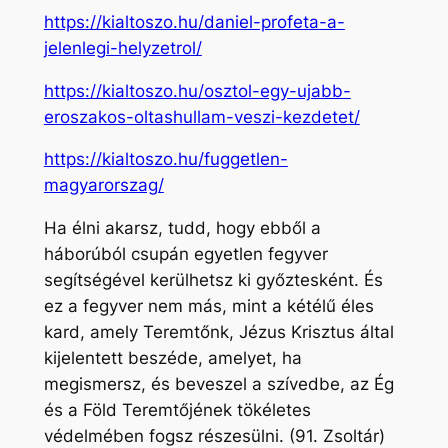
https://kialtoszo.hu/daniel-profeta-a-
jelenlegi-helyzetrol/
https://kialtoszo.hu/osztol-egy-ujabb-
eroszakos-oltashullam-veszi-kezdetet/
https://kialtoszo.hu/fuggetlen-
magyarorszag/
Ha élni akarsz, tudd, hogy ebből a
háborúból csupán egyetlen fegyver
segítségével kerülhetsz ki győztesként. És
ez a fegyver nem más, mint a kétélű éles
kard, amely Teremtőnk, Jézus Krisztus által
kijelentett beszéde, amelyet, ha
megismersz, és beveszel a szívedbe, az Ég
és a Föld Teremtőjének tökéletes
védelmében fogsz részesülni. (91. Zsoltár)