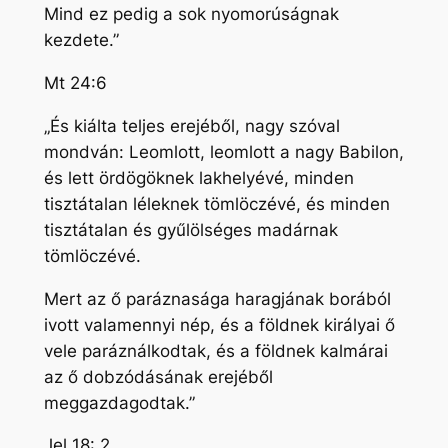
Mind ez pedig a sok nyomorúságnak
kezdete.”
Mt 24:6
„És kiálta teljes erejéből, nagy szóval
mondván: Leomlott, leomlott a nagy Babilon,
és lett ördögöknek lakhelyévé, minden
tisztátalan léleknek tömlöczévé, és minden
tisztátalan és gyűlölséges madárnak
tömlöczévé.
Mert az ő paráznasága haragjának borából
ivott valamennyi nép, és a földnek királyai ő
vele paráználkodtak, és a földnek kalmárai
az ő dobzódásának erejéből
meggazdagodtak.”
Jel 18: 2