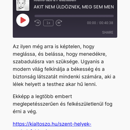
AKIT NEM ÜLDÖZNEK, MEG SEM MENEKÜLH
Play
1x
00:00
/
00:40:38
Rewind
Fast
Episode
10
Forward
SHARE
Seconds
30
seconds
Az ilyen még arra is képtelen, hogy
SHARE
meglássa, és belássa, hogy menedékre,
szabadulásra van szüksége. Ugyanis a
LINK
modern világ felkínálja a békesség és a
EMBED
biztonság látszatát mindenki számára, aki a
lélek helyett a testhez akar hű lenni.
Ekképp a legtöbb embert
meglepetésszerűen és felkészületlenül fog
érni a vég.
https://kialtoszo.hu/szent-helyek-