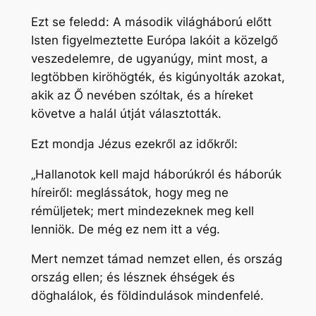
Ezt se feledd: A második világháború előtt
Isten figyelmeztette Európa lakóit a közelgő
veszedelemre, de ugyanúgy, mint most, a
legtöbben kiröhögték, és kigúnyolták azokat,
akik az Ő nevében szóltak, és a híreket
követve a halál útját választották.
Ezt mondja Jézus ezekről az időkről:
„Hallanotok kell majd háborúkról és háborúk
híreiről: meglássátok, hogy meg ne
rémüljetek; mert mindezeknek meg kell
lenniök. De még ez nem itt a vég.
Mert nemzet támad nemzet ellen, és ország
ország ellen; és lésznek éhségek és
döghalálok, és földindulások mindenfelé.