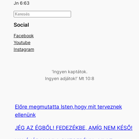
Jn 6:63
K
e
Social
r
Facebook
e
Youtube
s
Instagram
é
s
‘Ingyen kaptátok.
Ingyen adjátok!’ Mt 10:8
Előre megmutatta Isten,hogy mit terveznek
ellenünk
JÉG AZ ÉGBŐL! FEDEZÉKBE, AMÍG NEM KÉSŐ!