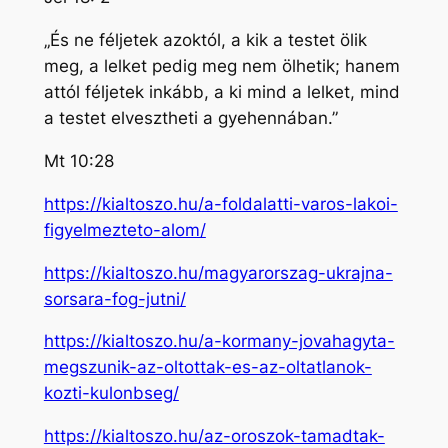
„És ne féljetek azoktól, a kik a testet ölik
meg, a lelket pedig meg nem ölhetik; hanem
attól féljetek inkább, a ki mind a lelket, mind
a testet elvesztheti a gyehennában.”
Mt 10:28
https://kialtoszo.hu/a-foldalatti-varos-lakoi-
figyelmezteto-alom/
https://kialtoszo.hu/magyarorszag-ukrajna-
sorsara-fog-jutni/
https://kialtoszo.hu/a-kormany-jovahagyta-
megszunik-az-oltottak-es-az-oltatlanok-
kozti-kulonbseg/
https://kialtoszo.hu/az-oroszok-tamadtak-