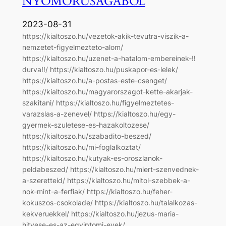
NYOMORÚSÁGÁBÓL
2023-08-31
https://kialtoszo.hu/vezetok-akik-tevutra-viszik-a-
nemzetet-figyelmezteto-alom/
https://kialtoszo.hu/uzenet-a-hatalom-embereinek-‼
durva‼/ https://kialtoszo.hu/puskapor-es-lelek/
https://kialtoszo.hu/a-postas-este-csenget/
https://kialtoszo.hu/magyarorszagot-kette-akarjak-
szakitani/ https://kialtoszo.hu/figyelmeztetes-
varazslas-a-zenevel/ https://kialtoszo.hu/egy-
gyermek-szuletese-es-hazakoltozese/
https://kialtoszo.hu/szabadito-beszed/
https://kialtoszo.hu/mi-foglalkoztat/
https://kialtoszo.hu/kutyak-es-oroszlanok-
peldabeszed/ https://kialtoszo.hu/miert-szenvednek-
a-szeretteid/ https://kialtoszo.hu/mitol-szebbek-a-
nok-mint-a-ferfiak/ https://kialtoszo.hu/feher-
kokuszos-csokolade/ https://kialtoszo.hu/talalkozas-
kekveruekkel/ https://kialtoszo.hu/jezus-maria-
hitvese-es-az-egyiptomi-evek/