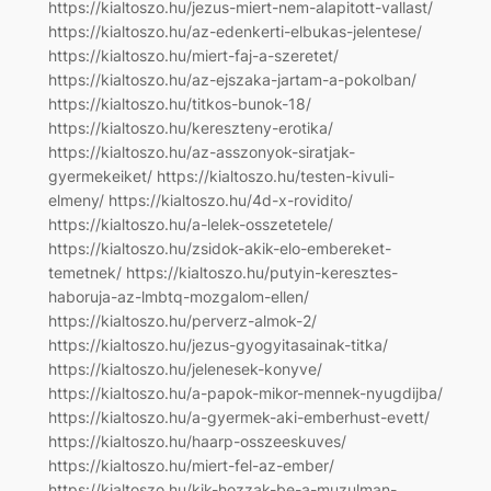
https://kialtoszo.hu/jezus-miert-nem-alapitott-vallast/
https://kialtoszo.hu/az-edenkerti-elbukas-jelentese/
https://kialtoszo.hu/miert-faj-a-szeretet/
https://kialtoszo.hu/az-ejszaka-jartam-a-pokolban/
https://kialtoszo.hu/titkos-bunok-18/
https://kialtoszo.hu/kereszteny-erotika/
https://kialtoszo.hu/az-asszonyok-siratjak-
gyermekeiket/ https://kialtoszo.hu/testen-kivuli-
elmeny/ https://kialtoszo.hu/4d-x-rovidito/
https://kialtoszo.hu/a-lelek-osszetetele/
https://kialtoszo.hu/zsidok-akik-elo-embereket-
temetnek/ https://kialtoszo.hu/putyin-keresztes-
haboruja-az-lmbtq-mozgalom-ellen/
https://kialtoszo.hu/perverz-almok-2/
https://kialtoszo.hu/jezus-gyogyitasainak-titka/
https://kialtoszo.hu/jelenesek-konyve/
https://kialtoszo.hu/a-papok-mikor-mennek-nyugdijba/
https://kialtoszo.hu/a-gyermek-aki-emberhust-evett/
https://kialtoszo.hu/haarp-osszeeskuves/
https://kialtoszo.hu/miert-fel-az-ember/
https://kialtoszo.hu/kik-hozzak-be-a-muzulman-