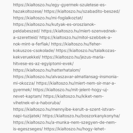
https://kialtoszo.hu/egy-gyermek-szuletese-es-
hazakoltozese/ https://kialtoszo.hu/szabadito-beszed/
https://kialtoszo.hu/mi-foglalkoztat/
https://kialtoszo.hu/kutyak-es-oroszlanok-
peldabeszed/ https://kialtoszo.hu/miert-szenvednek-
a-szeretteid/ https://kialtoszo.hu/mitol-szebbek-a-
nok-mint-a-ferfiak/ https://kialtoszo.hu/feher-
kokuszos-csokolade/ https://kialtoszo.hu/talalkozas-
kekveruekkel/ https://kialtoszo.hu/jezus-maria-
hitvese-es-az-egyiptomi-evek/
https://kialtoszo.hu/hatterhatalom/
https://kialtoszo.hu/alvaszavar-almatlansag-insmonia-
mi-okozza/ https://kialtoszo.hu/miert-nem-sir-mar-a-
gyermek/ https://kialtoszo.hu/mit-jelent-hogy-uj-
nevet-kaptam/ https://kialtoszo.hu/kiket-nem-
vihetnek-el-a-haboruba/
https://kialtoszo.hu/mennyibe-kerult-a-szent-istvan-
napi-tuzijatek/ https://kialtoszo.hu/boszorkanykonyha/
https://kialtoszo.hu/a-munka-nem-szegyen-de-nem-
is-egeszseges/ https://kialtoszo.hu/hogy-lehet-