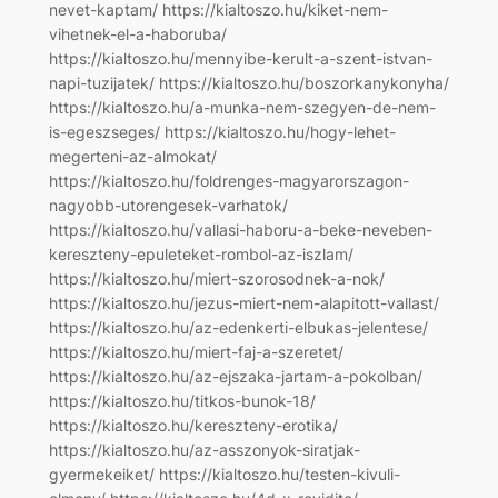
nevet-kaptam/ https://kialtoszo.hu/kiket-nem-
vihetnek-el-a-haboruba/
https://kialtoszo.hu/mennyibe-kerult-a-szent-istvan-
napi-tuzijatek/ https://kialtoszo.hu/boszorkanykonyha/
https://kialtoszo.hu/a-munka-nem-szegyen-de-nem-
is-egeszseges/ https://kialtoszo.hu/hogy-lehet-
megerteni-az-almokat/
https://kialtoszo.hu/foldrenges-magyarorszagon-
nagyobb-utorengesek-varhatok/
https://kialtoszo.hu/vallasi-haboru-a-beke-neveben-
kereszteny-epuleteket-rombol-az-iszlam/
https://kialtoszo.hu/miert-szorosodnek-a-nok/
https://kialtoszo.hu/jezus-miert-nem-alapitott-vallast/
https://kialtoszo.hu/az-edenkerti-elbukas-jelentese/
https://kialtoszo.hu/miert-faj-a-szeretet/
https://kialtoszo.hu/az-ejszaka-jartam-a-pokolban/
https://kialtoszo.hu/titkos-bunok-18/
https://kialtoszo.hu/kereszteny-erotika/
https://kialtoszo.hu/az-asszonyok-siratjak-
gyermekeiket/ https://kialtoszo.hu/testen-kivuli-