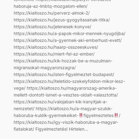
haboruja-az-lmbtq-mozgalom-ellen/
https://kialtoszo.hu/perverz-almok-2/
https://kialtoszo.hu/jezus-gyogyitasainak-titka/
https://kialtoszo.hu/jelenesek-konyve/
https://kialtoszo.hu/a-papok-mikor-mennek-nyugdijba/
https://kialtoszo.hu/a-gyermek-aki-emberhust-evett/
https://kialtoszo.hu/haarp-osszeeskuves/
https://kialtoszo.hu/miert-fel-az-ember/
https://kialtoszo.hu/kik-hozzak-be-a-muzulman-
migransokat-magyarorszagra/
https://kialtoszo.hu/isten-figyelmeztet-budapest/
https://kialtoszo.hu/iteletido-szekelyfoldon-mikor-lesz-
vege/ https://kialtoszo.hu/magyarorszag-amerika-
mellett-dontott-ismet-a-vesztes-oldalt-valasztotta/
https://kialtoszo.hu/valojaban-kik-iranyitjak-a-
nemzetet/ https://kialtoszo.hu/a-magyar-szulok-
haboruba-kuldik-gyermekeiket-
figyelmeztetes
/
https://kialtoszo.hu/igy-viszik-haboruba-a-magyar-
fiatalokat/ Figyelmeztetés! Hirtelen…