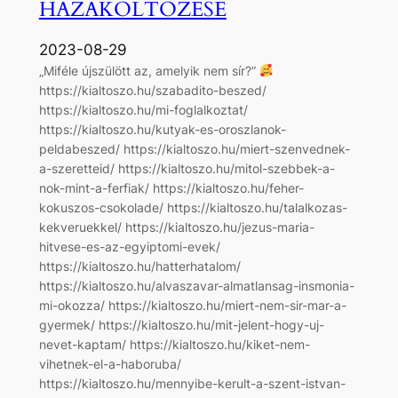
HAZAKÖLTÖZÉSE
2023-08-29
„Miféle újszülött az, amelyik nem sír?”
https://kialtoszo.hu/szabadito-beszed/
https://kialtoszo.hu/mi-foglalkoztat/
https://kialtoszo.hu/kutyak-es-oroszlanok-
peldabeszed/ https://kialtoszo.hu/miert-szenvednek-
a-szeretteid/ https://kialtoszo.hu/mitol-szebbek-a-
nok-mint-a-ferfiak/ https://kialtoszo.hu/feher-
kokuszos-csokolade/ https://kialtoszo.hu/talalkozas-
kekveruekkel/ https://kialtoszo.hu/jezus-maria-
hitvese-es-az-egyiptomi-evek/
https://kialtoszo.hu/hatterhatalom/
https://kialtoszo.hu/alvaszavar-almatlansag-insmonia-
mi-okozza/ https://kialtoszo.hu/miert-nem-sir-mar-a-
gyermek/ https://kialtoszo.hu/mit-jelent-hogy-uj-
nevet-kaptam/ https://kialtoszo.hu/kiket-nem-
vihetnek-el-a-haboruba/
https://kialtoszo.hu/mennyibe-kerult-a-szent-istvan-