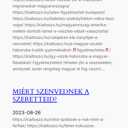
migransokat-magyarorszagra/
https://kialtoszo.hu/isten-figyelmeztet-budapest/
https://kialtoszo.hu/iteletido-szekelyfoldon-mikor-lesz-
vege/ https://kialtoszo.hu/magyarorszag-amerika-
mellett-dontott-ismet-a-vesztes-oldalt-valasztotta/
https://kialtoszo.hu/valojaban-kik-iranyitjak-a-
nemzetet/ https://kialtoszo.hu/a-magyar-szulok-
haboruba-kuldik-gyermekeiket-
figyelmeztetes
/
https://kialtoszo.hu/igy-viszik-haboruba-a-magyar-
fiatalokat/ Figyelmeztetés! Hirtelen jön a veszedelem,
amelynek során rengeteg magyar el fog veszni.…
MIÉRT SZENVEDNEK A
SZERETTEID?
2023-08-26
https://kialtoszo.hu/mitol-szebbek-a-nok-mint-a-
ferfiak/ https://kialtoszo.hu/feher-kokuszos-