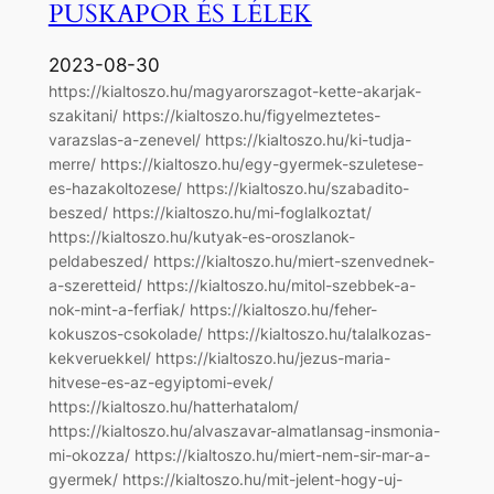
PUSKAPOR ÉS LÉLEK
2023-08-30
https://kialtoszo.hu/magyarorszagot-kette-akarjak-
szakitani/ https://kialtoszo.hu/figyelmeztetes-
varazslas-a-zenevel/ https://kialtoszo.hu/ki-tudja-
merre/ https://kialtoszo.hu/egy-gyermek-szuletese-
es-hazakoltozese/ https://kialtoszo.hu/szabadito-
beszed/ https://kialtoszo.hu/mi-foglalkoztat/
https://kialtoszo.hu/kutyak-es-oroszlanok-
peldabeszed/ https://kialtoszo.hu/miert-szenvednek-
a-szeretteid/ https://kialtoszo.hu/mitol-szebbek-a-
nok-mint-a-ferfiak/ https://kialtoszo.hu/feher-
kokuszos-csokolade/ https://kialtoszo.hu/talalkozas-
kekveruekkel/ https://kialtoszo.hu/jezus-maria-
hitvese-es-az-egyiptomi-evek/
https://kialtoszo.hu/hatterhatalom/
https://kialtoszo.hu/alvaszavar-almatlansag-insmonia-
mi-okozza/ https://kialtoszo.hu/miert-nem-sir-mar-a-
gyermek/ https://kialtoszo.hu/mit-jelent-hogy-uj-