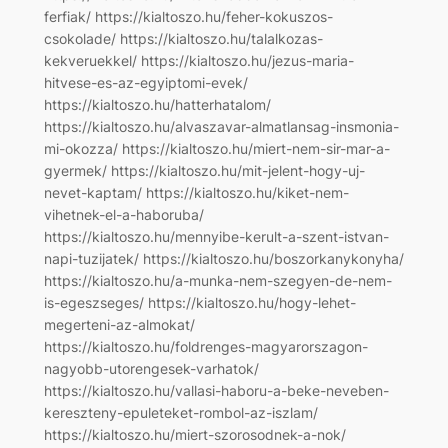
ferfiak/ https://kialtoszo.hu/feher-kokuszos-
csokolade/ https://kialtoszo.hu/talalkozas-
kekveruekkel/ https://kialtoszo.hu/jezus-maria-
hitvese-es-az-egyiptomi-evek/
https://kialtoszo.hu/hatterhatalom/
https://kialtoszo.hu/alvaszavar-almatlansag-insmonia-
mi-okozza/ https://kialtoszo.hu/miert-nem-sir-mar-a-
gyermek/ https://kialtoszo.hu/mit-jelent-hogy-uj-
nevet-kaptam/ https://kialtoszo.hu/kiket-nem-
vihetnek-el-a-haboruba/
https://kialtoszo.hu/mennyibe-kerult-a-szent-istvan-
napi-tuzijatek/ https://kialtoszo.hu/boszorkanykonyha/
https://kialtoszo.hu/a-munka-nem-szegyen-de-nem-
is-egeszseges/ https://kialtoszo.hu/hogy-lehet-
megerteni-az-almokat/
https://kialtoszo.hu/foldrenges-magyarorszagon-
nagyobb-utorengesek-varhatok/
https://kialtoszo.hu/vallasi-haboru-a-beke-neveben-
kereszteny-epuleteket-rombol-az-iszlam/
https://kialtoszo.hu/miert-szorosodnek-a-nok/