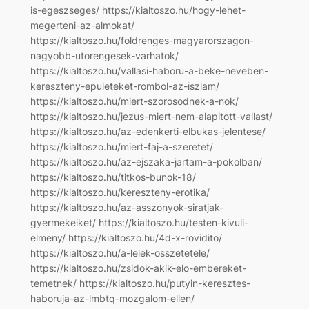
is-egeszseges/ https://kialtoszo.hu/hogy-lehet-
megerteni-az-almokat/
https://kialtoszo.hu/foldrenges-magyarorszagon-
nagyobb-utorengesek-varhatok/
https://kialtoszo.hu/vallasi-haboru-a-beke-neveben-
kereszteny-epuleteket-rombol-az-iszlam/
https://kialtoszo.hu/miert-szorosodnek-a-nok/
https://kialtoszo.hu/jezus-miert-nem-alapitott-vallast/
https://kialtoszo.hu/az-edenkerti-elbukas-jelentese/
https://kialtoszo.hu/miert-faj-a-szeretet/
https://kialtoszo.hu/az-ejszaka-jartam-a-pokolban/
https://kialtoszo.hu/titkos-bunok-18/
https://kialtoszo.hu/kereszteny-erotika/
https://kialtoszo.hu/az-asszonyok-siratjak-
gyermekeiket/ https://kialtoszo.hu/testen-kivuli-
elmeny/ https://kialtoszo.hu/4d-x-rovidito/
https://kialtoszo.hu/a-lelek-osszetetele/
https://kialtoszo.hu/zsidok-akik-elo-embereket-
temetnek/ https://kialtoszo.hu/putyin-keresztes-
haboruja-az-lmbtq-mozgalom-ellen/