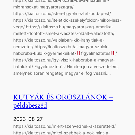
https://kialtoszo.hu/kik-hozzak-be-a-muzulman-
migransokat-magyarorszagra/
https://kialtoszo.hu/isten-figyelmeztet-budapest/
https://kialtoszo.hu/iteletido-szekelyfoldon-mikor-lesz-
vege/ https://kialtoszo.hu/magyarorszag-amerika-
mellett-dontott-ismet-a-vesztes-oldalt-valasztotta/
https://kialtoszo.hu/valojaban-kik-iranyitjak-a-
nemzetet/ https://kialtoszo.hu/a-magyar-szulok-
haboruba-kuldik-gyermekeiket-
figyelmeztetes
/
https://kialtoszo.hu/igy-viszik-haboruba-a-magyar-
fiatalokat/ Figyelmeztetés! Hirtelen jön a veszedelem,
amelynek során rengeteg magyar el fog veszni.…
KUTYÁK ÉS OROSZLÁNOK –
példabeszéd
2023-08-27
https://kialtoszo.hu/miert-szenvednek-a-szeretteid/
https://kialtoszo.hu/mitol-szebbek-a-nok-mint-a-