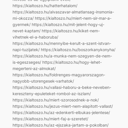
https://kialtoszo.hu/hatterhatalom/
https://kialtoszo.hu/alvaszavar-almatlansag-insmonia-
mi-okozza/ https://kialtoszo.hu/miert-nem-sir-mar-a-
gyermek/ https://kialtoszo.hu/mit-jelent-hogy-uj-
nevet-kaptam/ https://kialtoszo.hu/kiket-nem-
vihetnek-el-a-haboruba/
https://kialtoszo.hu/mennyibe-kerult-a-szent-istvan-
napi-tuzijatek/ https://kialtoszo.hu/boszorkanykonyha/
https://kialtoszo.hu/a-munka-nem-szegyen-de-nem-
is-egeszseges/ https://kialtoszo.hu/hogy-lehet-
megerteni-az-almokat/
https://kialtoszo.hu/foldrenges-magyarorszagon-
nagyobb-utorengesek-varhatok/
https://kialtoszo.hu/vallasi-haboru-a-beke-neveben-
kereszteny-epuleteket-rombol-az-iszlam/
https://kialtoszo.hu/miert-szorosodnek-a-nok/
https://kialtoszo.hu/jezus-miert-nem-alapitott-vallast/
https://kialtoszo.hu/az-edenkerti-elbukas-jelentese/
https://kialtoszo.hu/miert-faj-a-szeretet/
https://kialtoszo.hu/az-ejszaka-jartam-a-pokolban/