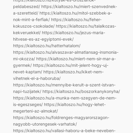
peldabeszed/ https://kialtoszo.hu/miert-szenvednek-
a-szeretteid/ https://kialtoszo.hu/mitol-szebbek-a-
nok-mint-a-ferfiak/ https://kialtoszo.hu/feher-
kokuszos-csokolade/ https://kialtoszo.hu/talalkozas-
kekveruekkel/ https://kialtoszo.hu/jezus-maria-
hitvese-es-az-egyiptomi-evek/
https://kialtoszo.hu/hatterhatalom/
https://kialtoszo.hu/alvaszavar-almatlansag-insmonia-
mi-okozza/ https://kialtoszo.hu/miert-nem-sir-mar-a-
gyermek/ https://kialtoszo.hu/mit-jelent-hogy-uj-
nevet-kaptam/ https://kialtoszo.hu/kiket-nem-
vihetnek-el-a-haboruba/
https://kialtoszo.hu/mennyibe-kerult-a-szent-istvan-
napi-tuzijatek/ https://kialtoszo.hu/boszorkanykonyha/
https://kialtoszo.hu/a-munka-nem-szegyen-de-nem-
is-egeszseges/ https://kialtoszo.hu/hogy-lehet-
megerteni-az-almokat/
https://kialtoszo.hu/foldrenges-magyarorszagon-
nagyobb-utorengesek-varhatok/
https://kialtoszo.hu/vallasi-haboru-a-beke-neveben-