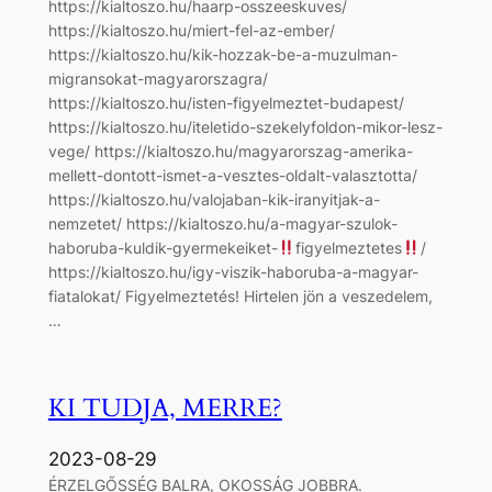
https://kialtoszo.hu/haarp-osszeeskuves/
https://kialtoszo.hu/miert-fel-az-ember/
https://kialtoszo.hu/kik-hozzak-be-a-muzulman-
migransokat-magyarorszagra/
https://kialtoszo.hu/isten-figyelmeztet-budapest/
https://kialtoszo.hu/iteletido-szekelyfoldon-mikor-lesz-
vege/ https://kialtoszo.hu/magyarorszag-amerika-
mellett-dontott-ismet-a-vesztes-oldalt-valasztotta/
https://kialtoszo.hu/valojaban-kik-iranyitjak-a-
nemzetet/ https://kialtoszo.hu/a-magyar-szulok-
haboruba-kuldik-gyermekeiket-
figyelmeztetes
/
https://kialtoszo.hu/igy-viszik-haboruba-a-magyar-
fiatalokat/ Figyelmeztetés! Hirtelen jön a veszedelem,
…
KI TUDJA, MERRE?
2023-08-29
ÉRZELGŐSSÉG BALRA, OKOSSÁG JOBBRA.