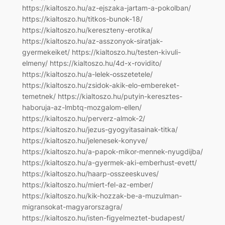
https://kialtoszo.hu/az-ejszaka-jartam-a-pokolban/
https://kialtoszo.hu/titkos-bunok-18/
https://kialtoszo.hu/kereszteny-erotika/
https://kialtoszo.hu/az-asszonyok-siratjak-
gyermekeiket/ https://kialtoszo.hu/testen-kivuli-
elmeny/ https://kialtoszo.hu/4d-x-rovidito/
https://kialtoszo.hu/a-lelek-osszetetele/
https://kialtoszo.hu/zsidok-akik-elo-embereket-
temetnek/ https://kialtoszo.hu/putyin-keresztes-
haboruja-az-lmbtq-mozgalom-ellen/
https://kialtoszo.hu/perverz-almok-2/
https://kialtoszo.hu/jezus-gyogyitasainak-titka/
https://kialtoszo.hu/jelenesek-konyve/
https://kialtoszo.hu/a-papok-mikor-mennek-nyugdijba/
https://kialtoszo.hu/a-gyermek-aki-emberhust-evett/
https://kialtoszo.hu/haarp-osszeeskuves/
https://kialtoszo.hu/miert-fel-az-ember/
https://kialtoszo.hu/kik-hozzak-be-a-muzulman-
migransokat-magyarorszagra/
https://kialtoszo.hu/isten-figyelmeztet-budapest/