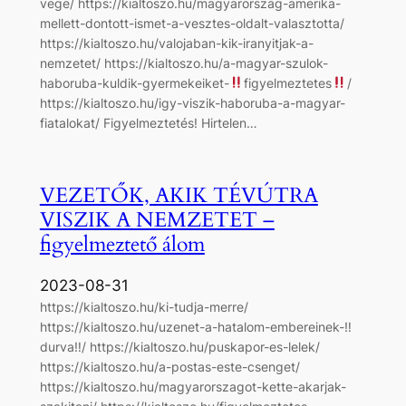
vege/ https://kialtoszo.hu/magyarorszag-amerika-
mellett-dontott-ismet-a-vesztes-oldalt-valasztotta/
https://kialtoszo.hu/valojaban-kik-iranyitjak-a-
nemzetet/ https://kialtoszo.hu/a-magyar-szulok-
haboruba-kuldik-gyermekeiket-
figyelmeztetes
/
https://kialtoszo.hu/igy-viszik-haboruba-a-magyar-
fiatalokat/ Figyelmeztetés! Hirtelen…
VEZETŐK, AKIK TÉVÚTRA
VISZIK A NEMZETET –
figyelmeztető álom
2023-08-31
https://kialtoszo.hu/ki-tudja-merre/
https://kialtoszo.hu/uzenet-a-hatalom-embereinek-‼
durva‼/ https://kialtoszo.hu/puskapor-es-lelek/
https://kialtoszo.hu/a-postas-este-csenget/
https://kialtoszo.hu/magyarorszagot-kette-akarjak-