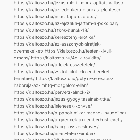
https://kialtoszo.hu/jezus-miert-nem-alapitott-vallast/
https://kialtoszo.hu/az-edenkerti-elbukas-jelentese/
https://kialtoszo.hu/miert-faj-a-szeretet/
https://kialtoszo.hu/az-ejszaka-jartam-a-pokolban/
https://kialtoszo.hu/titkos-bunok-18/
https://kialtoszo.hu/kereszteny-erotika/
https://kialtoszo.hu/az-asszonyok-siratjak-
gyermekeiket/ https://kialtoszo.hu/testen-kivuli-
elmeny/ https://kialtoszo.hu/4d-x-rovidito/
https://kialtoszo.hu/a-lelek-osszetetele/
https://kialtoszo.hu/zsidok-akik-elo-embereket-
temetnek/ https://kialtoszo.hu/putyin-keresztes-
haboruja-az-lmbtq-mozgalom-ellen/
https://kialtoszo.hu/perverz-almok-2/
https://kialtoszo.hu/jezus-gyogyitasainak-titka/
https://kialtoszo.hu/jelenesek-konyve/
https://kialtoszo.hu/a-papok-mikor-mennek-nyugdijba/
https://kialtoszo.hu/a-gyermek-aki-emberhust-evett/
https://kialtoszo.hu/haarp-osszeeskuves/
https://kialtoszo.hu/miert-fel-az-ember/