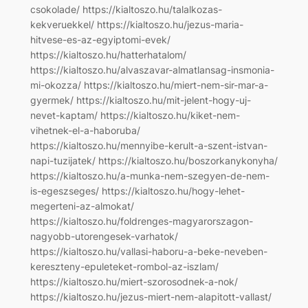
csokolade/ https://kialtoszo.hu/talalkozas-
kekveruekkel/ https://kialtoszo.hu/jezus-maria-
hitvese-es-az-egyiptomi-evek/
https://kialtoszo.hu/hatterhatalom/
https://kialtoszo.hu/alvaszavar-almatlansag-insmonia-
mi-okozza/ https://kialtoszo.hu/miert-nem-sir-mar-a-
gyermek/ https://kialtoszo.hu/mit-jelent-hogy-uj-
nevet-kaptam/ https://kialtoszo.hu/kiket-nem-
vihetnek-el-a-haboruba/
https://kialtoszo.hu/mennyibe-kerult-a-szent-istvan-
napi-tuzijatek/ https://kialtoszo.hu/boszorkanykonyha/
https://kialtoszo.hu/a-munka-nem-szegyen-de-nem-
is-egeszseges/ https://kialtoszo.hu/hogy-lehet-
megerteni-az-almokat/
https://kialtoszo.hu/foldrenges-magyarorszagon-
nagyobb-utorengesek-varhatok/
https://kialtoszo.hu/vallasi-haboru-a-beke-neveben-
kereszteny-epuleteket-rombol-az-iszlam/
https://kialtoszo.hu/miert-szorosodnek-a-nok/
https://kialtoszo.hu/jezus-miert-nem-alapitott-vallast/