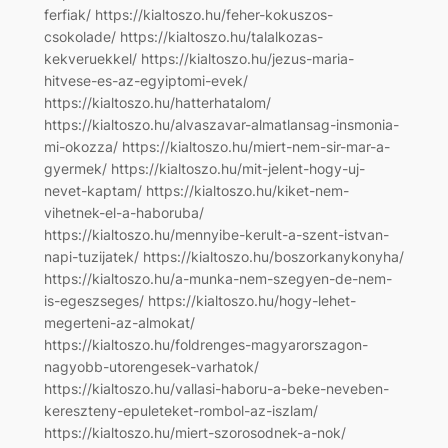
ferfiak/ https://kialtoszo.hu/feher-kokuszos-
csokolade/ https://kialtoszo.hu/talalkozas-
kekveruekkel/ https://kialtoszo.hu/jezus-maria-
hitvese-es-az-egyiptomi-evek/
https://kialtoszo.hu/hatterhatalom/
https://kialtoszo.hu/alvaszavar-almatlansag-insmonia-
mi-okozza/ https://kialtoszo.hu/miert-nem-sir-mar-a-
gyermek/ https://kialtoszo.hu/mit-jelent-hogy-uj-
nevet-kaptam/ https://kialtoszo.hu/kiket-nem-
vihetnek-el-a-haboruba/
https://kialtoszo.hu/mennyibe-kerult-a-szent-istvan-
napi-tuzijatek/ https://kialtoszo.hu/boszorkanykonyha/
https://kialtoszo.hu/a-munka-nem-szegyen-de-nem-
is-egeszseges/ https://kialtoszo.hu/hogy-lehet-
megerteni-az-almokat/
https://kialtoszo.hu/foldrenges-magyarorszagon-
nagyobb-utorengesek-varhatok/
https://kialtoszo.hu/vallasi-haboru-a-beke-neveben-
kereszteny-epuleteket-rombol-az-iszlam/
https://kialtoszo.hu/miert-szorosodnek-a-nok/