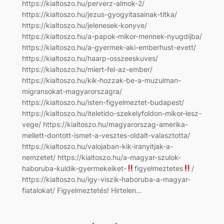
https://kialtoszo.hu/perverz-almok-2/
https://kialtoszo.hu/jezus-gyogyitasainak-titka/
https://kialtoszo.hu/jelenesek-konyve/
https://kialtoszo.hu/a-papok-mikor-mennek-nyugdijba/
https://kialtoszo.hu/a-gyermek-aki-emberhust-evett/
https://kialtoszo.hu/haarp-osszeeskuves/
https://kialtoszo.hu/miert-fel-az-ember/
https://kialtoszo.hu/kik-hozzak-be-a-muzulman-
migransokat-magyarorszagra/
https://kialtoszo.hu/isten-figyelmeztet-budapest/
https://kialtoszo.hu/iteletido-szekelyfoldon-mikor-lesz-
vege/ https://kialtoszo.hu/magyarorszag-amerika-
mellett-dontott-ismet-a-vesztes-oldalt-valasztotta/
https://kialtoszo.hu/valojaban-kik-iranyitjak-a-
nemzetet/ https://kialtoszo.hu/a-magyar-szulok-
haboruba-kuldik-gyermekeiket-
figyelmeztetes
/
https://kialtoszo.hu/igy-viszik-haboruba-a-magyar-
fiatalokat/ Figyelmeztetés! Hirtelen…