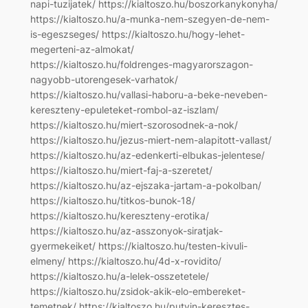
napi-tuzijatek/ https://kialtoszo.hu/boszorkanykonyha/
https://kialtoszo.hu/a-munka-nem-szegyen-de-nem-
is-egeszseges/ https://kialtoszo.hu/hogy-lehet-
megerteni-az-almokat/
https://kialtoszo.hu/foldrenges-magyarorszagon-
nagyobb-utorengesek-varhatok/
https://kialtoszo.hu/vallasi-haboru-a-beke-neveben-
kereszteny-epuleteket-rombol-az-iszlam/
https://kialtoszo.hu/miert-szorosodnek-a-nok/
https://kialtoszo.hu/jezus-miert-nem-alapitott-vallast/
https://kialtoszo.hu/az-edenkerti-elbukas-jelentese/
https://kialtoszo.hu/miert-faj-a-szeretet/
https://kialtoszo.hu/az-ejszaka-jartam-a-pokolban/
https://kialtoszo.hu/titkos-bunok-18/
https://kialtoszo.hu/kereszteny-erotika/
https://kialtoszo.hu/az-asszonyok-siratjak-
gyermekeiket/ https://kialtoszo.hu/testen-kivuli-
elmeny/ https://kialtoszo.hu/4d-x-rovidito/
https://kialtoszo.hu/a-lelek-osszetetele/
https://kialtoszo.hu/zsidok-akik-elo-embereket-
temetnek/ https://kialtoszo.hu/putyin-keresztes-