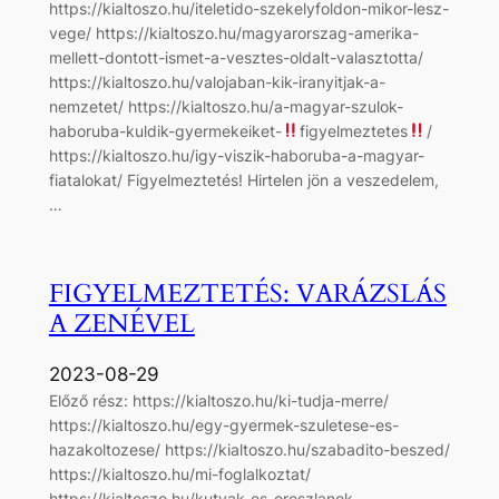
https://kialtoszo.hu/iteletido-szekelyfoldon-mikor-lesz-
vege/ https://kialtoszo.hu/magyarorszag-amerika-
mellett-dontott-ismet-a-vesztes-oldalt-valasztotta/
https://kialtoszo.hu/valojaban-kik-iranyitjak-a-
nemzetet/ https://kialtoszo.hu/a-magyar-szulok-
haboruba-kuldik-gyermekeiket-
figyelmeztetes
/
https://kialtoszo.hu/igy-viszik-haboruba-a-magyar-
fiatalokat/ Figyelmeztetés! Hirtelen jön a veszedelem,
…
FIGYELMEZTETÉS: VARÁZSLÁS
A ZENÉVEL
2023-08-29
Előző rész: https://kialtoszo.hu/ki-tudja-merre/
https://kialtoszo.hu/egy-gyermek-szuletese-es-
hazakoltozese/ https://kialtoszo.hu/szabadito-beszed/
https://kialtoszo.hu/mi-foglalkoztat/
https://kialtoszo.hu/kutyak-es-oroszlanok-