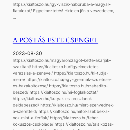
https://kialtoszo.hu/igy-viszik-haboruba-a-magyar-
fiatalokat/ Figyelmeztetés! Hirtelen jön a veszedelem,
…
A POSTÁS ESTE CSENGET
2023-08-30
https://kialtoszo.hu/magyarorszagot-kette-akarjak-
szakitani/ https://kialtoszo.hu/figyelmeztetes-
varazslas-a-zenevel/ https://kialtoszo.hu/ki-tudja-
merre/ https://kialtoszo.hu/egy-gyermek-szuletese-
es-hazakoltozese/ https://kialtoszo.hu/szabadito-
beszed/ https://kialtoszo.hu/mi-foglalkoztat/
https://kialtoszo.hu/kutyak-es-oroszlanok-
peldabeszed/ https://kialtoszo.hu/miert-szenvednek-
a-szeretteid/ https://kialtoszo.hu/mitol-szebbek-a-
nok-mint-a-ferfiak/ https://kialtoszo.hu/feher-
kokuszos-csokolade/ https://kialtoszo.hu/talalkozas-