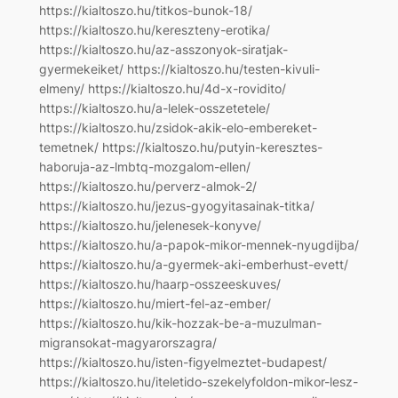
https://kialtoszo.hu/titkos-bunok-18/
https://kialtoszo.hu/kereszteny-erotika/
https://kialtoszo.hu/az-asszonyok-siratjak-
gyermekeiket/ https://kialtoszo.hu/testen-kivuli-
elmeny/ https://kialtoszo.hu/4d-x-rovidito/
https://kialtoszo.hu/a-lelek-osszetetele/
https://kialtoszo.hu/zsidok-akik-elo-embereket-
temetnek/ https://kialtoszo.hu/putyin-keresztes-
haboruja-az-lmbtq-mozgalom-ellen/
https://kialtoszo.hu/perverz-almok-2/
https://kialtoszo.hu/jezus-gyogyitasainak-titka/
https://kialtoszo.hu/jelenesek-konyve/
https://kialtoszo.hu/a-papok-mikor-mennek-nyugdijba/
https://kialtoszo.hu/a-gyermek-aki-emberhust-evett/
https://kialtoszo.hu/haarp-osszeeskuves/
https://kialtoszo.hu/miert-fel-az-ember/
https://kialtoszo.hu/kik-hozzak-be-a-muzulman-
migransokat-magyarorszagra/
https://kialtoszo.hu/isten-figyelmeztet-budapest/
https://kialtoszo.hu/iteletido-szekelyfoldon-mikor-lesz-