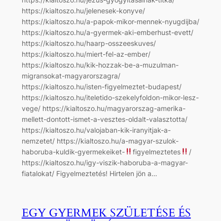
https://kialtoszo.hu/jelenesek-konyve/
https://kialtoszo.hu/a-papok-mikor-mennek-nyugdijba/
https://kialtoszo.hu/a-gyermek-aki-emberhust-evett/
https://kialtoszo.hu/haarp-osszeeskuves/
https://kialtoszo.hu/miert-fel-az-ember/
https://kialtoszo.hu/kik-hozzak-be-a-muzulman-
migransokat-magyarorszagra/
https://kialtoszo.hu/isten-figyelmeztet-budapest/
https://kialtoszo.hu/iteletido-szekelyfoldon-mikor-lesz-
vege/ https://kialtoszo.hu/magyarorszag-amerika-
mellett-dontott-ismet-a-vesztes-oldalt-valasztotta/
https://kialtoszo.hu/valojaban-kik-iranyitjak-a-
nemzetet/ https://kialtoszo.hu/a-magyar-szulok-
haboruba-kuldik-gyermekeiket-
figyelmeztetes
/
https://kialtoszo.hu/igy-viszik-haboruba-a-magyar-
fiatalokat/ Figyelmeztetés! Hirtelen jön a…
EGY GYERMEK SZÜLETÉSE ÉS