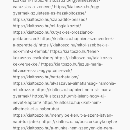
szakitani/ https://kialtoszo.hu/figyelmeztetes-
varazslas-a-zenevel/ https://kialtoszo.hu/egy-
gyermek-szuletese-es-hazakoltozese/
https://kialtoszo.hu/szabadito-beszed/
https://kialtoszo.hu/mi-foglalkoztat/
https://kialtoszo.hu/kutyak-es-oroszlanok-
peldabeszed/ https://kialtoszo.hu/miert-szenvednek-
a-szeretteid/ https://kialtoszo.hu/mitol-szebbek-a-
nok-mint-a-ferfiak/ https://kialtoszo.hu/feher-
kokuszos-csokolade/ https://kialtoszo.hu/talalkozas-
kekveruekkel/ https://kialtoszo.hu/jezus-maria-
hitvese-es-az-egyiptomi-evek/
https://kialtoszo.hu/hatterhatalom/
https://kialtoszo.hu/alvaszavar-almatlansag-insmonia-
mi-okozza/ https://kialtoszo.hu/miert-nem-sir-mar-a-
gyermek/ https://kialtoszo.hu/mit-jelent-hogy-uj-
nevet-kaptam/ https://kialtoszo.hu/kiket-nem-
vihetnek-el-a-haboruba/
https://kialtoszo.hu/mennyibe-kerult-a-szent-istvan-
napi-tuzijatek/ https://kialtoszo.hu/boszorkanykonyha/
https://kialtoszo.hu/a-munka-nem-szegyen-de-nem-