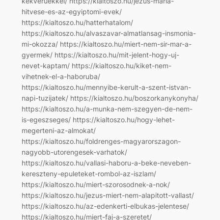
kekveruekkel/ https://kialtoszo.hu/jezus-maria-
hitvese-es-az-egyiptomi-evek/
https://kialtoszo.hu/hatterhatalom/
https://kialtoszo.hu/alvaszavar-almatlansag-insmonia-
mi-okozza/ https://kialtoszo.hu/miert-nem-sir-mar-a-
gyermek/ https://kialtoszo.hu/mit-jelent-hogy-uj-
nevet-kaptam/ https://kialtoszo.hu/kiket-nem-
vihetnek-el-a-haboruba/
https://kialtoszo.hu/mennyibe-kerult-a-szent-istvan-
napi-tuzijatek/ https://kialtoszo.hu/boszorkanykonyha/
https://kialtoszo.hu/a-munka-nem-szegyen-de-nem-
is-egeszseges/ https://kialtoszo.hu/hogy-lehet-
megerteni-az-almokat/
https://kialtoszo.hu/foldrenges-magyarorszagon-
nagyobb-utorengesek-varhatok/
https://kialtoszo.hu/vallasi-haboru-a-beke-neveben-
kereszteny-epuleteket-rombol-az-iszlam/
https://kialtoszo.hu/miert-szorosodnek-a-nok/
https://kialtoszo.hu/jezus-miert-nem-alapitott-vallast/
https://kialtoszo.hu/az-edenkerti-elbukas-jelentese/
https://kialtoszo.hu/miert-faj-a-szeretet/