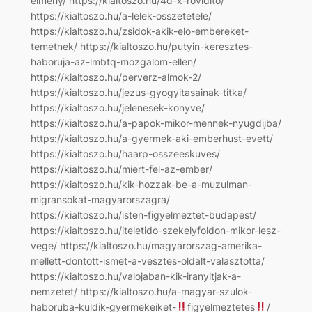
elmeny/ https://kialtoszo.hu/4d-x-rovidito/
https://kialtoszo.hu/a-lelek-osszetetele/
https://kialtoszo.hu/zsidok-akik-elo-embereket-
temetnek/ https://kialtoszo.hu/putyin-keresztes-
haboruja-az-lmbtq-mozgalom-ellen/
https://kialtoszo.hu/perverz-almok-2/
https://kialtoszo.hu/jezus-gyogyitasainak-titka/
https://kialtoszo.hu/jelenesek-konyve/
https://kialtoszo.hu/a-papok-mikor-mennek-nyugdijba/
https://kialtoszo.hu/a-gyermek-aki-emberhust-evett/
https://kialtoszo.hu/haarp-osszeeskuves/
https://kialtoszo.hu/miert-fel-az-ember/
https://kialtoszo.hu/kik-hozzak-be-a-muzulman-
migransokat-magyarorszagra/
https://kialtoszo.hu/isten-figyelmeztet-budapest/
https://kialtoszo.hu/iteletido-szekelyfoldon-mikor-lesz-
vege/ https://kialtoszo.hu/magyarorszag-amerika-
mellett-dontott-ismet-a-vesztes-oldalt-valasztotta/
https://kialtoszo.hu/valojaban-kik-iranyitjak-a-
nemzetet/ https://kialtoszo.hu/a-magyar-szulok-
haboruba-kuldik-gyermekeiket-
figyelmeztetes
/