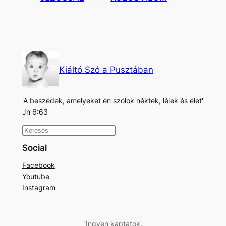
Kiáltó Szó a Pusztában
'A beszédek, amelyeket én szólok néktek, lélek és élet'
Jn 6:63
K
e
Social
r
Facebook
e
Youtube
s
Instagram
é
s
‘Ingyen kaptátok.