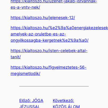
https://kialtoszo.hu/uzenet-jakab-istvannak-
es-a-vntv-nek/
https://kialtoszo.hu/jelenesek-12/
https://kialtoszo.hu/%e2%9a%a0energiakezelesek
amelyek-az-oruletbe-es-az-
ongyilkossagba-kergetnek%e2%9a%a0/
https://kialtoszo.hu/isten-celebek-altal-
tanit/
https://kialtoszo.hu/figyelmeztetes-56-
megismetlodik/
Előző:
JÓGA
Következő:
JÉZUSSAL
KÖZÖS ÁLOM