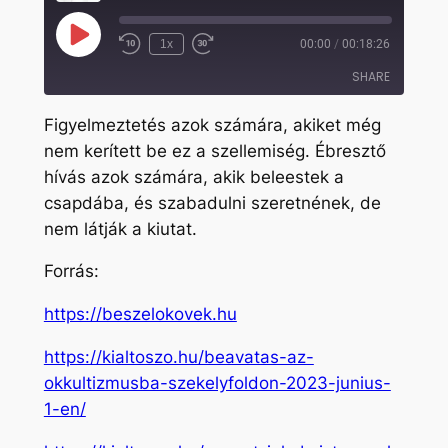
Play
1x
00:00
/
00:18:26
Rewind
Fast
Episode
10
Forward
SHARE
Seconds
30
seconds
Figyelmeztetés azok számára, akiket még
SHARE
nem kerített be ez a szellemiség. Ébresztő
hívás azok számára, akik beleestek a
LINK
csapdába, és szabadulni szeretnének, de
EMBED
nem látják a kiutat.
Forrás:
https://beszelokovek.hu
https://kialtoszo.hu/beavatas-az-
okkultizmusba-szekelyfoldon-2023-junius-
1-en/