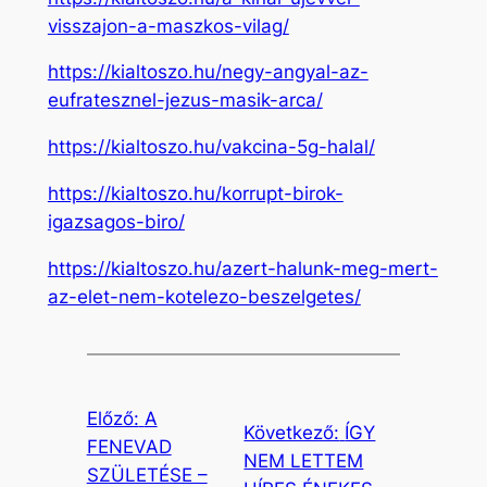
visszajon-a-maszkos-vilag/
https://kialtoszo.hu/negy-angyal-az-
eufratesznel-jezus-masik-arca/
https://kialtoszo.hu/vakcina-5g-halal/
https://kialtoszo.hu/korrupt-birok-
igazsagos-biro/
https://kialtoszo.hu/azert-halunk-meg-mert-
az-elet-nem-kotelezo-beszelgetes/
Előző:
A
Következő:
ÍGY
FENEVAD
NEM LETTEM
SZÜLETÉSE –