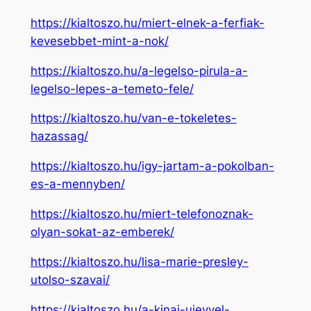
https://kialtoszo.hu/miert-elnek-a-ferfiak-
kevesebbet-mint-a-nok/
https://kialtoszo.hu/a-legelso-pirula-a-
legelso-lepes-a-temeto-fele/
https://kialtoszo.hu/van-e-tokeletes-
hazassag/
https://kialtoszo.hu/igy-jartam-a-pokolban-
es-a-mennyben/
https://kialtoszo.hu/miert-telefonoznak-
olyan-sokat-az-emberek/
https://kialtoszo.hu/lisa-marie-presley-
utolso-szavai/
https://kialtoszo.hu/a-kinai-ujevvel-