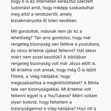
hogy ő is az interneten keresztül szerzett
tudomást arról, hogy miképp szabadulhat
meg attól a rendszertől, amely
kizsákmányolta őt Isten nevében.
Mit gondoltok, másnak nem jár ez a
lehetőség? Tán arra gondolsz, hogy már
rengeteg bizonyság van feltéve a youtubera,
és nincs értelme újakat feltenni? Hát akkor
miért nem ezzel kezdtük? A bibliában
rengeteg bizonyság volt már Jézus előtt is.
Mi értelme volt annak, hogy még Ő is lejött
Földre, a ‘világ hálójába’, hogy
megszabadítsa a megkötözötteket? A Biblia
tele van bizonyságokkal. Mi értelme volt
feltenni egyet is a YouTubera? Miért voltam
olyan bolond, hogy feltettem a
bizonyságaimat a világ hálójára? Hisz ott a