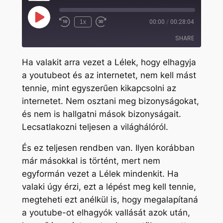
Play
1x
00:00
/
00:28:04
Rewind
Fast
Episode
10
Forward
SHARE
Seconds
30
seconds
Ha valakit arra vezet a Lélek, hogy elhagyja
SHARE
a youtubeot és az internetet, nem kell mást
tennie, mint egyszerűen kikapcsolni az
LINK
internetet. Nem osztani meg bizonyságokat,
EMBED
és nem is hallgatni mások bizonyságait.
Lecsatlakozni teljesen a világhálóról.
És ez teljesen rendben van. Ilyen korábban
már másokkal is történt, mert nem
egyformán vezet a Lélek mindenkit. Ha
valaki úgy érzi, ezt a lépést meg kell tennie,
megteheti ezt anélkül is, hogy megalapítaná
a youtube-ot elhagyók vallását azok után,