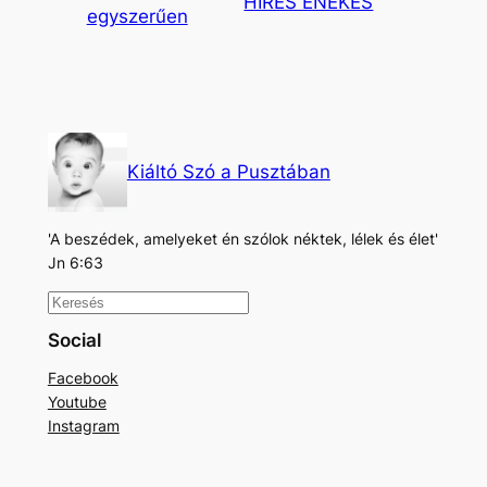
HÍRES ÉNEKES
egyszerűen
Kiáltó Szó a Pusztában
'A beszédek, amelyeket én szólok néktek, lélek és élet'
Jn 6:63
K
e
Social
r
Facebook
e
Youtube
s
Instagram
é
s