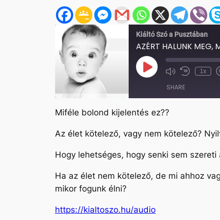
Kiáltó Szó a Pusztában
AZÉRT HALUNK MEG, M
Play
1x
Mute/Unmute
Rewind
Episode
Episode
10
SHARE
Seconds
Miféle bolond kijelentés ez??
SHARE
Az élet kötelező, vagy nem kötelező? Nyil
LINK
Hogy lehetséges, hogy senki sem szereti 
EMBED
Ha az élet nem kötelező, de mi ahhoz vag
mikor fogunk élni?
https://kialtoszo.hu/audio