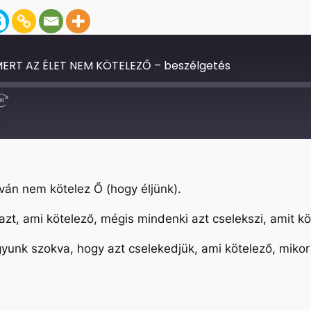
ERT AZ ÉLET NEM KÖTELEZŐ – beszélgetés
Fast
Forward
30
seconds
ván nem kötelez Ő (hogy éljünk).
azt, ami kötelező, mégis mindenki azt cselekszi, amit k
yunk szokva, hogy azt cselekedjük, ami kötelező, mikor 