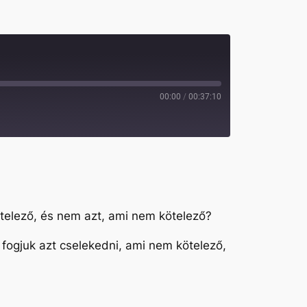
00:00
/
00:37:10
ötelező, és nem azt, ami nem kötelező?
fogjuk azt cselekedni, ami nem kötelező,