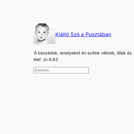
Kiáltó Szó a Pusztában
'A beszédek, amelyeket én szólok néktek, lélek és
élet' Jn 6:63
K
e
r
e
s
é
s