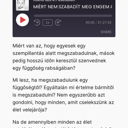
MIÉRT
Play
1x
00:00
/
01:27:43
Rewind
Fast
Episode
10
Forward
SHARE
Seconds
30
seconds
Miért van az, hogy egyesek egy
SHARE
szempillantás alatt megszabadulnak, mások
pedig hosszú időn keresztül szenvednek
LINK
egy függőség rabságában?
EMBED
Mi lesz, ha megszabadulunk egy
függőségtől? Egyáltalán mi értelme bármitől
is megszabadulni? Nem egyszerűbb azt
gondolni, hogy minden, amit cselekszünk az
élet velejárója?
Na de amennyiben minden az élet