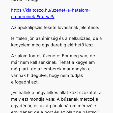
https://kialtoszo.hu/uzenet-a-hatalom-
embereinek-‼durva‼/
Az apokalipszis fekete lovasának jelentése:
Hirtelen jön az éhínség és a nélkülözés, de a
kegyelem még egy darabig elérhető lesz.
Az álom fontos üzenete: Bor még van, de
már nem kell senkinek. Tehát a kegyelem
még tart, de az emberek már annyira el
vannak hidegülve, hogy nem tudják
elfogadni azt.
„És hallék a négy lelkes állat közt szózatot, a
mely ezt mondja vala: A búzának mérczéje
egy dénár, és az árpának három mérczéje
egy dénár; de a bort és az olajt ne bántsd.”