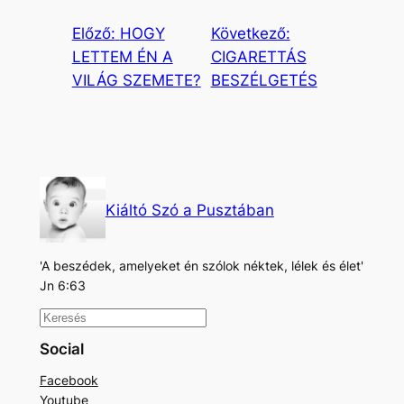
Előző:
HOGY
Következő:
LETTEM ÉN A
CIGARETTÁS
VILÁG SZEMETE?
BESZÉLGETÉS
Kiáltó Szó a Pusztában
'A beszédek, amelyeket én szólok néktek, lélek és élet'
Jn 6:63
K
e
Social
r
Facebook
e
Youtube