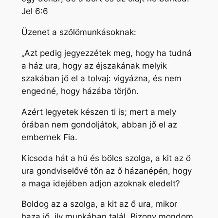
Jel 6:6
Üzenet a szőlőmunkásoknak:
„Azt pedig jegyezzétek meg, hogy ha tudná
a ház ura, hogy az éjszakának melyik
szakában jő el a tolvaj: vigyázna, és nem
engedné, hogy házába törjön.
Azért legyetek készen ti is; mert a mely
órában nem gondoljátok, abban jő el az
embernek Fia.
Kicsoda hát a hű és bölcs szolga, a kit az ő
ura gondviselővé tőn az ő házanépén, hogy
a maga idejében adjon azoknak eledelt?
Boldog az a szolga, a kit az ő ura, mikor
haza jő, ily munkában talál. Bizony mondom