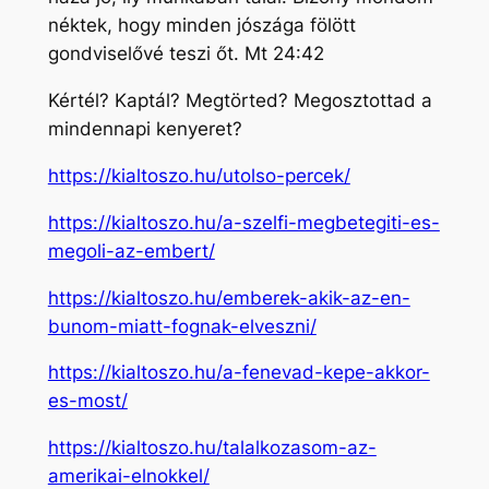
néktek, hogy minden jószága fölött
gondviselővé teszi őt. Mt 24:42
Kértél? Kaptál? Megtörted? Megosztottad a
mindennapi kenyeret?
https://kialtoszo.hu/utolso-percek/
https://kialtoszo.hu/a-szelfi-megbetegiti-es-
megoli-az-embert/
https://kialtoszo.hu/emberek-akik-az-en-
bunom-miatt-fognak-elveszni/
https://kialtoszo.hu/a-fenevad-kepe-akkor-
es-most/
https://kialtoszo.hu/talalkozasom-az-
amerikai-elnokkel/