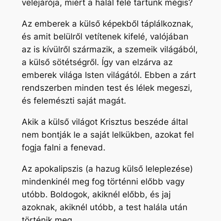
velejárója, miért a halál felé tartunk mégis?
Az emberek a külső képekből táplálkoznak,
és amit belülről vetítenek kifelé, valójában
az is kívülről származik, a szemeik világából,
a külső sötétségről. Így van elzárva az
emberek világa Isten világától. Ebben a zárt
rendszerben minden test és lélek megeszi,
és felemészti saját magát.
Akik a külső világot Krisztus beszéde által
nem bontják le a saját lelkükben, azokat fel
fogja falni a fenevad.
Az apokalipszis (a hazug külső leleplezése)
mindenkinél meg fog történni előbb vagy
utóbb. Boldogok, akiknél előbb, és jaj
azoknak, akiknél utóbb, a test halála után
történik meg.