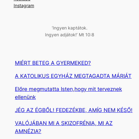
s
Instagram
é
s
‘Ingyen kaptátok.
Ingyen adjátok!’ Mt 10:8
MIÉRT BETEG A GYERMEKED?
A KATOLIKUS EGYHÁZ MEGTAGADTA MÁRIÁT
Előre megmutatta Isten,hogy mit terveznek
ellenünk
JÉG AZ ÉGBŐL! FEDEZÉKBE, AMÍG NEM KÉSŐ!
VALÓJÁBAN MI A SKIZOFRÉNIA, MI AZ
AMNÉZIA?