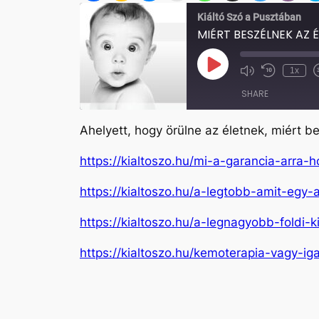
Kiáltó Szó a Pusztában
MIÉRT BESZÉLNEK AZ 
Play
1x
Mute/Unmute
Rewind
Episode
Episode
10
SHARE
Seconds
Ahelyett, hogy örülne az életnek, miért bes
SHARE
https://kialtoszo.hu/mi-a-garancia-arra-h
LINK
https://kialtoszo.hu/a-legtobb-amit-eg
EMBED
https://kialtoszo.hu/a-legnagyobb-foldi-k
https://kialtoszo.hu/kemoterapia-vagy-ig