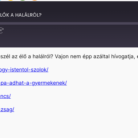
ÉLŐK A HALÁLRÓL?
Fast
Forward
30
seconds
zél az élő a halálról? Vajon nem épp azáltal hívogatja, é
ogy-istentol-szolok/
y-apa-adhat-a-gyermekenek/
incs/
azsag/