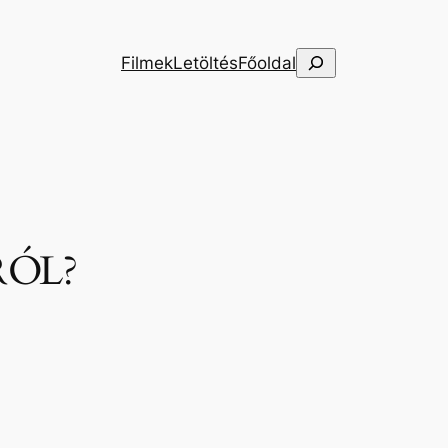
Keresés
Filmek
Letöltés
Főoldal
RÓL?