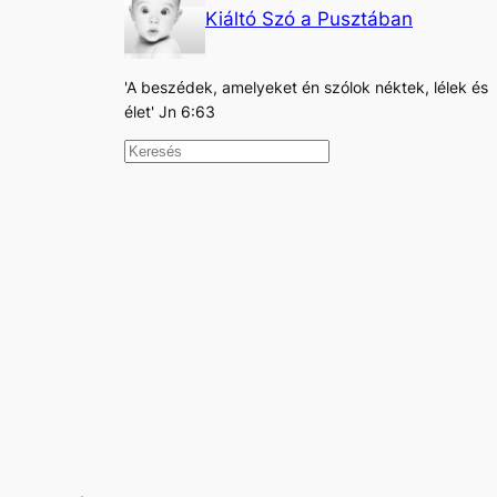
Kiáltó Szó a Pusztában
'A beszédek, amelyeket én szólok néktek, lélek és
élet' Jn 6:63
K
e
r
e
s
é
s