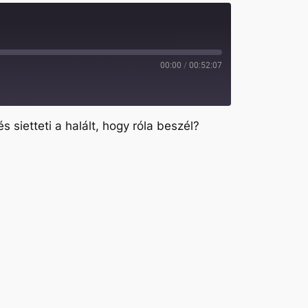
00:00
/
00:52:07
s sietteti a halált, hogy róla beszél?