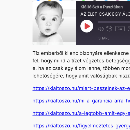
Kiáltó Szó a Pusztában
AZ ÉLET CSAK EGY ÁL
Play
1x
Mute/Unmute
Rewind
Episode
Episode
10
SHARE
Seconds
Tíz emberből kilenc bizonyára ellenkezne
SHARE
fel, hogy mind a tízet végzetes betegségg
LINK
e, ha ez csak egy álom lenne, többen mo
lehetőségére, hogy amit valóságbak hisz
EMBED
https://kialtoszo.hu/miert-beszelnek-az-el
https://kialtoszo.hu/mi-a-garancia-arra-h
https://kialtoszo.hu/a-legtobb-amit-eg
https://kialtoszo.hu/figyelmeztetes-gyerg