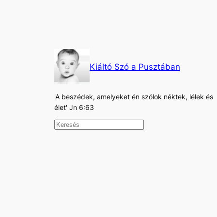
Kiáltó Szó a Pusztában
'A beszédek, amelyeket én szólok néktek, lélek és
élet' Jn 6:63
K
e
r
e
s
é
s