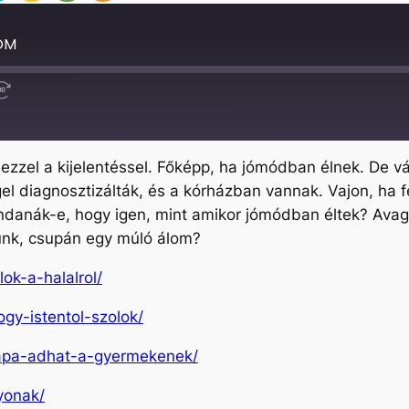
OM
Fast
Forward
30
seconds
 ezzel a kijelentéssel. Főképp, ha jómódban élnek. De 
el diagnosztizálták, és a kórházban vannak. Vajon, ha 
ndanák-e, hogy igen, mint amikor jómódban éltek? Ava
ünk, csupán egy múló álom?
ok-a-halalrol/
ogy-istentol-szolok/
y-apa-adhat-a-gyermekenek/
yonak/