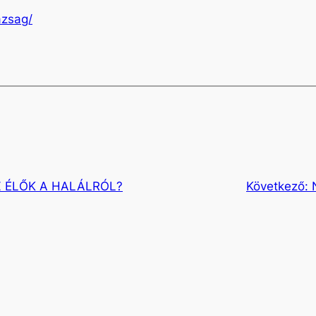
azsag/
Z ÉLŐK A HALÁLRÓL?
Következő: