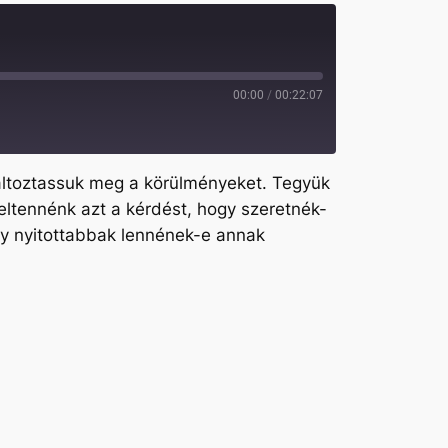
00:00
/
00:22:07
változtassuk meg a körülményeket. Tegyük
feltennénk azt a kérdést, hogy szeretnék-
gy nyitottabbak lennének-e annak