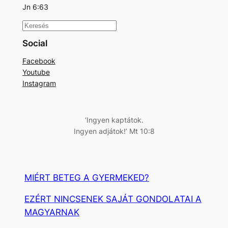
Jn 6:63
K
e
Social
r
Facebook
e
Youtube
s
Instagram
é
s
‘Ingyen kaptátok.
Ingyen adjátok!’ Mt 10:8
MIÉRT BETEG A GYERMEKED?
EZÉRT NINCSENEK SAJÁT GONDOLATAI A
MAGYARNAK