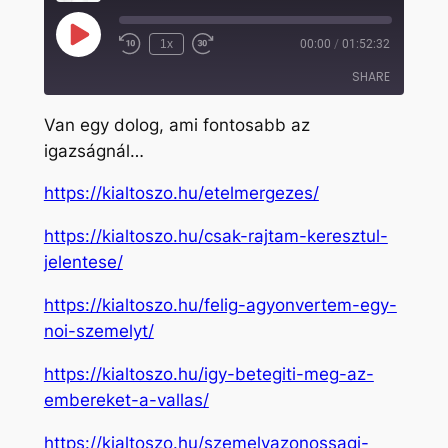
Play
1x
00:00
/
01:52:32
Rewind
Fast
Episode
10
Forward
SHARE
Seconds
30
seconds
Van egy dolog, ami fontosabb az
SHARE
igazságnál…
LINK
https://kialtoszo.hu/etelmergezes/
EMBED
https://kialtoszo.hu/csak-rajtam-keresztul-
jelentese/
https://kialtoszo.hu/felig-agyonvertem-egy-
noi-szemelyt/
https://kialtoszo.hu/igy-betegiti-meg-az-
embereket-a-vallas/
https://kialtoszo.hu/szemelyazonossagi-