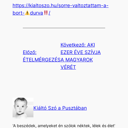
https://kialtoszo.hu/sorre-valtoztattam-a-
bort-
durva
/
Következő:
AKI
Előző:
EZER ÉVE SZÍVJA
ÉTELMÉRGEZÉS
A MAGYAROK
VÉRÉT
Kiáltó Szó a Pusztában
'A beszédek, amelyeket én szólok néktek, lélek és élet'