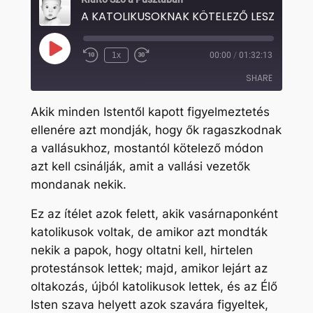
Play
1x
00:00
/
01:32:13
Rewind
Fast
Episode
10
Forward
SHARE
Seconds
30
seconds
Akik minden Istentől kapott figyelmeztetés
SHARE
ellenére azt mondják, hogy ők ragaszkodnak
a vallásukhoz, mostantól kötelező módon
LINK
azt kell csinálják, amit a vallási vezetők
EMBED
mondanak nekik.
Ez az ítélet azok felett, akik vasárnaponként
katolikusok voltak, de amikor azt mondták
nekik a papok, hogy oltatni kell, hirtelen
protestánsok lettek; majd, amikor lejárt az
oltakozás, újból katolikusok lettek, és az Élő
Isten szava helyett azok szavára figyeltek,