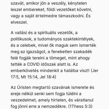
szavát, amikor jön a veszély, kénytelen
leszel embereket, földi vezetőket követni,
vagy a saját értelmedre támaszkodni. És
elveszel.
A vallási és a spirituális vezetők, a
politikusok, a tudományos szaktekintélyek,
és a celebek, mivel ők maguk sem ismerték
meg az igazságot, a feneketlen szakadék
felé fogják terelni a tömeget, mint ahogy
tették a COVID időszak alatt is. Az
emberkövetés mindenkit a halálba visz!! (Jer
17:5, Mt 15:14, Jel 18:4)
Az Úristen megtartó szavának ismerete és
ereje nélkül senki sem fogja túlélni a
veszedelmet, amely hirtelen, és váratlanul
fog jönni erre a nemzedékre. (1Thess 5:3)