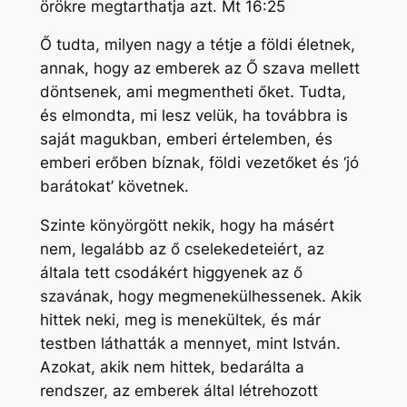
örökre megtarthatja azt. Mt 16:25
Ő tudta, milyen nagy a tétje a földi életnek,
annak, hogy az emberek az Ő szava mellett
döntsenek, ami megmentheti őket. Tudta,
és elmondta, mi lesz velük, ha továbbra is
saját magukban, emberi értelemben, és
emberi erőben bíznak, földi vezetőket és ‘jó
barátokat’ követnek.
Szinte könyörgött nekik, hogy ha másért
nem, legalább az ő cselekedeteiért, az
általa tett csodákért higgyenek az ő
szavának, hogy megmenekülhessenek. Akik
hittek neki, meg is menekültek, és már
testben láthatták a mennyet, mint István.
Azokat, akik nem hittek, bedarálta a
rendszer, az emberek által létrehozott