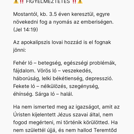
FIGYELMEZTETÉS
Mostantól, kb. 3.5 éven keresztül, egyre
növekedni fog a nyomás az emberiségen.
(Jel 14:19)
Az apokalipszis lovai hozzád is el fognak
jönni:
Fehér ló – betegség, egészségi problémák,
fájdalom. Vörös ló – veszekedés,
háborúság, lelki békétlenség, depresszió.
Fekete ló – nélkülözés, szegénység,
éhínség. Sárga ló – halál.
Ha nem ismerted meg az igazságot, amit az
Úristen kijelentett Jézus szavai által, nem
fogod megérteni, mi történik körülötted. Ha
nem születtél újjá, és nem hallod Teremtőd