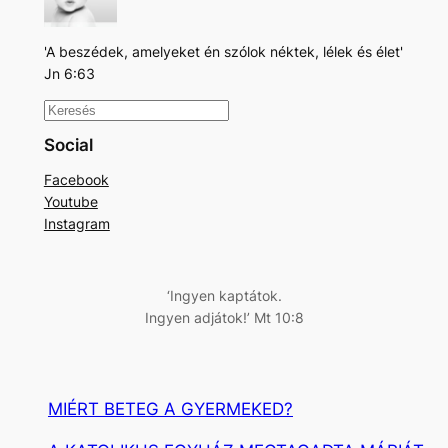
'A beszédek, amelyeket én szólok néktek, lélek és élet'
Jn 6:63
K
e
Social
r
Facebook
e
Youtube
s
Instagram
é
s
‘Ingyen kaptátok.
Ingyen adjátok!’ Mt 10:8
MIÉRT BETEG A GYERMEKED?