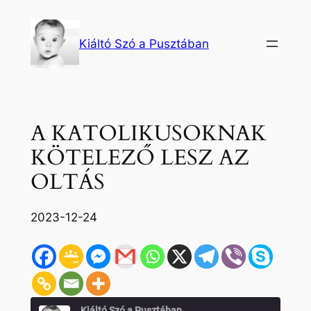
Ugrás
a
Kiáltó Szó a Pusztában
tartalomhoz
A KATOLIKUSOKNAK
KÖTELEZŐ LESZ AZ
OLTÁS
2023-12-24
Kiáltó Szó a Pusztában