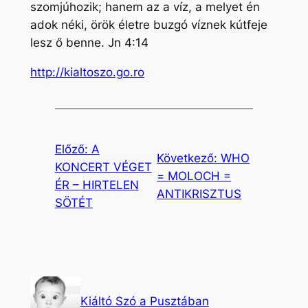
szomjúhozik; hanem az a víz, a melyet én
adok néki, örök életre buzgó víznek kútfeje
lesz ő benne. Jn 4:14
http://kialtoszo.go.ro
Előző:
A
Következő:
WHO
KONCERT VÉGET
= MOLOCH =
ÉR – HIRTELEN
ANTIKRISZTUS
SÖTÉT
Kiáltó Szó a Pusztában