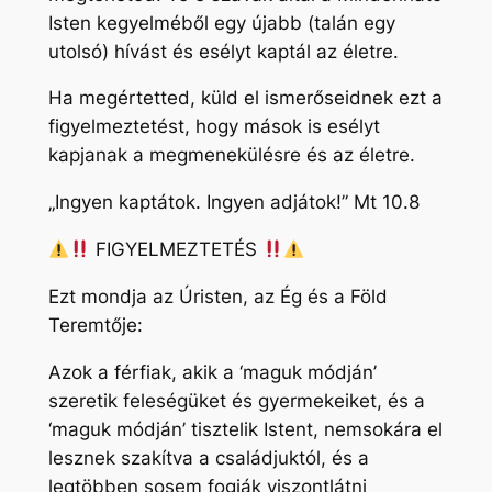
Isten kegyelméből egy újabb (talán egy
utolsó) hívást és esélyt kaptál az életre.
Ha megértetted, küld el ismerőseidnek ezt a
figyelmeztetést, hogy mások is esélyt
kapjanak a megmenekülésre és az életre.
„Ingyen kaptátok. Ingyen adjátok!” Mt 10.8
FIGYELMEZTETÉS
Ezt mondja az Úristen, az Ég és a Föld
Teremtője:
Azok a férfiak, akik a ‘maguk módján’
szeretik feleségüket és gyermekeiket, és a
‘maguk módján’ tisztelik Istent, nemsokára el
lesznek szakítva a családjuktól, és a
legtöbben sosem fogják viszontlátni