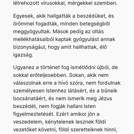
létrehozott vírusokkal, mérgekkel szemben.
Egyesek, akik hallgatták a beszédüket, és
örömmel fogadták, minden betegségből
meggyógyultak. Mások pedig az oltás
mellékhatásaiból kaptak gyógyulást annak
bizonyságául, hogy amit hallhattak, élő
igazság.
Ugyanez a történet fog ismétlődni újból, de
sokkal erőteljesebben. Sokan, akik nem
válaszolnak erre a hívó szóra, nem fordulnak
személyesen Istenhez látásért, és a bűneik
bocsánatáért, és nem ismerik meg Jézus
beszédét, nem fogják hallani Isten
figyelmeztetését. Ezért amikor jön a
veszedelem, kénytelenek lesznek földi
vezetőket követni, földi szeretteiknek hinni,