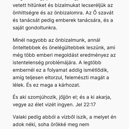
vetett hitünket és bizalmukat lecseréljük az
önhittségre és az önbizalomra. Az Ő szavát
és tanácsát pedig emberek tanácsára, és a
saját gondoltunkra.
Minél nagyobb az önbizalmunk, annál
önteltebbek és önelégültebbek leszünk, ami
még több emberi megoldást eredményez az
istentelenség problémájára. A legtöbb
embernél ez a folyamat addig ismétlődik,
amíg teljesen eltorzul, felemészti magát a
lélek. És ez maga a kárhozat.
És aki szomjúhozik, jőjjön el; és a ki akarja,
vegye az élet vizét ingyen. Jel 22:17
Valaki pedig abból a vízből iszik, a melyet én
adok néki, soha örökké meg nem