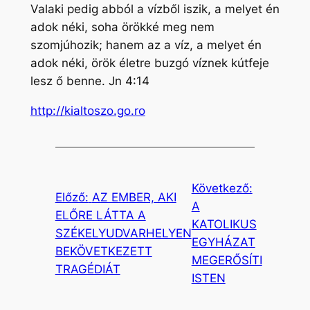
Valaki pedig abból a vízből iszik, a melyet én
adok néki, soha örökké meg nem
szomjúhozik; hanem az a víz, a melyet én
adok néki, örök életre buzgó víznek kútfeje
lesz ő benne. Jn 4:14
http://kialtoszo.go.ro
Következő:
Előző:
AZ EMBER, AKI
A
ELŐRE LÁTTA A
KATOLIKUS
SZÉKELYUDVARHELYEN
EGYHÁZAT
BEKÖVETKEZETT
MEGERŐSÍTI
TRAGÉDIÁT
ISTEN