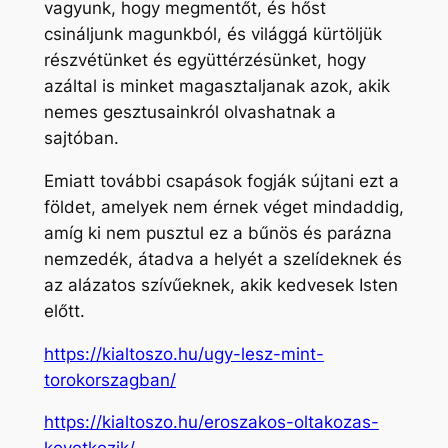
vagyunk, hogy megmentőt, és hőst
csináljunk magunkból, és világgá kürtöljük
részvétünket és együttérzésünket, hogy
azáltal is minket magasztaljanak azok, akik
nemes gesztusainkról olvashatnak a
sajtóban.
Emiatt további csapások fogják sújtani ezt a
földet, amelyek nem érnek véget mindaddig,
amíg ki nem pusztul ez a bűnös és parázna
nemzedék, átadva a helyét a szelídeknek és
az alázatos szívűeknek, akik kedvesek Isten
előtt.
https://kialtoszo.hu/ugy-lesz-mint-
torokorszagban/
https://kialtoszo.hu/eroszakos-oltakozas-