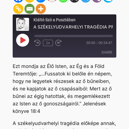
Kiáltó Szó a Pusztában
Play
1x
00:00
/
00:54:47
Rewind
Fast
Episode
10
Forward
SHARE
Seconds
30
seconds
Ezt mondja az Élő Isten, az Ég és a Föld
SHARE
Teremtője: „…Fussatok ki belőle én népem,
hogy ne legyetek részesek az ő bűneiben,
LINK
és ne kapjatok az ő csapásaiból: Mert az ő
EMBED
bűnei az égig hatottak, és megemlékezett
az Isten az ő gonoszságairól.” Jelenések
könyve 18:4
A székelyudvarhelyi tragédia előképe annak,