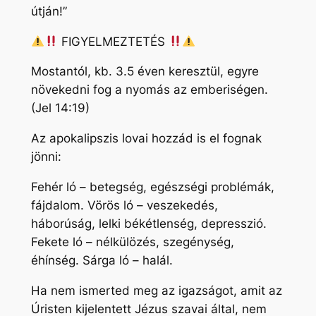
útján!”
FIGYELMEZTETÉS
Mostantól, kb. 3.5 éven keresztül, egyre
növekedni fog a nyomás az emberiségen.
(Jel 14:19)
Az apokalipszis lovai hozzád is el fognak
jönni:
Fehér ló – betegség, egészségi problémák,
fájdalom. Vörös ló – veszekedés,
háborúság, lelki békétlenség, depresszió.
Fekete ló – nélkülözés, szegénység,
éhínség. Sárga ló – halál.
Ha nem ismerted meg az igazságot, amit az
Úristen kijelentett Jézus szavai által, nem