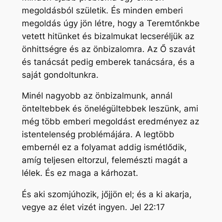
megoldásból születik. És minden emberi
megoldás úgy jön létre, hogy a Teremtőnkbe
vetett hitünket és bizalmukat lecseréljük az
önhittségre és az önbizalomra. Az Ő szavát
és tanácsát pedig emberek tanácsára, és a
saját gondoltunkra.
Minél nagyobb az önbizalmunk, annál
önteltebbek és önelégültebbek leszünk, ami
még több emberi megoldást eredményez az
istentelenség problémájára. A legtöbb
embernél ez a folyamat addig ismétlődik,
amíg teljesen eltorzul, felemészti magát a
lélek. És ez maga a kárhozat.
És aki szomjúhozik, jőjjön el; és a ki akarja,
vegye az élet vizét ingyen. Jel 22:17