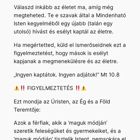
Válaszd inkább az életet ma, amíg még
megteheted. Te e szavak által a Mindenható
Isten kegyelméből egy újabb (talán egy
utolsó) hívást és esélyt kaptál az életre.
Ha megértetted, küld el ismerőseidnek ezt a
figyelmeztetést, hogy mások is esélyt
kapjanak a megmenekülésre és az életre.
„Ingyen kaptátok. Ingyen adjátok!” Mt 10.8
FIGYELMEZTETÉS
Ezt mondja az Úristen, az Ég és a Föld
Teremtője:
Azok a férfiak, akik a ‘maguk módján’
szeretik feleségüket és gyermekeiket, és a
‘maguk módján’ tisztelik Istent, nemsokára el