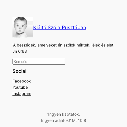
Kiáltó Szó a Pusztában
'A beszédek, amelyeket én szólok néktek, lélek és élet'
Jn 6:63
K
e
Social
r
Facebook
e
Youtube
s
Instagram
é
s
‘Ingyen kaptátok.
Ingyen adjátok!’ Mt 10:8