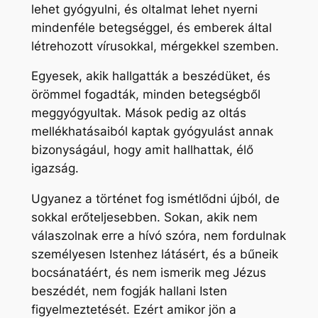
lehet gyógyulni, és oltalmat lehet nyerni
mindenféle betegséggel, és emberek által
létrehozott vírusokkal, mérgekkel szemben.
Egyesek, akik hallgatták a beszédüket, és
örömmel fogadták, minden betegségből
meggyógyultak. Mások pedig az oltás
mellékhatásaiból kaptak gyógyulást annak
bizonyságául, hogy amit hallhattak, élő
igazság.
Ugyanez a történet fog ismétlődni újból, de
sokkal erőteljesebben. Sokan, akik nem
válaszolnak erre a hívó szóra, nem fordulnak
személyesen Istenhez látásért, és a bűneik
bocsánatáért, és nem ismerik meg Jézus
beszédét, nem fogják hallani Isten
figyelmeztetését. Ezért amikor jön a