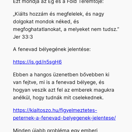
Ezt mondja az Ég és a Föld Teremtője:
„Kiálts hozzám és megfelelek, és nagy
dolgokat mondok néked, és
megfoghatatlanokat, a melyeket nem tudsz.”
Jer 33:3
A fenevad bélyegének jelentése:
https://is.gd/n5sgH6
Ebben a hangos üzenetben bővebben ki
van fejtve, mi is a fenevad bélyege, és
hogyan veszik azt fel az emberek magukra
anélkül, hogy tudnák mit cselekednek.
https://kialtoszo.hu/figyelmeztetes-
peternek-a-fenevad-belyegenek-jelentese/
Minden újabb probléma egy emberi