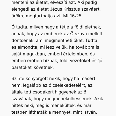
menteni az életét, elveszíti azt. Aki pedig
elengedi az életét Jézus Krisztus szaváért,
örökre megtarthatja azt. Mt 16:25
Ő tudta, milyen nagy a tétje a földi életnek,
annak, hogy az emberek az Ő szava mellett
döntsenek, ami megmentheti őket. Tudta,
és elmondta, mi lesz velük, ha továbbra is
saját magukban, emberi értelemben, és
emberi erőben bíznak, földi vezetőket és ‘jó
barátokat’ követnek.
Szinte könyörgött nekik, hogy ha másért
nem, legalább az ő cselekedeteiért, az
általa tett csodákért higgyenek az ő
szavának, hogy megmenekülhessenek. Akik
hittek neki, meg is menekültek, és már
testben láthatták a mennyet, mint István.