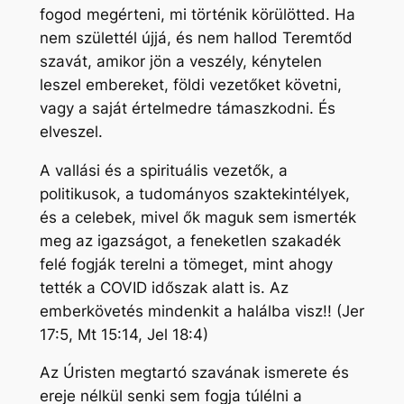
fogod megérteni, mi történik körülötted. Ha
nem születtél újjá, és nem hallod Teremtőd
szavát, amikor jön a veszély, kénytelen
leszel embereket, földi vezetőket követni,
vagy a saját értelmedre támaszkodni. És
elveszel.
A vallási és a spirituális vezetők, a
politikusok, a tudományos szaktekintélyek,
és a celebek, mivel ők maguk sem ismerték
meg az igazságot, a feneketlen szakadék
felé fogják terelni a tömeget, mint ahogy
tették a COVID időszak alatt is. Az
emberkövetés mindenkit a halálba visz!! (Jer
17:5, Mt 15:14, Jel 18:4)
Az Úristen megtartó szavának ismerete és
ereje nélkül senki sem fogja túlélni a