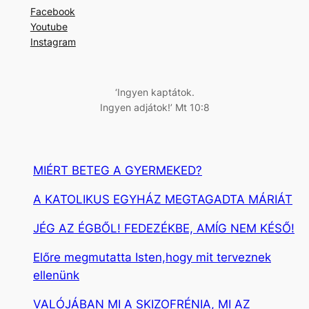
r
Facebook
e
Youtube
s
Instagram
é
s
‘Ingyen kaptátok.
Ingyen adjátok!’ Mt 10:8
MIÉRT BETEG A GYERMEKED?
A KATOLIKUS EGYHÁZ MEGTAGADTA MÁRIÁT
JÉG AZ ÉGBŐL! FEDEZÉKBE, AMÍG NEM KÉSŐ!
Előre megmutatta Isten,hogy mit terveznek
ellenünk
VALÓJÁBAN MI A SKIZOFRÉNIA, MI AZ