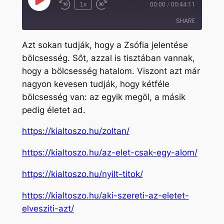
Play
1x
00:00
/
00:44:11
Rewind
Fast
Episode
10
Forward
SHARE
Seconds
30
seconds
Azt sokan tudják, hogy a Zsófia jelentése
SHARE
bölcsesség. Sőt, azzal is tisztában vannak,
hogy a bölcsesség hatalom. Viszont azt már
LINK
nagyon kevesen tudják, hogy kétféle
EMBED
bölcsesség van: az egyik megöl, a másik
pedig életet ad.
https://kialtoszo.hu/zoltan/
https://kialtoszo.hu/az-elet-csak-egy-alom/
https://kialtoszo.hu/nyilt-titok/
https://kialtoszo.hu/aki-szereti-az-eletet-
elvesziti-azt/