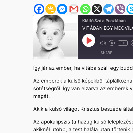
Kiáltó Szó a Pusztában
VITÁBAN EGY MEGVIL
Play
1x
Mute/Unmute
Rewind
Episode
Episode
10
SHARE
Seconds
Így jár az ember, ha vitába száll egy bud
SHARE
Az emberek a külső képekből táplálkoznak, 
LINK
sötétségről. Így van elzárva az emberek v
EMBED
magát.
Akik a külső világot Krisztus beszéde álta
Az apokalipszis (a hazug külső leleplezés
akiknél utóbb, a test halála után történi