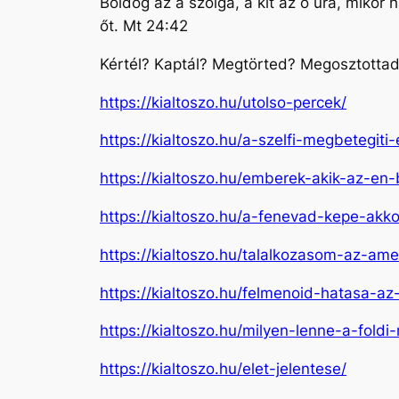
Boldog az a szolga, a kit az ő ura, mikor
őt. Mt 24:42
Kértél? Kaptál? Megtörted? Megosztotta
https://kialtoszo.hu/utolso-percek/
https://kialtoszo.hu/a-szelfi-megbetegit
https://kialtoszo.hu/emberek-akik-az-en
https://kialtoszo.hu/a-fenevad-kepe-akk
https://kialtoszo.hu/talalkozasom-az-amer
https://kialtoszo.hu/felmenoid-hatasa-az
https://kialtoszo.hu/milyen-lenne-a-fold
https://kialtoszo.hu/elet-jelentese/