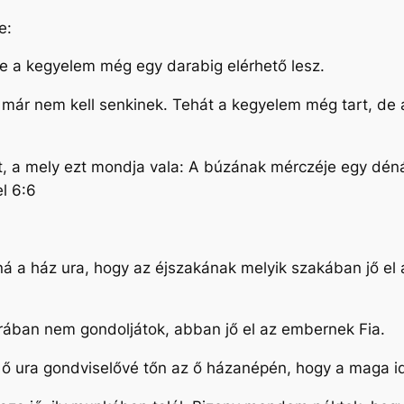
se:
 de a kegyelem még egy darabig elérhető lesz.
 már nem kell senkinek. Tehát a kegyelem még tart, de
.
atot, a mely ezt mondja vala: A búzának mérczéje egy dé
el 6:6
á a ház ura, hogy az éjszakának melyik szakában jő el 
 órában nem gondoljátok, abban jő el az embernek Fia.
az ő ura gondviselővé tőn az ő házanépén, hogy a maga 