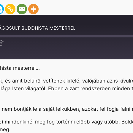
ÁGOSULT BUDDHISTA MESTERREL
Fast
Forward
30
seconds
dhista mesterrel…
és amit belülről vetítenek kifelé, valójában az is kívülr
ilága Isten világától. Ebben a zárt rendszerben minden t
l nem bontják le a saját lelkükben, azokat fel fogja faln
e) mindenkinél meg fog történni előbb vagy utóbb. Boldo
k meg.