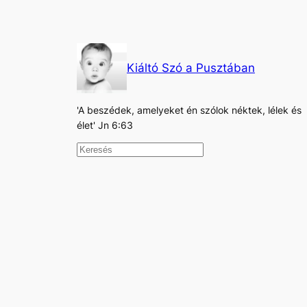
Kiáltó Szó a Pusztában
'A beszédek, amelyeket én szólok néktek, lélek és
élet' Jn 6:63
K
e
r
e
s
é
s