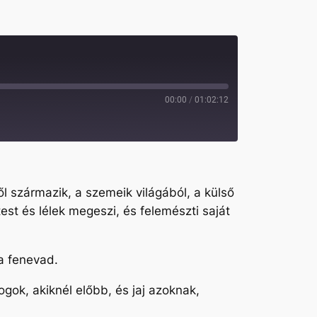
00:00
/
01:02:12
ől származik, a szemeik világából, a külső
est és lélek megeszi, és felemészti saját
i a fenevad.
gok, akiknél előbb, és jaj azoknak,