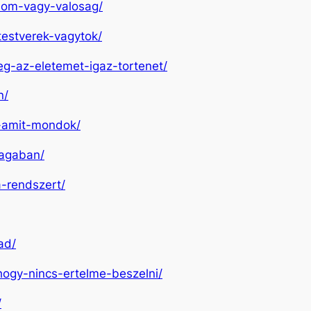
alom-vagy-valosag/
testverek-vagytok/
eg-az-eletemet-igaz-tortenet/
n/
m-amit-mondok/
sagaban/
-a-rendszert/
ad/
i-hogy-nincs-ertelme-beszelni/
/