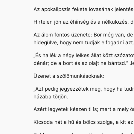
Az apokalipszis fekete lovasának jelenté
Hirtelen jön az éhínség és a nélkülözés,
Az álom fontos üzenete: Bor még van, de
hidegülve, hogy nem tudják elfogadni azt
„És hallék a négy lelkes állat közt szóz
dénár; de a bort és az olajt ne bántsd.” J
Üzenet a szőlőmunkásoknak:
„Azt pedig jegyezzétek meg, hogy ha tudn
házába törjön.
Azért legyetek készen ti is; mert a mely
Kicsoda hát a hű és bölcs szolga, a kit 