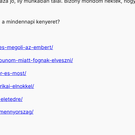
 haza jő, ily munkában talál. Bizony mondom néktek, hog
d a mindennapi kenyeret?
i-es-megoli-az-embert/
-bunom-miatt-fognak-elveszni/
or-es-most/
ikai-elnokkel/
-eletedre/
i-mennyorszag/