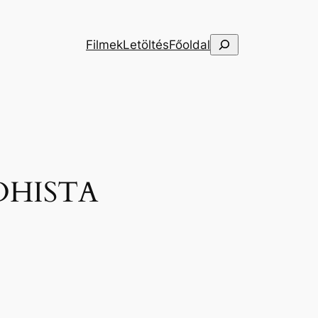
Keresés
Filmek
Letöltés
Főoldal
DHISTA