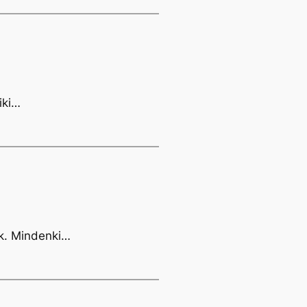
iki…
k. Mindenki…