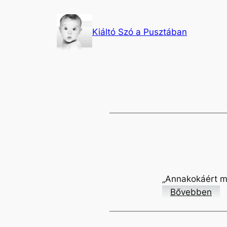
Ugrás
a
Kiáltó Szó a Pusztában
tartalomhoz
„Annakokáért mi 
:
Bővebben
A
L