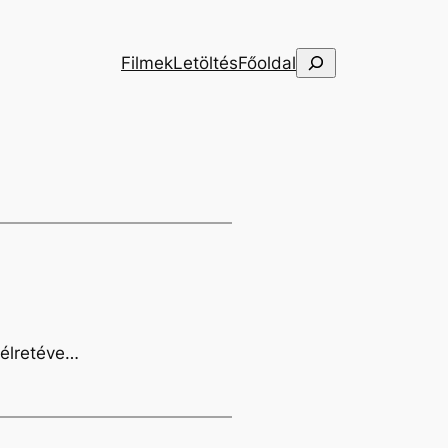
Keresés
Filmek
Letöltés
Főoldal
félretéve…