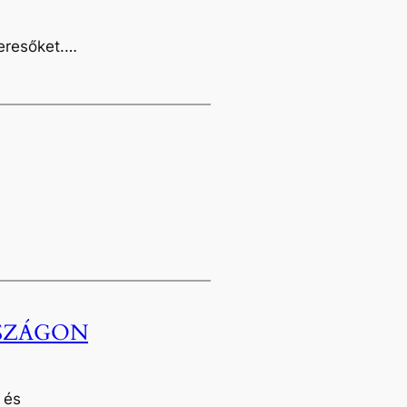
keresőket.…
RSZÁGON
 és