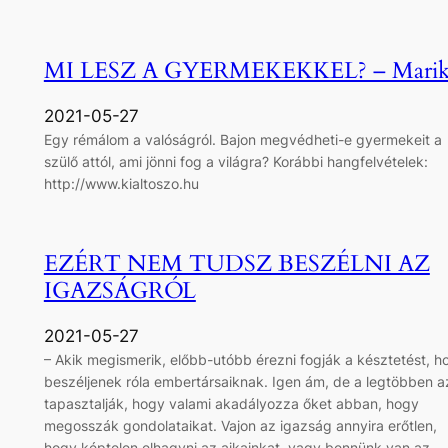
MI LESZ A GYERMEKEKKEL? – Marik
2021-05-27
Egy rémálom a valóságról. Bajon megvédheti-e gyermekeit a
szülő attól, ami jönni fog a világra? Korábbi hangfelvételek:
http://www.kialtoszo.hu
EZÉRT NEM TUDSZ BESZÉLNI AZ
IGAZSÁGRÓL
2021-05-27
– Akik megismerik, előbb-utóbb érezni fogják a késztetést, h
beszéljenek róla embertársaiknak. Igen ám, de a legtöbben a
tapasztalják, hogy valami akadályozza őket abban, hogy
megosszák gondolataikat. Vajon az igazság annyira erőtlen,
hogy képtelen elhagyni az ajkainkat, vagy bennünk van az