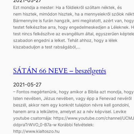
2021-05-27
Ezt mondja a mester: Ha a földiekről szóltam néktek, és
nem hisztek, mimódon hisztek, ha a mennyeiekről szólok nék
Bármennyire is furán hangzik, ami megíratott, azért van, hogy
testet felkészítse arra, hogy engedelmeskedjen a Léleknek. H
test nincs felkészítve az evangélium által, egyszerűen képtel
szabadon engedni a lelket. Tehát ahhoz, hogy a lélek
kiszabaduljon a test rabságából,…
SÁTÁN 66 NEVE – beszélgetés
2021-05-27
– Fontos megértenünk, hogy amikor a Biblia azt mondja, hogy
Isten nevében, Jézus nevében, vagy épp a Fenevad nevéről
beszél, akkor nem egy konkrét tulajdon névre kell gondolni,
hanem arra a lelkületre, amelyet az a név képvisel. Levike
youtube csatornája: https://www.youtube.com/channel/UCM
ddpraTrWVO_0-B7a-w Korábbi felvételek:
http://www.kialtoszo.hu