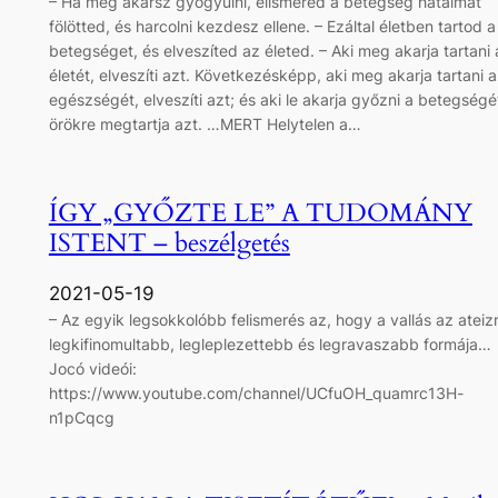
– Ha meg akarsz gyógyulni, elismered a betegség hatalmát
fölötted, és harcolni kezdesz ellene. – Ezáltal életben tartod a
betegséget, és elveszíted az életed. – Aki meg akarja tartani 
életét, elveszíti azt. Következésképp, aki meg akarja tartani 
egészségét, elveszíti azt; és aki le akarja győzni a betegségé
örökre megtartja azt. …MERT Helytelen a…
ÍGY „GYŐZTE LE” A TUDOMÁNY
ISTENT – beszélgetés
2021-05-19
– Az egyik legsokkolóbb felismerés az, hogy a vallás az atei
legkifinomultabb, legleplezettebb és legravaszabb formája…
Jocó videói:
https://www.youtube.com/channel/UCfuOH_quamrc13H-
n1pCqcg