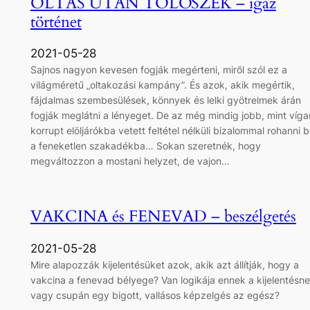
OLTÁS UTÁN TOLÓSZÉK – igaz
történet
2021-05-28
Sajnos nagyon kevesen fogják megérteni, miről szól ez a
világméretű „oltakozási kampány”. És azok, akik megértik,
fájdalmas szembesülések, könnyek és lelki gyötrelmek árán
fogják meglátni a lényeget. De az még mindig jobb, mint víga
korrupt elöljárókba vetett feltétel nélküli bizalommal rohanni b
a feneketlen szakadékba… Sokan szeretnék, hogy
megváltozzon a mostani helyzet, de vajon…
VAKCINA és FENEVAD – beszélgetés
2021-05-28
Mire alapozzák kijelentésüket azok, akik azt állítják, hogy a
vakcina a fenevad bélyege? Van logikája ennek a kijelentésne
vagy csupán egy bigott, vallásos képzelgés az egész?