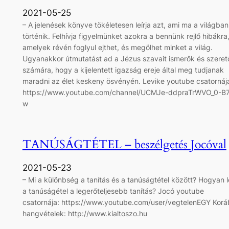
2021-05-25
– A jelenések könyve tökéletesen leírja azt, ami ma a világban
történik. Felhívja figyelmünket azokra a bennünk rejlő hibákra
amelyek révén foglyul ejthet, és megölhet minket a világ.
Ugyanakkor útmutatást ad a Jézus szavait ismerők és szeret
számára, hogy a kijelentett igazság ereje által meg tudjanak
maradni az élet keskeny ösvényén. Levike youtube csatornáj
https://www.youtube.com/channel/UCMJe-ddpraTrWVO_0-B7
w
TANÚSÁGTÉTEL – beszélgetés Jocóval
2021-05-23
– Mi a különbség a tanítás és a tanúságtétel között? Hogyan 
a tanúságétel a legerőteljesebb tanítás? Jocó youtube
csatornája: https://www.youtube.com/user/vegtelenEGY Korá
hangvételek: http://www.kialtoszo.hu