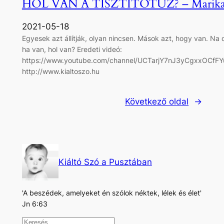
HOL VAN A TISZTÍTÓTŰZ? – Marik
2021-05-18
Egyesek azt állítják, olyan nincsen. Mások azt, hogy van. Na 
ha van, hol van? Eredeti videó:
https://www.youtube.com/channel/UCTarjY7nJ3yCgxxOCfF
http://www.kialtoszo.hu
Következő oldal
→
Kiáltó Szó a Pusztában
'A beszédek, amelyeket én szólok néktek, lélek és élet'
Jn 6:63
K