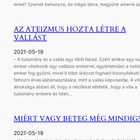
emeli? Szemet behunyva, de mégis látva, megyünk amerre 
AZ ATEIZMUS HOZTA LÉTRE A
VALLÁST
2021-05-19
– A tudomány és a vallás egy tőről fakad. Ezért amikor egy t
ember vitatkozik egy vallásos emberrel, egyértelműen a tudó
ember fog győzni, mivel ő több (kézzel fogható bizonyítékot)
felhozni érvei alátámasztására, mint a vallás képviselője. A vit
álnoksága abban áll, hogy a nézőkkel elhitetik, hogy a vita a
tudomány embere és Isten…
MIÉRT VAGY BETEG MÉG MINDIG
2021-05-19