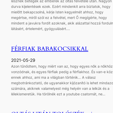
lesznek betegek az emberek az oltás felvétele után. Nagyon
durva kijelentések ezek. Ezért mindenkit arra biztatok, hogy
mielőtt bekapcsolná, kérje Isten kegyelmét ahhoz, hogy
megértse, miről szól ez a felvétel, mert Ő megígérte, hogy
mindent a javukra fordít azoknak, akik alázattal hozzá fordul
látásért, értelemért, gyógyulásért.…
FÉRFIAK BABAKOCSIKKAL
2021-05-29
Azon tűnődtem, hogy miért van az, hogy egyes nők a nőkhöz
vonzódnak, és egyes férfiak pedig a férfiakhoz. És van-e kö
ennek ahhoz, ami ma a világban történik… A válasz
megbotránkoztató, de ugyanakkor kijózanító is lehet mindaz
számára, akiknek valamelyest még helyén van a lelkük és a
lélekismeretük. Ha törölnék ezt a youtube csatornát, ne…