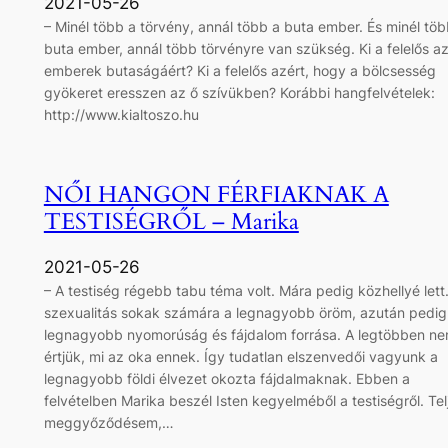
2021-05-26
– Minél több a törvény, annál több a buta ember. És minél töb
buta ember, annál több törvényre van szükség. Ki a felelős a
emberek butaságáért? Ki a felelős azért, hogy a bölcsesség
gyökeret eresszen az ő szívükben? Korábbi hangfelvételek:
http://www.kialtoszo.hu
NŐI HANGON FÉRFIAKNAK A
TESTISÉGRŐL – Marika
2021-05-26
– A testiség régebb tabu téma volt. Mára pedig közhellyé lett
szexualitás sokak számára a legnagyobb öröm, azután pedig
legnagyobb nyomorúság és fájdalom forrása. A legtöbben n
értjük, mi az oka ennek. Így tudatlan elszenvedői vagyunk a
legnagyobb földi élvezet okozta fájdalmaknak. Ebben a
felvételben Marika beszél Isten kegyelméből a testiségről. Tel
meggyőződésem,…