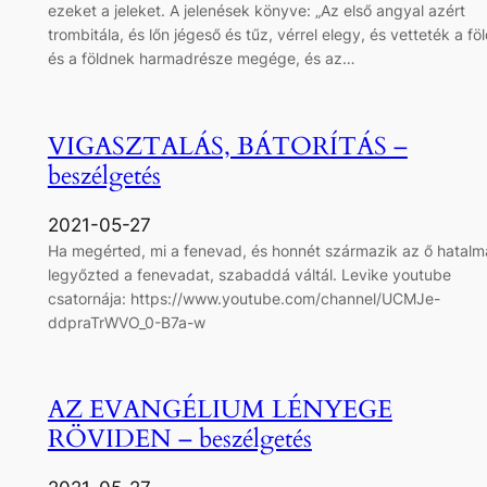
ezeket a jeleket. A jelenések könyve: „Az első angyal azért
trombitála, és lőn jégeső és tűz, vérrel elegy, és vetteték a föl
és a földnek harmadrésze megége, és az…
VIGASZTALÁS, BÁTORÍTÁS –
beszélgetés
2021-05-27
Ha megérted, mi a fenevad, és honnét származik az ő hatalm
legyőzted a fenevadat, szabaddá váltál. Levike youtube
csatornája: https://www.youtube.com/channel/UCMJe-
ddpraTrWVO_0-B7a-w
AZ EVANGÉLIUM LÉNYEGE
RÖVIDEN – beszélgetés