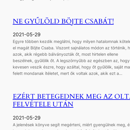
NE GYŰLÖLD BÖJTE CSABÁT!
2021-05-29
Egyre többen kezdik meglátni, hogy milyen hatalomnak kötel
el magát Böjte Csaba. Viszont sajnálatos módon az történik, 
azok, akik régebb bálványozták őt, most hirtelen ellene
beszélnek, gyűlölik őt. A legszörnyűbb az egészben az, hogy
kevesen veszik észre, hogy azáltal, hogy őt gyűlölik, saját m
felett mondanak ítéletet, mert ők voltak azok, akik ezt a…
EZÉRT BETEGEDNEK MEG AZ OLT
FELVÉTELE UTÁN
2021-05-29
A jelenések könyve segít megérteni, miért gyengülnek meg, é