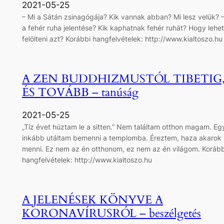
2021-05-25
– Mi a Sátán zsinagógája? Kik vannak abban? Mi lesz velük? –
a fehér ruha jelentése? Kik kaphatnak fehér ruhát? Hogy lehet
felölteni azt? Korábbi hangfelvételek: http://www.kialtoszo.hu
A ZEN BUDDHIZMUSTÓL TIBETIG
ÉS TOVÁBB – tanúság
2021-05-25
„Tíz évet húztam le a sitten.” Nem találtam otthon magam. Eg
inkább utáltam bemenni a templomba. Éreztem, haza akarok
menni. Ez nem az én otthonom, ez nem az én világom. Korább
hangfelvételek: http://www.kialtoszo.hu
A JELENÉSEK KÖNYVE A
KORONAVÍRUSRÓL – beszélgetés