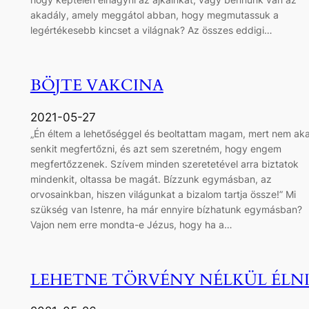
akadály, amely meggátol abban, hogy megmutassuk a
legértékesebb kincset a világnak? Az összes eddigi…
BÖJTE VAKCINA
2021-05-27
„Én éltem a lehetőséggel és beoltattam magam, mert nem ak
senkit megfertőzni, és azt sem szeretném, hogy engem
megfertőzzenek. Szívem minden szeretetével arra biztatok
mindenkit, oltassa be magát. Bízzunk egymásban, az
orvosainkban, hiszen világunkat a bizalom tartja össze!” Mi
szükség van Istenre, ha már ennyire bízhatunk egymásban?
Vajon nem erre mondta-e Jézus, hogy ha a…
LEHETNE TÖRVÉNY NÉLKÜL ÉLNI