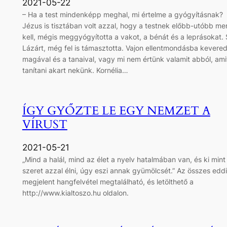
2021-05-22
– Ha a test mindenképp meghal, mi értelme a gyógyításnak?
Jézus is tisztában volt azzal, hogy a testnek előbb-utóbb me
kell, mégis meggyógyította a vakot, a bénát és a leprásokat. 
Lázárt, még fel is támasztotta. Vajon ellentmondásba kevered
magával és a tanaival, vagy mi nem értünk valamit abból, ami
tanítani akart nekünk. Kornélia…
ÍGY GYŐZTE LE EGY NEMZET A
VÍRUST
2021-05-21
„Mind a halál, mind az élet a nyelv hatalmában van, és ki mint
szeret azzal élni, úgy eszi annak gyümölcsét.” Az összes edd
megjelent hangfelvétel megtalálható, és letölthető a
http://www.kialtoszo.hu oldalon.