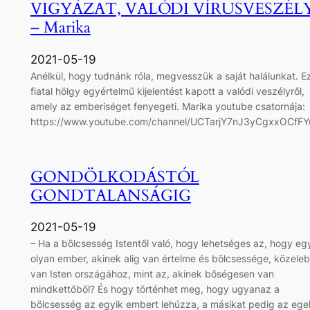
VIGYÁZAT, VALÓDI VÍRUSVESZÉLY
– Marika
2021-05-19
Anélkül, hogy tudnánk róla, megvesszük a saját halálunkat. E
fiatal hölgy egyértelmű kijelentést kapott a valódi veszélyről,
amely az emberiséget fenyegeti. Marika youtube csatornája:
https://www.youtube.com/channel/UCTarjY7nJ3yCgxxOCfF
GONDÖLKODÁSTÓL
GONDTALANSÁGIG
2021-05-19
– Ha a bölcsesség Istentől való, hogy lehetséges az, hogy eg
olyan ember, akinek alig van értelme és bölcsessége, közele
van Isten országához, mint az, akinek bőségesen van
mindkettőből? És hogy történhet meg, hogy ugyanaz a
bölcsesség az egyik embert lehúzza, a másikat pedig az ege