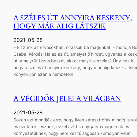
A SZÉLES ÚT ANNYIRA KESKENY,
HOGY MÁR ALIG LÁTSZIK
2021-05-28
– Bízzunk az orvosokban, oltassuk be magunkat! – mondja Bö
Csaba. Kérdés: Ha az az út, amelyet ő hirdet, ugyanaz a kes
út, amelyről Jézus beszél, akkor melyik a széles? Úgy néz ki,
hogy a széles út annyira keskeny, hogy már alig látszik… Iste
könyörüljön ezen a nemzeten!
A VÉGIDŐK JELEI A VILÁGBAN
2021-05-28
Sokan azt mondják erre, hogy ilyen katasztrófák mindig is vol
és ezután is lesznek, ezzel azt bizonygatva maguknak és
környezetüknek, hogy nem kell túlságosan komolyan venni