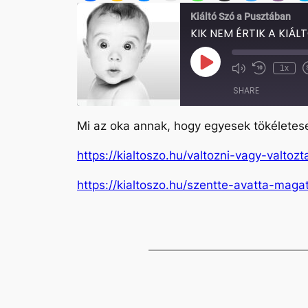
Kiáltó Szó a Pusztában
KIK NEM ÉRTIK A KIÁL
Play
1x
Mute/Unmute
Rewind
Episode
Episode
10
SHARE
Seconds
Mi az oka annak, hogy egyesek tökéletes
SHARE
https://kialtoszo.hu/valtozni-vagy-valtozta
LINK
https://kialtoszo.hu/szentte-avatta-maga
EMBED