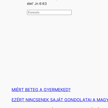
élet' Jn 6:63
K
e
r
e
s
é
s
MIÉRT BETEG A GYERMEKED?
EZÉRT NINCSENEK SAJÁT GONDOLATAI A MAG