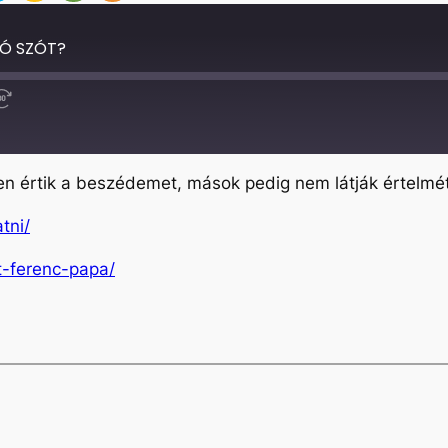
TÓ SZÓT?
Fast
Forward
30
seconds
en értik a beszédemet, mások pedig nem látják értelmé
tni/
t-ferenc-papa/