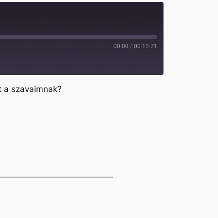
00:00
/
00:12:21
t a szavaimnak?