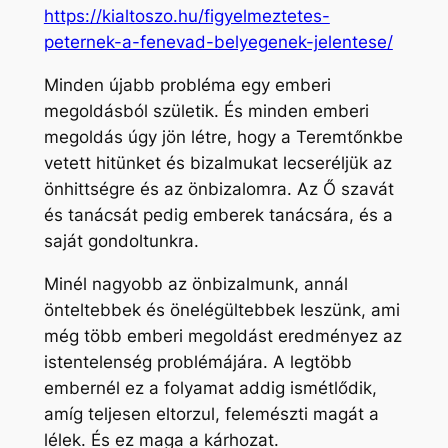
https://kialtoszo.hu/figyelmeztetes-
peternek-a-fenevad-belyegenek-jelentese/
Minden újabb probléma egy emberi
megoldásból születik. És minden emberi
megoldás úgy jön létre, hogy a Teremtőnkbe
vetett hitünket és bizalmukat lecseréljük az
önhittségre és az önbizalomra. Az Ő szavát
és tanácsát pedig emberek tanácsára, és a
saját gondoltunkra.
Minél nagyobb az önbizalmunk, annál
önteltebbek és önelégültebbek leszünk, ami
még több emberi megoldást eredményez az
istentelenség problémájára. A legtöbb
embernél ez a folyamat addig ismétlődik,
amíg teljesen eltorzul, felemészti magát a
lélek. És ez maga a kárhozat.