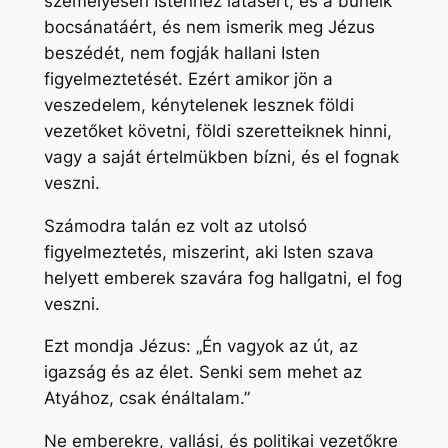
személyesen Istenhez látásért, és a bűneik
bocsánatáért, és nem ismerik meg Jézus
beszédét, nem fogják hallani Isten
figyelmeztetését. Ezért amikor jön a
veszedelem, kénytelenek lesznek földi
vezetőket követni, földi szeretteiknek hinni,
vagy a saját értelmükben bízni, és el fognak
veszni.
Számodra talán ez volt az utolsó
figyelmeztetés, miszerint, aki Isten szava
helyett emberek szavára fog hallgatni, el fog
veszni.
Ezt mondja Jézus: „Én vagyok az út, az
igazság és az élet. Senki sem mehet az
Atyához, csak énáltalam.”
Ne emberekre, vallási, és politikai vezetőkre