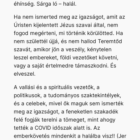
éhínség. Sárga ló – halál.
Ha nem ismerted meg az igazságot, amit az
Úristen kijelentett Jézus szavai által, nem
fogod megérteni, mi történik körülötted. Ha
nem születtél újjá, és nem hallod Teremtőd
szavát, amikor jön a veszély, kénytelen
leszel embereket, földi vezetőket követni,
vagy a saját értelmedre támaszkodni. És
elveszel.
A vallási és a spirituális vezetők, a
politikusok, a tudományos szaktekintélyek,
és a celebek, mivel ők maguk sem ismerték
meg az igazságot, a feneketlen szakadék
felé fogják terelni a tömeget, mint ahogy
tették a COVID időszak alatt is. Az
emberkövetés mindenkit a halálba visz!! (Jer