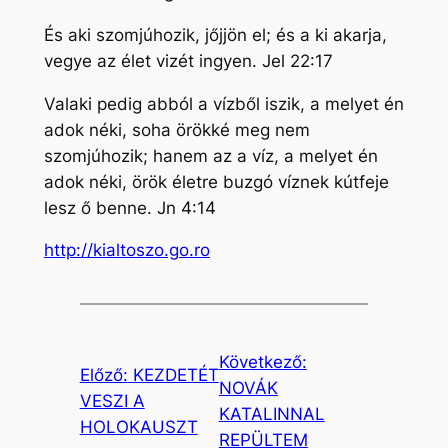
És aki szomjúhozik, jőjjön el; és a ki akarja,
vegye az élet vizét ingyen. Jel 22:17
Valaki pedig abból a vízből iszik, a melyet én
adok néki, soha örökké meg nem
szomjúhozik; hanem az a víz, a melyet én
adok néki, örök életre buzgó víznek kútfeje
lesz ő benne. Jn 4:14
http://kialtoszo.go.ro
Következő:
Előző:
KEZDETÉT
NOVÁK
VESZI A
KATALINNAL
HOLOKAUSZT
REPÜLTEM