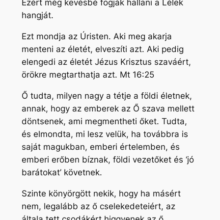
Ezért még kevésbé fogják hallani a Lélek
hangját.
Ezt mondja az Úristen. Aki meg akarja
menteni az életét, elveszíti azt. Aki pedig
elengedi az életét Jézus Krisztus szaváért,
örökre megtarthatja azt. Mt 16:25
Ő tudta, milyen nagy a tétje a földi életnek,
annak, hogy az emberek az Ő szava mellett
döntsenek, ami megmentheti őket. Tudta,
és elmondta, mi lesz velük, ha továbbra is
saját magukban, emberi értelemben, és
emberi erőben bíznak, földi vezetőket és ‘jó
barátokat’ követnek.
Szinte könyörgött nekik, hogy ha másért
nem, legalább az ő cselekedeteiért, az
általa tett csodákért higgyenek az ő