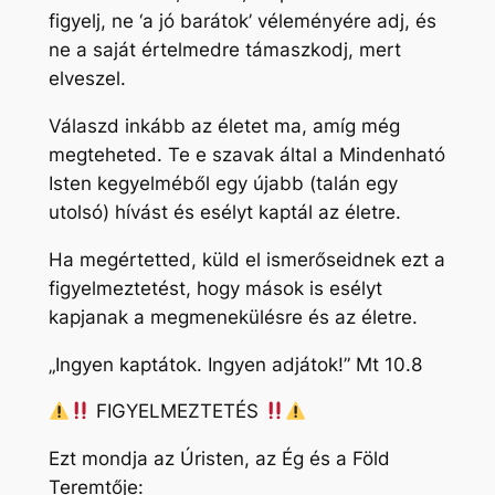
figyelj, ne ‘a jó barátok’ véleményére adj, és
ne a saját értelmedre támaszkodj, mert
elveszel.
Válaszd inkább az életet ma, amíg még
megteheted. Te e szavak által a Mindenható
Isten kegyelméből egy újabb (talán egy
utolsó) hívást és esélyt kaptál az életre.
Ha megértetted, küld el ismerőseidnek ezt a
figyelmeztetést, hogy mások is esélyt
kapjanak a megmenekülésre és az életre.
„Ingyen kaptátok. Ingyen adjátok!” Mt 10.8
FIGYELMEZTETÉS
Ezt mondja az Úristen, az Ég és a Föld
Teremtője: