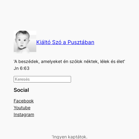
Kiáltó Szó a Pusztában
'A beszédek, amelyeket én szólok néktek, lélek és élet'
Jn 6:63
K
e
Social
r
Facebook
e
Youtube
s
Instagram
é
s
‘Ingyen kaptátok.