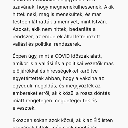
szavának, hogy megmenekülhessenek. Akik
hittek neki, meg is menekültek, és már
testben láthatták a mennyet, mint István.
Azokat, akik nem hittek, bedarálta a
rendszer, az emberek által létrehozott
vallási és politikai rendszerek.
Éppen úgy, mint a COVID időszak alatt,
amikor is a vallási és a politikai vezetők más
elöljárókkal és hírességekkel karöltve
egyetértettek abban, hogy a vakcina az
egyedüli megoldás, és meggyőzték az
embereket erről, akik közül a rossz döntés
miatt rengetegen megbetegedtek és
elvesztek.
Eközben sokan azok közül, akik az Élő Isten
szavának hittek, még csak megfázási