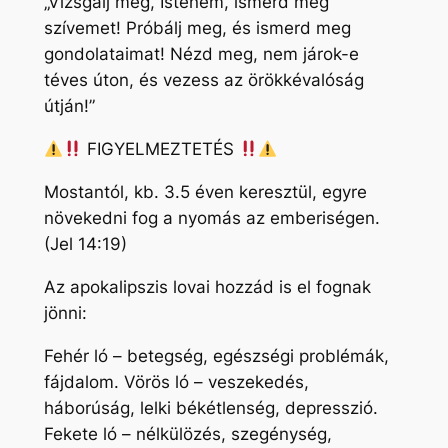
„Vizsgálj meg, Istenem, ismerd meg
szívemet! Próbálj meg, és ismerd meg
gondolataimat! Nézd meg, nem járok-e
téves úton, és vezess az örökkévalóság
útján!”
FIGYELMEZTETÉS
Mostantól, kb. 3.5 éven keresztül, egyre
növekedni fog a nyomás az emberiségen.
(Jel 14:19)
Az apokalipszis lovai hozzád is el fognak
jönni:
Fehér ló – betegség, egészségi problémák,
fájdalom. Vörös ló – veszekedés,
háborúság, lelki békétlenség, depresszió.
Fekete ló – nélkülözés, szegénység,