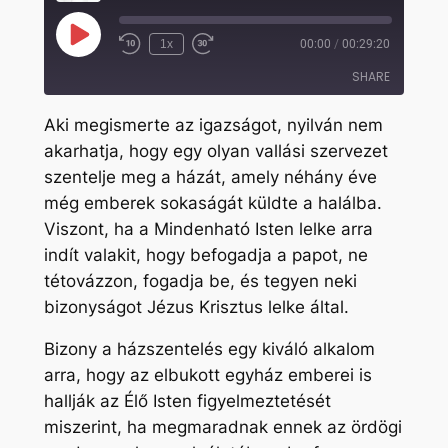
Play
1x
00:00
/
00:29:20
Rewind
Fast
Episode
10
Forward
SHARE
Seconds
30
seconds
Aki megismerte az igazságot, nyilván nem
SHARE
akarhatja, hogy egy olyan vallási szervezet
szentelje meg a házát, amely néhány éve
LINK
még emberek sokaságát küldte a halálba.
EMBED
Viszont, ha a Mindenható Isten lelke arra
indít valakit, hogy befogadja a papot, ne
tétovázzon, fogadja be, és tegyen neki
bizonyságot Jézus Krisztus lelke által.
Bizony a házszentelés egy kiváló alkalom
arra, hogy az elbukott egyház emberei is
hallják az Élő Isten figyelmeztetését
miszerint, ha megmaradnak ennek az ördögi