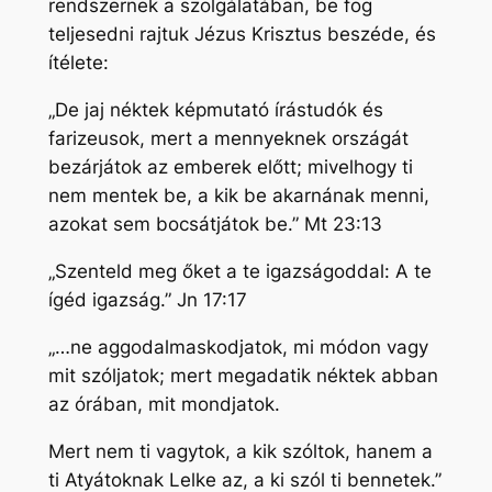
rendszernek a szolgálatában, be fog
teljesedni rajtuk Jézus Krisztus beszéde, és
ítélete:
„De jaj néktek képmutató írástudók és
farizeusok, mert a mennyeknek országát
bezárjátok az emberek előtt; mivelhogy ti
nem mentek be, a kik be akarnának menni,
azokat sem bocsátjátok be.” Mt 23:13
„Szenteld meg őket a te igazságoddal: A te
ígéd igazság.” Jn 17:17
„…ne aggodalmaskodjatok, mi módon vagy
mit szóljatok; mert megadatik néktek abban
az órában, mit mondjatok.
Mert nem ti vagytok, a kik szóltok, hanem a
ti Atyátoknak Lelke az, a ki szól ti bennetek.”