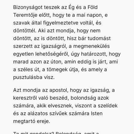
Bizonyságot teszek az Ég és a Föld
Teremtője előtt, hogy te a mai napon, e
szavak által figyelmeztetve voltál, és
döntöttél. Aki azt mondja, hogy nem
döntött, az is döntött, hisz bár tudomást
szerzett az igazságról, a megmenekülés
egyetlen lehetőségéről, úgy határozott, hogy
marad azon az úton, amin eddig is járt, ami
a széles út, a tömegek útja, és amely a
pusztulásba visz.
Azt mondja az apostol, hogy az igazság, a
keresztről való beszéd, bolondság azok
számára, akik elvesznek, viszont a szelídek
és az alázatos szívűek számára Isten
megtartó ereje.
Te mit gondolsz? Bolondság, amit a