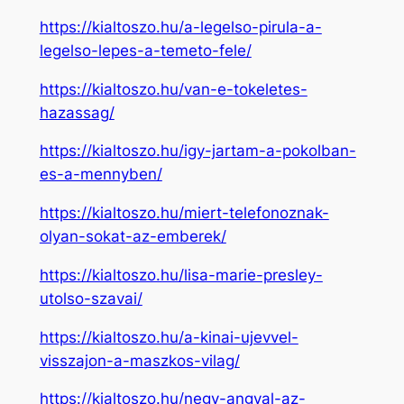
https://kialtoszo.hu/a-legelso-pirula-a-
legelso-lepes-a-temeto-fele/
https://kialtoszo.hu/van-e-tokeletes-
hazassag/
https://kialtoszo.hu/igy-jartam-a-pokolban-
es-a-mennyben/
https://kialtoszo.hu/miert-telefonoznak-
olyan-sokat-az-emberek/
https://kialtoszo.hu/lisa-marie-presley-
utolso-szavai/
https://kialtoszo.hu/a-kinai-ujevvel-
visszajon-a-maszkos-vilag/
https://kialtoszo.hu/negy-angyal-az-