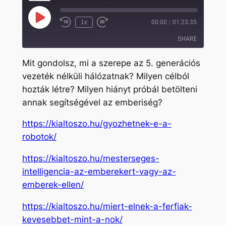
Play
1x
00:00
/
01:23:35
Rewind
Fast
Episode
10
Forward
SHARE
Seconds
30
seconds
Mit gondolsz, mi a szerepe az 5. generációs
SHARE
vezeték nélküli hálózatnak? Milyen célból
hozták létre? Milyen hiányt próbál betölteni
LINK
annak segítségével az emberiség?
EMBED
https://kialtoszo.hu/gyozhetnek-e-a-
robotok/
https://kialtoszo.hu/mesterseges-
intelligencia-az-emberekert-vagy-az-
emberek-ellen/
https://kialtoszo.hu/miert-elnek-a-ferfiak-
kevesebbet-mint-a-nok/