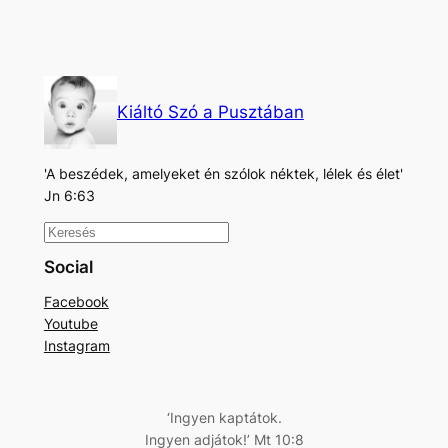
Kiáltó Szó a Pusztában
'A beszédek, amelyeket én szólok néktek, lélek és élet'
Jn 6:63
K
e
Social
r
Facebook
e
Youtube
s
Instagram
é
s
‘Ingyen kaptátok.
Ingyen adjátok!’ Mt 10:8