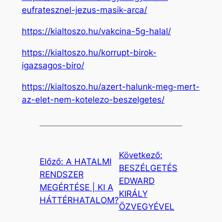
eufratesznel-jezus-masik-arca/
https://kialtoszo.hu/vakcina-5g-halal/
https://kialtoszo.hu/korrupt-birok-
igazsagos-biro/
https://kialtoszo.hu/azert-halunk-meg-mert-
az-elet-nem-kotelezo-beszelgetes/
Következő:
Előző:
A HATALMI
BESZÉLGETÉS
RENDSZER
EDWARD
MEGÉRTÉSE | KI A
KIRÁLY
HÁTTÉRHATALOM?
ÖZVEGYÉVEL