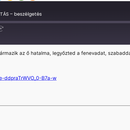
TÁS – beszélgetés
Fast
Forward
30
seconds
ármazik az ő hatalma, legyőzted a fenevadat, szabaddá 
Je-ddpraTrWVO_0-B7a-w