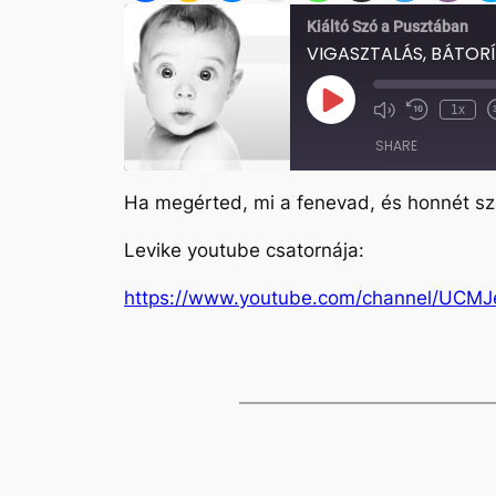
Kiáltó Szó a Pusztában
VIGASZTALÁS, BÁTORÍ
Play
1x
Mute/Unmute
Rewind
Episode
Episode
10
SHARE
Seconds
Ha megérted, mi a fenevad, és honnét sz
SHARE
Levike youtube csatornája:
LINK
https://www.youtube.com/channel/UCM
EMBED