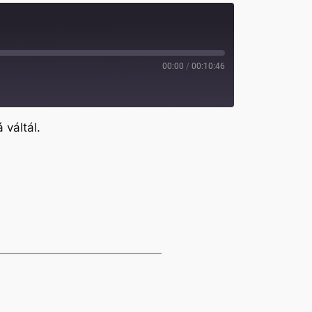
00:00
/
00:10:46
váltál.