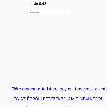
élet' Jn 6:63
K
e
r
e
s
é
s
Előre megmutatta Isten,hogy mit terveznek ellen
JÉG AZ ÉGBŐL! FEDEZÉKBE, AMÍG NEM KÉSŐ!