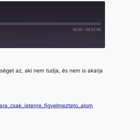
00:00
/
00:51:45
éget az, aki nem tudja, és nem is akarja
sra_csak_istenre_figyelmezteto_alom