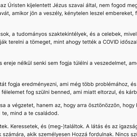
z Úristen kijelentett Jézus szavai által, nem fogod meg
vát, amikor jön a veszély, kénytelen leszel embereket, f
itikusok, a tudományos szaktekintélyek, és a celebek, m
ják terelni a tömeget, mint ahogy tették a COVID idősza
reje nélkül senki sem fogja túlélni a veszedelmet, amely
atát fogja eredményezni, ami még több problémához, é
félelemet fog szülni benned, ami miatt eltorzul, és kárb
ssa a végzetet, hanem az, hogy arra ösztönözzön, hogy k
te, mind a te családod.
tek. Keressetek, és (meg-)találtok. A látás és az igaz
zok számára, akik személyesen Hozzá fordulnak. Nincs s