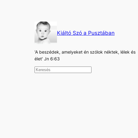
Kiáltó Szó a Pusztában
'A beszédek, amelyeket én szólok néktek, lélek és
élet' Jn 6:63
K
e
r
e
s
é
s