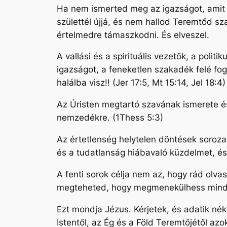
Ha nem ismerted meg az igazságot, amit a
születtél újjá, és nem hallod Teremtőd sza
értelmedre támaszkodni. És elveszel.
A vallási és a spirituális vezetők, a pol
igazságot, a feneketlen szakadék felé fog
halálba visz!! (Jer 17:5, Mt 15:14, Jel 18:4)
Az Úristen megtartó szavának ismerete és e
nemzedékre. (1Thess 5:3)
Az értetlenség helytelen döntések soroz
és a tudatlanság hiábavaló küzdelmet, és 
A fenti sorok célja nem az, hogy rád olva
megteheted, hogy megmenekülhess mind 
Ezt mondja Jézus. Kérjetek, és adatik nék
Istentől, az Ég és a Föld Teremtőjétől a