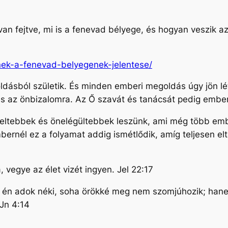
n fejtve, mi is a fenevad bélyege, és hogyan veszik az
rnek-a-fenevad-belyegenek-jelentese/
ásból születik. És minden emberi megoldás úgy jön lét
 és az önbizalomra. Az Ő szavát és tanácsát pedig embe
teltebbek és önelégültebbek leszünk, ami még több e
ernél ez a folyamat addig ismétlődik, amíg teljesen elto
a, vegye az élet vizét ingyen. Jel 22:17
et én adok néki, soha örökké meg nem szomjúhozik; hane
 Jn 4:14