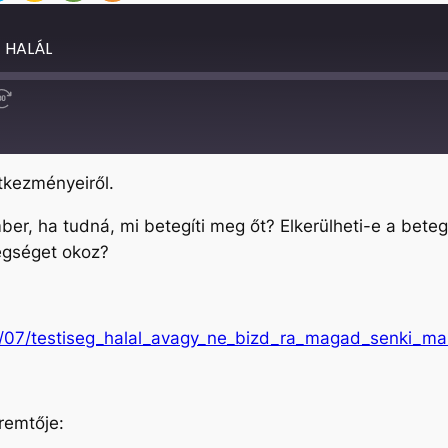
= HALÁL
Fast
Forward
30
seconds
tkezményeiről.
, ha tudná, mi betegíti meg őt? Elkerülheti-e a betegs
tegséget okoz?
11/07/testiseg_halal_avagy_ne_bizd_ra_magad_senki_ma
eremtője: