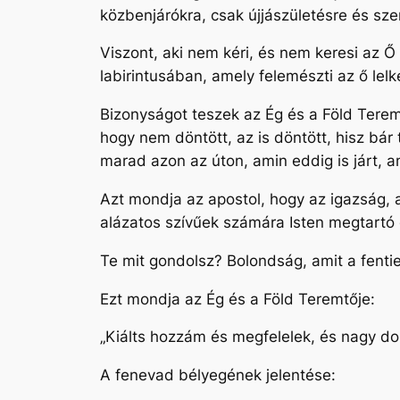
közbenjárókra, csak újjászületésre és szem
Viszont, aki nem kéri, és nem keresi az Ő
labirintusában, amely felemészti az ő lelk
Bizonyságot teszek az Ég és a Föld Teremtő
hogy nem döntött, az is döntött, hisz bá
marad azon az úton, amin eddig is járt, a
Azt mondja az apostol, hogy az igazság, 
alázatos szívűek számára Isten megtartó 
Te mit gondolsz? Bolondság, amit a fentie
Ezt mondja az Ég és a Föld Teremtője:
„Kiálts hozzám és megfelelek, és nagy d
A fenevad bélyegének jelentése: