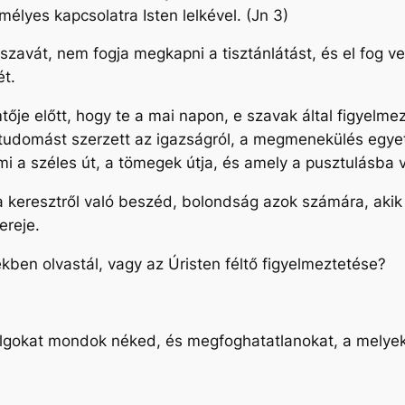
élyes kapcsolatra Isten lelkével. (Jn 3)
 szavát, nem fogja megkapni a tisztánlátást, és el fog 
ét.
je előtt, hogy te a mai napon, e szavak által figyelmezt
r tudomást szerzett az igazságról, a megmenekülés egyet
mi a széles út, a tömegek útja, és amely a pusztulásba 
a keresztről való beszéd, bolondság azok számára, akik 
ereje.
kben olvastál, vagy az Úristen féltő figyelmeztetése?
olgokat mondok néked, és megfoghatatlanokat, a melyek