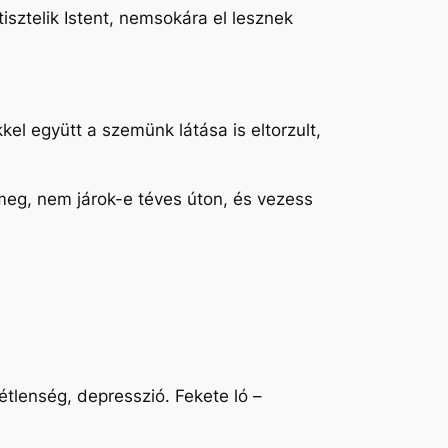
isztelik Istent, nemsokára el lesznek
el együtt a szemünk látása is eltorzult,
meg, nem járok-e téves úton, és vezess
étlenség, depresszió. Fekete ló –