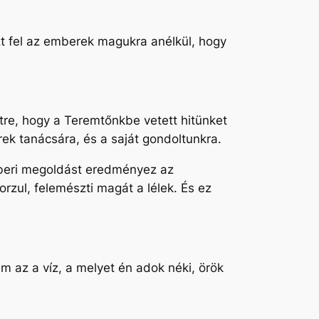
t fel az emberek magukra anélkül, hogy
re, hogy a Teremtőnkbe vetett hitünket
rek tanácsára, és a saját gondoltunkra.
mberi megoldást eredményez az
rzul, felemészti magát a lélek. És ez
m az a víz, a melyet én adok néki, örök