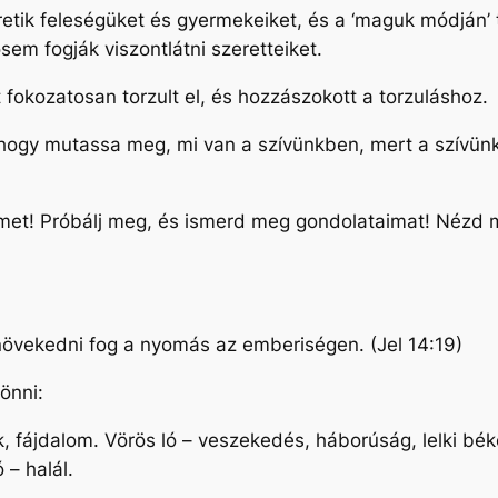
retik feleségüket és gyermekeiket, és a ‘maguk módján’ t
sem fogják viszontlátni szeretteiket.
 fokozatosan torzult el, és hozzászokott a torzuláshoz.
hogy mutassa meg, mi van a szívünkben, mert a szívünkk
emet! Próbálj meg, és ismerd meg gondolataimat! Nézd 
 növekedni fog a nyomás az emberiségen. (Jel 14:19)
jönni:
 fájdalom. Vörös ló – veszekedés, háborúság, lelki bék
 – halál.