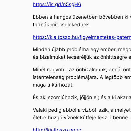
https://is.gd/n5sgH6
Ebben a hangos üzenetben bővebben ki va
tudnák mit cselekednek.
https://kialtoszo.hu/figyelmeztetes-pete
Minden újabb probléma egy emberi megold
és bizalmukat lecseréljük az önhittségre
Minél nagyobb az önbizalmunk, annál ön
istentelenség problémájára. A legtöbb emb
maga a kárhozat.
És aki szomjúhozik, jőjjön el; és a ki akarj
Valaki pedig abból a vízből iszik, a mely
életre buzgó víznek kútfeje lesz ő benne.
http://kialtoszo.go.ro