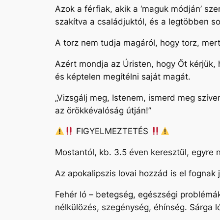
Azok a férfiak, akik a ‘maguk módján’ sze
szakítva a családjuktól, és a legtöbben so
A torz nem tudja magáról, hogy torz, mert
Azért mondja az Úristen, hogy Őt kérjük, 
és képtelen megítélni saját magát.
„Vizsgálj meg, Istenem, ismerd meg szív
az örökkévalóság útján!”
FIGYELMEZTETÉS
Mostantól, kb. 3.5 éven keresztül, egyre
Az apokalipszis lovai hozzád is el fognak 
Fehér ló – betegség, egészségi problémák,
nélkülözés, szegénység, éhínség. Sárga ló