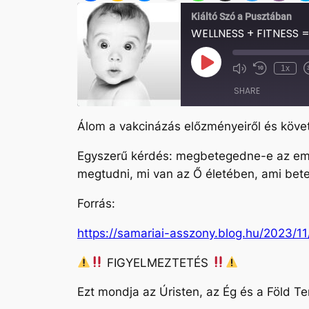
Kiáltó Szó a Pusztában
WELLNESS + FITNESS 
Play
1x
Mute/Unmute
Rewind
Episode
Episode
10
SHARE
Seconds
Álom a vakcinázás előzményeiről és köve
SHARE
Egyszerű kérdés: megbetegedne-e az ember
LINK
megtudni, mi van az Ő életében, ami be
EMBED
Forrás:
https://samariai-asszony.blog.hu/2023/
FIGYELMEZTETÉS
Ezt mondja az Úristen, az Ég és a Föld T