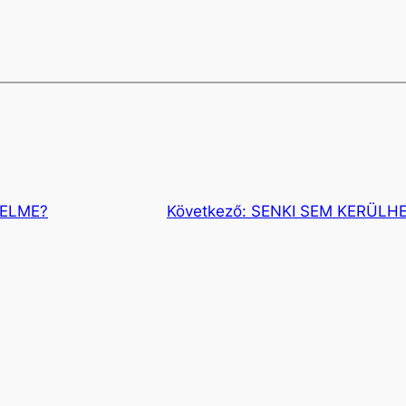
TELME?
Következő:
SENKI SEM KERÜLHE