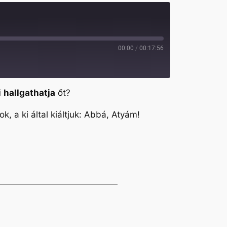
00:00
/
00:17:56
i
hallgathatja
őt?
ok, a ki által kiáltjuk: Abbá, Atyám!