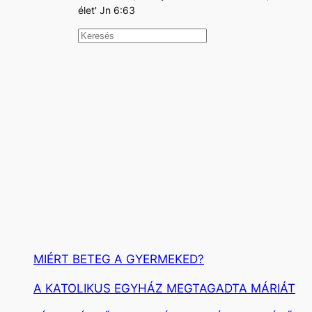
élet' Jn 6:63
K
e
r
e
s
é
s
MIÉRT BETEG A GYERMEKED?
A KATOLIKUS EGYHÁZ MEGTAGADTA MÁRIÁT