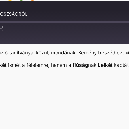
NOSZSÁGRÓL
Fast
Forward
30
seconds
 az ő tanítványai közül, mondának: Kemény beszéd ez;
k
lké
t ismét a félelemre, hanem a
fiúság
nak
Lelké
t kaptát