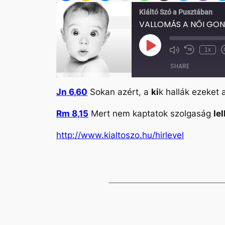
Kiáltó Szó a Pusztában
VALLOMÁS A NŐI GO
Play
1x
Mute/Unmute
Rewind
Episode
Episode
10
SHARE
Seconds
Jn 6,60
Sokan azért, a
ki
k hallák ezeket
SHARE
Rm 8,15
Mert nem kaptatok szolgaság
le
LINK
http://www.kialtoszo.hu/hirlevel
EMBED