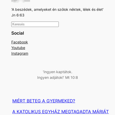
'A beszédek, amelyeket én szólok néktek, lélek és élet'
Jn 6:63
K
e
Social
r
Facebook
e
Youtube
s
Instagram
é
s
‘Ingyen kaptátok.
Ingyen adjátok!’ Mt 10:8
MIÉRT BETEG A GYERMEKED?
A KATOLIKUS EGYHÁZ MEGTAGADTA MÁRIÁT