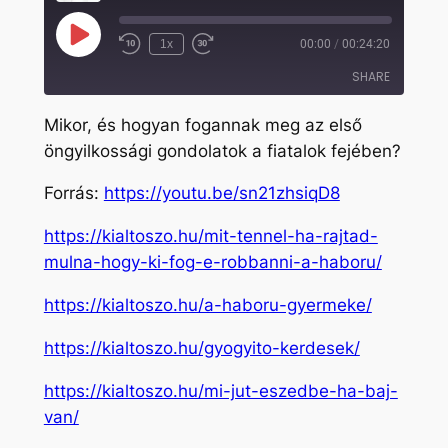
Play
1x
00:00
/
00:24:20
Rewind
Fast
Episode
10
Forward
SHARE
Seconds
30
seconds
Mikor, és hogyan fogannak meg az első
SHARE
öngyilkossági gondolatok a fiatalok fejében?
LINK
Forrás:
https://youtu.be/sn21zhsiqD8
EMBED
https://kialtoszo.hu/mit-tennel-ha-rajtad-
mulna-hogy-ki-fog-e-robbanni-a-haboru/
https://kialtoszo.hu/a-haboru-gyermeke/
https://kialtoszo.hu/gyogyito-kerdesek/
https://kialtoszo.hu/mi-jut-eszedbe-ha-baj-
van/