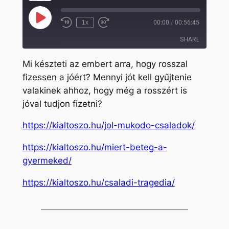
Play
1x
00:00
/
00:56:45
Rewind
Fast
Episode
10
Forward
SHARE
Seconds
30
seconds
Mi készteti az embert arra, hogy rosszal
SHARE
fizessen a jóért? Mennyi jót kell gyűjtenie
valakinek ahhoz, hogy még a rosszért is
LINK
jóval tudjon fizetni?
EMBED
https://kialtoszo.hu/jol-mukodo-csaladok/
https://kialtoszo.hu/miert-beteg-a-
gyermeked/
https://kialtoszo.hu/csaladi-tragedia/