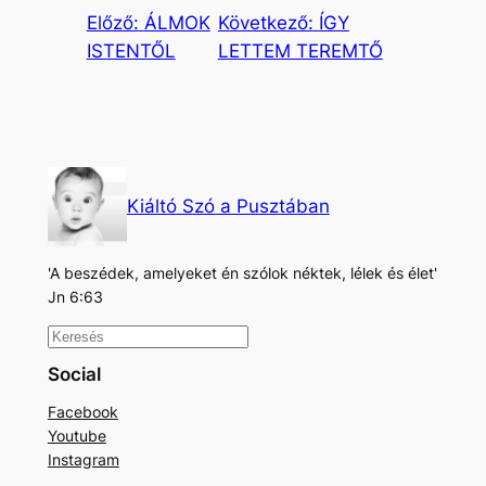
Előző:
ÁLMOK
Következő:
ÍGY
ISTENTŐL
LETTEM TEREMTŐ
Kiáltó Szó a Pusztában
'A beszédek, amelyeket én szólok néktek, lélek és élet'
Jn 6:63
K
e
Social
r
Facebook
e
Youtube
s
Instagram
é