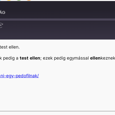
SÁG
Fast
Forward
30
seconds
test ellen.
ek pedig a
test
ellen
; ezek pedig egymással
ellen
keznek
ani-egy-pedofilnak/