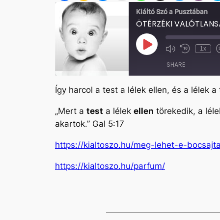
Kiáltó Szó a Pusztában
ÖTÉRZÉKI VALÓTLAN
Play
1x
Mute/Unmute
Rewind
Episode
Episode
10
SHARE
Seconds
Így harcol a test a lélek ellen, és a lélek a 
SHARE
„
Mert a
test
a lélek
ellen
törekedik, a lél
LINK
akartok.
” Gal 5:17
EMBED
https://kialtoszo.hu/meg-lehet-e-bocsajt
https://kialtoszo.hu/parfum/