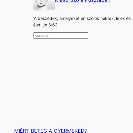
Kiáltó Szó a Pusztában
'A beszédek, amelyeket én szólok néktek, lélek és
élet' Jn 6:63
K
e
r
e
s
é
s
MIÉRT BETEG A GYERMEKED?