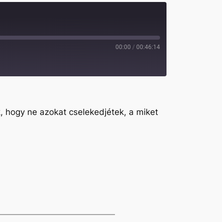
00:00
/
00:46:14
, hogy ne azokat cselekedjétek, a miket