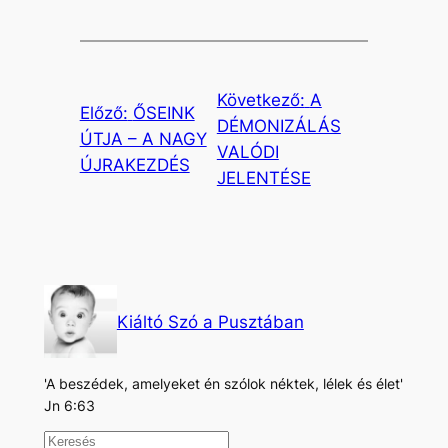
Következő:
A
Előző:
ŐSEINK
DÉMONIZÁLÁS
ÚTJA – A NAGY
VALÓDI
ÚJRAKEZDÉS
JELENTÉSE
Kiáltó Szó a Pusztában
'A beszédek, amelyeket én szólok néktek, lélek és élet'
Jn 6:63
K