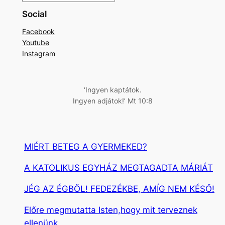
e
Social
r
Facebook
e
Youtube
s
Instagram
é
s
‘Ingyen kaptátok.
Ingyen adjátok!’ Mt 10:8
MIÉRT BETEG A GYERMEKED?
A KATOLIKUS EGYHÁZ MEGTAGADTA MÁRIÁT
JÉG AZ ÉGBŐL! FEDEZÉKBE, AMÍG NEM KÉSŐ!
Előre megmutatta Isten,hogy mit terveznek
ellenünk