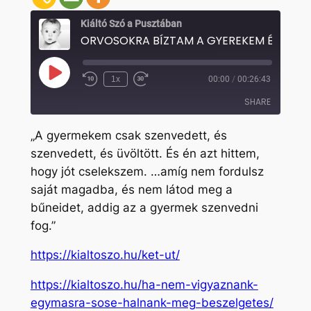
Kiáltó Szó a Pusztában
Play
1x
00:00
/
00:26:43
Rewind
Fast
Episode
10
Forward
SHARE
Seconds
30
seconds
„A gyermekem csak szenvedett, és
SHARE
szenvedett, és üvöltött. És én azt hittem,
hogy jót cselekszem. …amíg nem fordulsz
LINK
saját magadba, és nem látod meg a
EMBED
bűneidet, addig az a gyermek szenvedni
fog.”
https://kialtoszo.hu/ket-ut/
https://kialtoszo.hu/ha-nem-vigyaznank-
egymasra-sose-halnank-meg-beszelgetes/