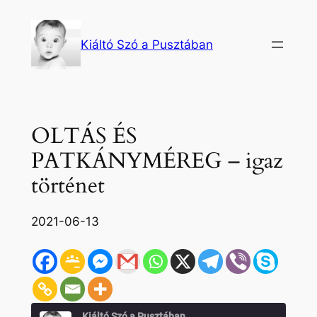
Ugrás
a
Kiáltó Szó a Pusztában
tartalomhoz
OLTÁS ÉS
PATKÁNYMÉREG – igaz
történet
2021-06-13
Kiáltó Szó a Pusztában