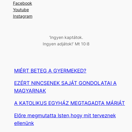
Facebook
e
Youtube
s
Instagram
é
s
‘Ingyen kaptátok.
Ingyen adjátok!’ Mt 10:8
MIÉRT BETEG A GYERMEKED?
EZÉRT NINCSENEK SAJÁT GONDOLATAI A
MAGYARNAK
A KATOLIKUS EGYHÁZ MEGTAGADTA MÁRIÁT
Előre megmutatta Isten,hogy mit terveznek
ellenünk