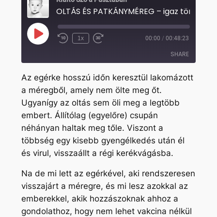
OLTÁS ÉS PATKÁNYMÉREG – igaz történet
Play
1x
00:00
/
00:48:23
Rewind
Fast
Episode
10
Forward
SHARE
Seconds
30
seconds
Az egérke hosszú időn keresztül lakomázott
SHARE
a méregből, amely nem ölte meg őt.
Ugyanígy az oltás sem öli meg a legtöbb
LINK
embert. Állítólag (egyelőre) csupán
EMBED
néhányan haltak meg tőle. Viszont a
többség egy kisebb gyengélkedés után él
és virul, visszaállt a régi kerékvágásba.
Na de mi lett az egérkével, aki rendszeresen
visszajárt a méregre, és mi lesz azokkal az
emberekkel, akik hozzászoknak ahhoz a
gondolathoz, hogy nem lehet vakcina nélkül