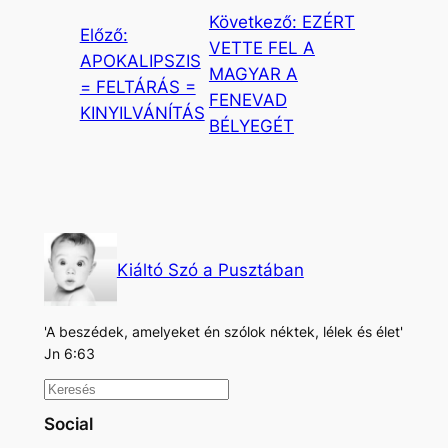
Következő:
EZÉRT
Előző:
VETTE FEL A
APOKALIPSZIS
MAGYAR A
= FELTÁRÁS =
FENEVAD
KINYILVÁNÍTÁS
BÉLYEGÉT
Kiáltó Szó a Pusztában
'A beszédek, amelyeket én szólok néktek, lélek és élet'
Jn 6:63
K
e
Social
r