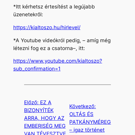
*Itt kérhetsz értesítést a legújabb
üzenetekről:
https://kialtoszo.hu/hirlevel/
*A Youtube videókról pedig, – amíg még
létezni fog ez a csatorna–, itt:
https://www.youtube.com/kialtoszo?
sub_confirmation=1
Előző:
EZ A
Következő:
BIZONYÍTÉK
OLTÁS ÉS
ARRA, HOGY AZ
PATKÁNYMÉREG
EMBERISÉG MEG
– igaz történet
VAN TÉVESZTVE