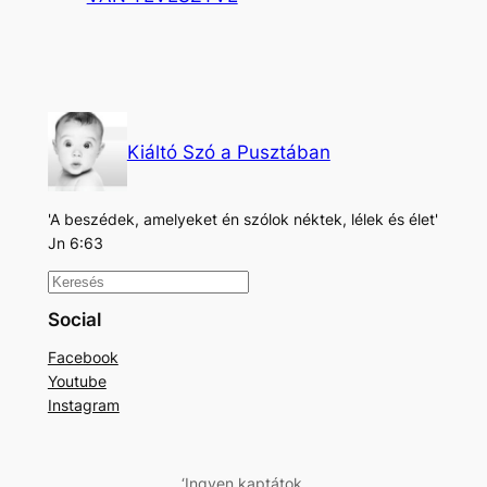
Kiáltó Szó a Pusztában
'A beszédek, amelyeket én szólok néktek, lélek és élet'
Jn 6:63
K
e
Social
r
Facebook
e
Youtube
s
Instagram
é
s
‘Ingyen kaptátok.