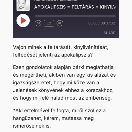
APOKALIPSZIS = FELTÁRÁS = KINYILVÁNÍTÁ
Play
1x
00:00
/
00:37:32
Rewind
Fast
Episode
10
Forward
SHARE
Seconds
30
seconds
Vajon minek a feltárását, kinyilvánítását,
SHARE
felfedését jelenti az apokalipszis?
LINK
Ezen gondolatok alapján bárki megláthatja
EMBED
és megértheti, akiben van egy kis alázat és
igazságszeretet, hogy mi köze van a
Jelenések könyvének ehhez a korszakhoz,
és hogy mi felé halad most az emberiség.
*Aki értelmével felfogta, miről szól ez a
hangüzenet, kérem, mutassa meg
ismerőseinek is.