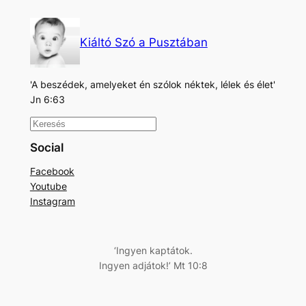
Kiáltó Szó a Pusztában
'A beszédek, amelyeket én szólok néktek, lélek és élet'
Jn 6:63
K
e
Social
r
Facebook
e
Youtube
s
Instagram
é
s
‘Ingyen kaptátok.
Ingyen adjátok!’ Mt 10:8