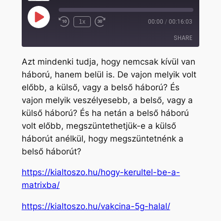
Play
1x
00:00
/
00:16:03
Rewind
Fast
Episode
10
Forward
SHARE
Seconds
30
seconds
Azt mindenki tudja, hogy nemcsak kívül van
SHARE
háború, hanem belül is. De vajon melyik volt
előbb, a külső, vagy a belső háború? És
LINK
vajon melyik veszélyesebb, a belső, vagy a
EMBED
külső háború? És ha netán a belső háború
volt előbb, megszüntethetjük-e a külső
háborút anélkül, hogy megszüntetnénk a
belső háborút?
https://kialtoszo.hu/hogy-kerultel-be-a-
matrixba/
https://kialtoszo.hu/vakcina-5g-halal/